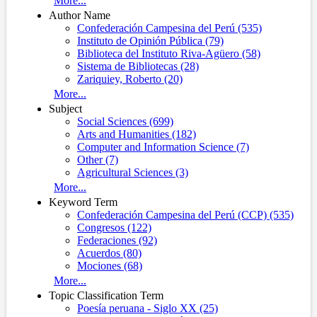
More...
Author Name
Confederación Campesina del Perú (535)
Instituto de Opinión Pública (79)
Biblioteca del Instituto Riva-Agüero (58)
Sistema de Bibliotecas (28)
Zariquiey, Roberto (20)
More...
Subject
Social Sciences (699)
Arts and Humanities (182)
Computer and Information Science (7)
Other (7)
Agricultural Sciences (3)
More...
Keyword Term
Confederación Campesina del Perú (CCP) (535)
Congresos (122)
Federaciones (92)
Acuerdos (80)
Mociones (68)
More...
Topic Classification Term
Poesía peruana - Siglo XX (25)