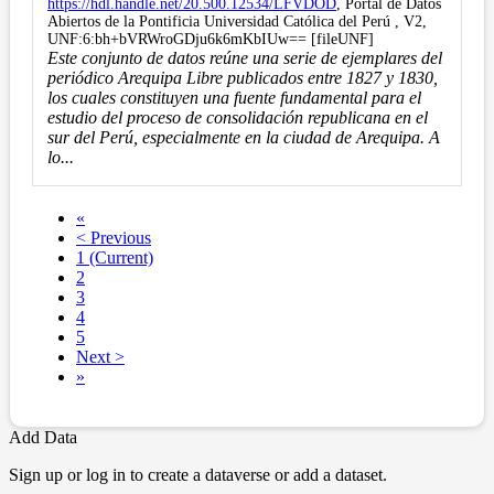
https://hdl.handle.net/20.500.12534/LFVDOD
, Portal de Datos
Abiertos de la Pontificia Universidad Católica del Perú , V2,
UNF:6:bh+bVRWroGDju6k6mKbIUw== [fileUNF]
Este conjunto de datos reúne una serie de ejemplares del
periódico Arequipa Libre publicados entre 1827 y 1830,
los cuales constituyen una fuente fundamental para el
estudio del proceso de consolidación republicana en el
sur del Perú, especialmente en la ciudad de Arequipa. A
lo...
«
< Previous
1
(Current)
2
3
4
5
Next >
»
Add Data
Sign up or log in to create a dataverse or add a dataset.