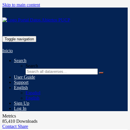
Skip to main content
Toggle navigation
Inicio
Search
Search
User Guide
Support
English
Español
English
Sign Up
Log In
Metrics
85,410 Downloads
Contact
Share