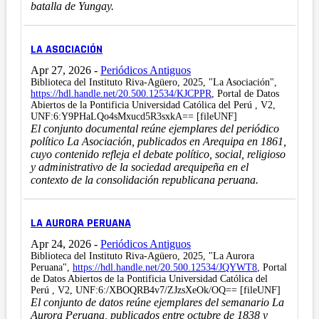
batalla de Yungay.
LA ASOCIACIÓN
Apr 27, 2026
-
Periódicos Antiguos
Biblioteca del Instituto Riva-Agüero, 2025, "La Asociación",
https://hdl.handle.net/20.500.12534/KJCPPR
, Portal de Datos
Abiertos de la Pontificia Universidad Católica del Perú , V2,
UNF:6:Y9PHaLQo4sMxucd5R3sxkA== [fileUNF]
El conjunto documental reúne ejemplares del periódico
político La Asociación, publicados en Arequipa en 1861,
cuyo contenido refleja el debate político, social, religioso
y administrativo de la sociedad arequipeña en el
contexto de la consolidación republicana peruana.
LA AURORA PERUANA
Apr 24, 2026
-
Periódicos Antiguos
Biblioteca del Instituto Riva-Agüero, 2025, "La Aurora
Peruana",
https://hdl.handle.net/20.500.12534/JQYWT8
, Portal
de Datos Abiertos de la Pontificia Universidad Católica del
Perú , V2, UNF:6:/XBOQRB4v7/ZJzsXeOk/OQ== [fileUNF]
El conjunto de datos reúne ejemplares del semanario La
Aurora Peruana, publicados entre octubre de 1838 y