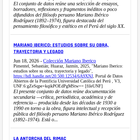
El conjunto de datos reúne una selección de ensayos,
borradores, reflexiones y fragmentos inéditos o poco
difundidos del filósofo peruano Mariano Ibérico
Rodríguez (1892–1974), figura destacada del
pensamiento filosófico y estético en el Perú del siglo XX.
MARIANO IBERICO: ESTUDIOS SOBRE SU OBRA,
TRAYECTORIA Y LEGADO
Jun 18, 2026
-
Colección Mariano Iberico
Pimentel, Sebastián; Huaraz, Jazmín, 2025, "Mariano Iberico:
estudios sobre su obra, trayectoria y legado",
https://hdl.handle.net/20.500.12534/6A9XNJ
, Portal de Datos
Abiertos de la Pontificia Universidad Católica del Perú , V3,
UNF:6:gZeSqpe+kqikPOEdPgMStw== [fileUNF]
El presente conjunto de datos reúne documentación
secundaria —crítica, periodística, académica y de
referencia— producida desde las décadas de 1930 a
1990 en torno a la obra, figura intelectual y recepción
pública del filósofo peruano Mariano Ibérico Rodríguez
(1892–1974). Está o...
LA ANTORCHA DEL RIMAC