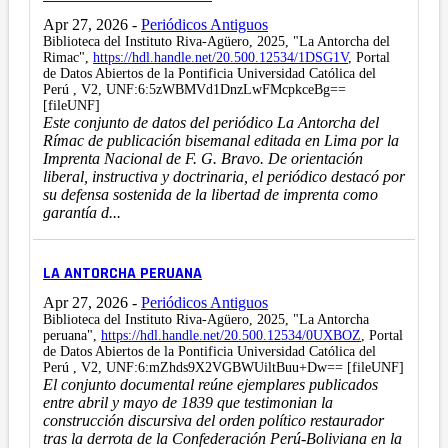
Apr 27, 2026
-
Periódicos Antiguos
Biblioteca del Instituto Riva-Agüero, 2025, "La Antorcha del
Rimac",
https://hdl.handle.net/20.500.12534/1DSG1V
, Portal
de Datos Abiertos de la Pontificia Universidad Católica del
Perú , V2, UNF:6:5zWBMVd1DnzLwFMcpkceBg==
[fileUNF]
Este conjunto de datos del periódico La Antorcha del
Rímac de publicación bisemanal editada en Lima por la
Imprenta Nacional de F. G. Bravo. De orientación
liberal, instructiva y doctrinaria, el periódico destacó por
su defensa sostenida de la libertad de imprenta como
garantía d...
LA ANTORCHA PERUANA
Apr 27, 2026
-
Periódicos Antiguos
Biblioteca del Instituto Riva-Agüero, 2025, "La Antorcha
peruana",
https://hdl.handle.net/20.500.12534/0UXBOZ
, Portal
de Datos Abiertos de la Pontificia Universidad Católica del
Perú , V2, UNF:6:mZhds9X2VGBWUiltBuu+Dw== [fileUNF]
El conjunto documental reúne ejemplares publicados
entre abril y mayo de 1839 que testimonian la
construcción discursiva del orden político restaurador
tras la derrota de la Confederación Perú-Boliviana en la