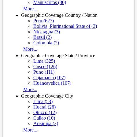
Manuscritos (30)
More...
Geographic Coverage Country / Nation
Peru (627)
Bolivia, Plurinational State of (3)
Nicaragua (3)
Brazil (2)
Colombia (2)
More...
Geographic Coverage State / Province
Lima (325)
Cusco (126)
Puno (111)
Cajamarca (107)
Huancavelica (107)
More...
Geographic Coverage City
Lima (53)
Huaral (26)
Otuzco (12)
Callao (10)
Arequipa (3)
More...