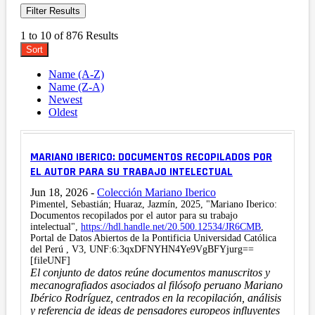
Filter Results
1 to 10 of 876 Results
Sort
Name (A-Z)
Name (Z-A)
Newest
Oldest
MARIANO IBERICO: DOCUMENTOS RECOPILADOS POR
EL AUTOR PARA SU TRABAJO INTELECTUAL
Jun 18, 2026
-
Colección Mariano Iberico
Pimentel, Sebastián; Huaraz, Jazmín, 2025, "Mariano Iberico:
Documentos recopilados por el autor para su trabajo
intelectual",
https://hdl.handle.net/20.500.12534/JR6CMB
,
Portal de Datos Abiertos de la Pontificia Universidad Católica
del Perú , V3, UNF:6:3qxDFNYHN4Ye9VgBFYjurg==
[fileUNF]
El conjunto de datos reúne documentos manuscritos y
mecanografiados asociados al filósofo peruano Mariano
Ibérico Rodríguez, centrados en la recopilación, análisis
y referencia de ideas de pensadores europeos influyentes