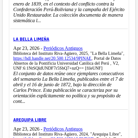
enero de 1839, en el contexto del conflicto contra la
Confederación Perú-Boliviana y la campaña del Ejército
Unido Restaurador. La colección documenta de manera
sistemática l...
LA BELLA LIMEÑA
Apr 23, 2026
-
Periódicos Antiguos
Biblioteca del Instituto Riva-Agüero, 2025, "La Bella Limeña",
https://hdl.handle.net/20.500.12534/9PINAE
, Portal de Datos
Abiertos de la Pontificia Universidad Católica del Perú , V2,
UNF:6:1NtSQldUNDF7r5SbQ7+nzQ== [fileUNF]
El conjunto de datos reúne once ejemplares consecutivos
del semanario La Bella Limeña, publicados entre el 7 de
abril y el 16 de junio de 1872, bajo la dirección de
Carlos Prince. Esta publicación se caracteriza por su
orientación explícitamente no política y su propósito de
cont...
AREQUIPA LIBRE
Apr 23, 2026
-
Periódicos Antiguos
Biblioteca del Instituto Riva-Agüero, 2024, "Arequipa Libre",