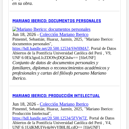
en su obra.
MARIANO IBERICO: DOCUMENTOS PERSONALES
Jun 18, 2026
-
Colección Mariano Iberico
Pimentel, Sebastián; Huaraz, Jazmín, 2025, "Mariano Iberico:
documentos personales",
https://hdl.handle.net/20.500.12534/SWHMA7
, Portal de Datos
Abiertos de la Pontificia Universidad Católica del Perú , V9,
UNF:6:0Ek3gtoLIcZDO9vjDQGh4w== [fileUNF]
Conjunto de datos de documentos personales y
familiares, diplomas o reconocimientos académicos y
profesionales y cartas del filósofo peruano Mariano
Iberico.
MARIANO IBERICO: PRODUCCIÓN INTELECTUAL
Jun 18, 2026
-
Colección Mariano Iberico
Pimentel, Sebastián; Huaraz, Jazmín, 2025, "Mariano Iberico:
Producción Intelectual",
https://hdl.handle.net/20.500.12534/5FVW7Z
, Portal de Datos
Abiertos de la Pontificia Universidad Católica del Perú , V4,
UNF:6:1UdKMUIVy4pWvYB0L8LcdQ== [fileUNF]