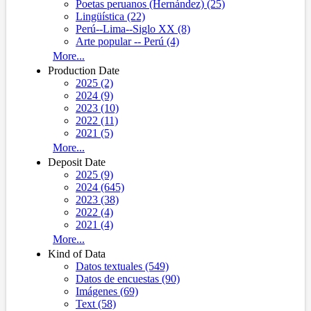
Poetas peruanos (Hernández) (25)
Lingüística (22)
Perú--Lima--Siglo XX (8)
Arte popular -- Perú (4)
More...
Production Date
2025 (2)
2024 (9)
2023 (10)
2022 (11)
2021 (5)
More...
Deposit Date
2025 (9)
2024 (645)
2023 (38)
2022 (4)
2021 (4)
More...
Kind of Data
Datos textuales (549)
Datos de encuestas (90)
Imágenes (69)
Text (58)