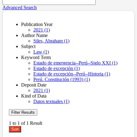
Advanced Search
Publication Year
2021 (1)
Author Name
Siles, Abraham (1)
Subject
Law (1)
Keyword Term
Estado de emergencia--Perú--Siglo XXI (1)
Estado de excepción (1)
Estado de excepción--Perú--Historia (1)
Perú. Constitución (1993) (1)
Deposit Date
2021 (1)
Kind of Data
Datos textuales (1)
Filter Results
1 to 1 of 1 Result
Sort