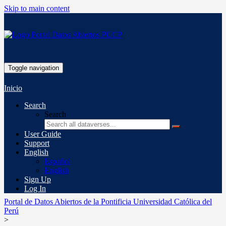
Skip to main content
Toggle navigation
Inicio
Search
Search
User Guide
Support
English
Español
English
Sign Up
Log In
Portal de Datos Abiertos de la Pontificia Universidad Católica del
Perú
>