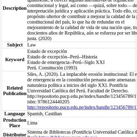
constitucional y legal, así como —quizá, sobre todo— d
Description
interpretación jurídica y aplicación práctica. Todo ello, c
propósito ulterior de contribuir a mejorar la calidad de la
constitucional del país, lo que ha de redundar en el
mejoramiento de la calidad de vida de una nación que, tra
doscientos años de República, aún se esfuerza por ser lib
justa. (2020)
Subject
Law
Estado de excepción
Estado de excepción--Perú--Historia
Keyword
Estado de emergencia--Perú--Siglo XXI
Perú. Constitución (1993)
Siles, A. (2020). La implacable erosión institucional: El 
de emergencia en la constitución peruana ante amenazas
naturaleza política a inicios del siglo XXI. Pontificia
Related
Universidad Católica del Perú. Facultad de Derecho.
Publication
http://repositorio.pucp.edu.pe/index/handle/123456789/
isbn: 9786124440205
http://repositorio.pucp.edu.pe/index/handle/123456789/
Language
Spanish, Castilian
Production
Lima
Place
Sistema de Bibliotecas (Pontificia Universidad Católica d
Distributor