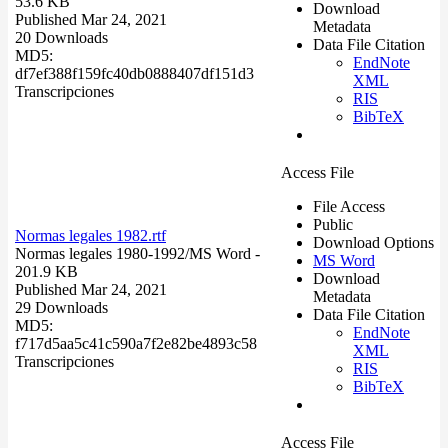
53.6 KB
Download
Published Mar 24, 2021
Metadata
20 Downloads
Data File Citation
MD5:
EndNote
df7ef388f159fc40db0888407df151d3
XML
Transcripciones
RIS
BibTeX
Access File
File Access
Public
Normas legales 1982.rtf
Download Options
Normas legales 1980-1992/
MS Word
-
MS Word
201.9 KB
Download
Published Mar 24, 2021
Metadata
29 Downloads
Data File Citation
MD5:
EndNote
f717d5aa5c41c590a7f2e82be4893c58
XML
Transcripciones
RIS
BibTeX
Access File