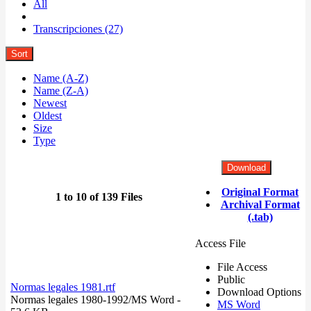
All
Transcripciones (27)
Sort
Name (A-Z)
Name (Z-A)
Newest
Oldest
Size
Type
Download
Original Format
1 to 10 of 139 Files
Archival Format
(.tab)
Access File
File Access
Public
Normas legales 1981.rtf
Download Options
Normas legales 1980-1992/
MS Word
-
MS Word