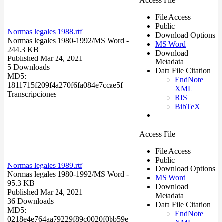
Access File
File Access
Public
Normas legales 1988.rtf
Download Options
Normas legales 1980-1992/
MS Word
-
MS Word
244.3 KB
Download
Published Mar 24, 2021
Metadata
5 Downloads
Data File Citation
MD5:
EndNote
1811715f209f4a270f6fa084e7ccae5f
XML
Transcripciones
RIS
BibTeX
Access File
File Access
Public
Normas legales 1989.rtf
Download Options
Normas legales 1980-1992/
MS Word
-
MS Word
95.3 KB
Download
Published Mar 24, 2021
Metadata
36 Downloads
Data File Citation
MD5:
EndNote
0218e4e764aa79229f89c0020f0bb59e