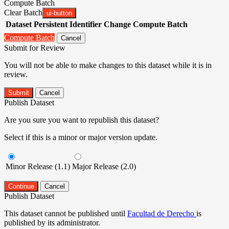
Compute Batch
Clear Batch
ui-button
Dataset
Persistent Identifier
Change Compute Batch
Compute Batch
Cancel
Submit for Review
You will not be able to make changes to this dataset while it is in
review.
Submit
Cancel
Publish Dataset
Are you sure you want to republish this dataset?
Select if this is a minor or major version update.
Minor Release (1.1)
Major Release (2.0)
Continue
Cancel
Publish Dataset
This dataset cannot be published until
Facultad de Derecho
is
published by its administrator.