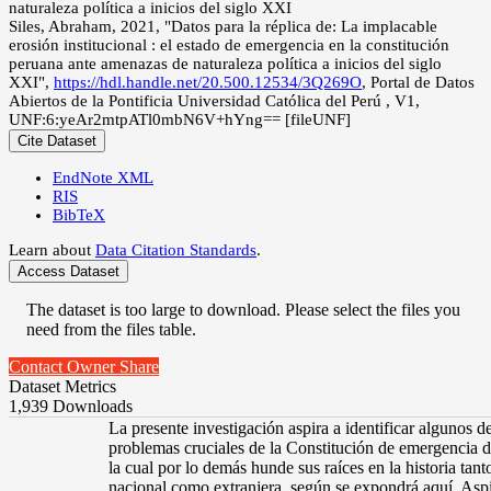
Siles, Abraham, 2021, "Datos para la réplica de: La implacable
erosión institucional : el estado de emergencia en la constitución
peruana ante amenazas de naturaleza política a inicios del siglo
XXI",
https://hdl.handle.net/20.500.12534/3Q269O
, Portal de Datos
Abiertos de la Pontificia Universidad Católica del Perú , V1,
UNF:6:yeAr2mtpATl0mbN6V+hYng== [fileUNF]
Cite Dataset
EndNote XML
RIS
BibTeX
Learn about
Data Citation Standards
.
Access Dataset
The dataset is too large to download. Please select the files you
need from the files table.
Contact Owner
Share
Dataset Metrics
1,939 Downloads
La presente investigación aspira a identificar algunos de
problemas cruciales de la Constitución de emergencia d
la cual por lo demás hunde sus raíces en la historia tant
nacional como extranjera, según se expondrá aquí. Aspi