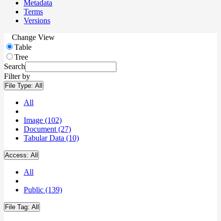
Metadata
Terms
Versions
Change View
Table
Tree
Search
Filter by
File Type:
All
All
Image (102)
Document (27)
Tabular Data (10)
Access:
All
All
Public (139)
File Tag:
All