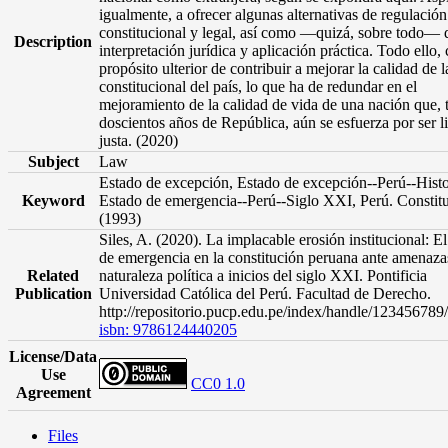
igualmente, a ofrecer algunas alternativas de regulación
constitucional y legal, así como —quizá, sobre todo— 
Description
interpretación jurídica y aplicación práctica. Todo ello, 
propósito ulterior de contribuir a mejorar la calidad de l
constitucional del país, lo que ha de redundar en el
mejoramiento de la calidad de vida de una nación que, t
doscientos años de República, aún se esfuerza por ser l
justa. (2020)
Subject
Law
Estado de excepción, Estado de excepción--Perú--Histo
Keyword
Estado de emergencia--Perú--Siglo XXI, Perú. Constit
(1993)
Siles, A. (2020). La implacable erosión institucional: E
de emergencia en la constitución peruana ante amenaza
Related
naturaleza política a inicios del siglo XXI. Pontificia
Publication
Universidad Católica del Perú. Facultad de Derecho.
http://repositorio.pucp.edu.pe/index/handle/12345678
isbn: 9786124440205
License/Data
Use
CC0 1.0
Agreement
Files