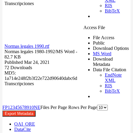
XML
Transcripciones
RIS
BibTeX
Access File
File Access
Public
Normas legales 1990.rtf
Download Options
Normas legales 1980-1992/
MS Word
-
MS Word
82.7 KB
Download
Published Mar 24, 2021
Metadata
72 Downloads
Data File Citation
MD5:
EndNote
1a714e248f2b3f22e722d90640dabc6d
XML
Transcripciones
RIS
BibTeX
F
P
1
2
3
4
5
6
7
8
9
10
N
E
Files Per Page
Rows Per Page
Export Metadata
OAI_ORE
DataCite