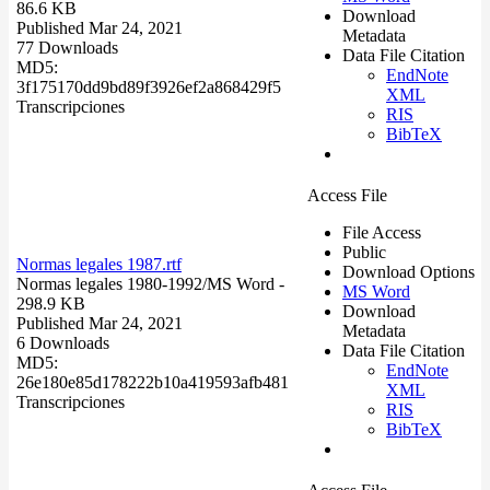
86.6 KB
Download
Published Mar 24, 2021
Metadata
77 Downloads
Data File Citation
MD5:
EndNote
3f175170dd9bd89f3926ef2a868429f5
XML
Transcripciones
RIS
BibTeX
Access File
File Access
Public
Normas legales 1987.rtf
Download Options
Normas legales 1980-1992/
MS Word
-
MS Word
298.9 KB
Download
Published Mar 24, 2021
Metadata
6 Downloads
Data File Citation
MD5:
EndNote
26e180e85d178222b10a419593afb481
XML
Transcripciones
RIS
BibTeX