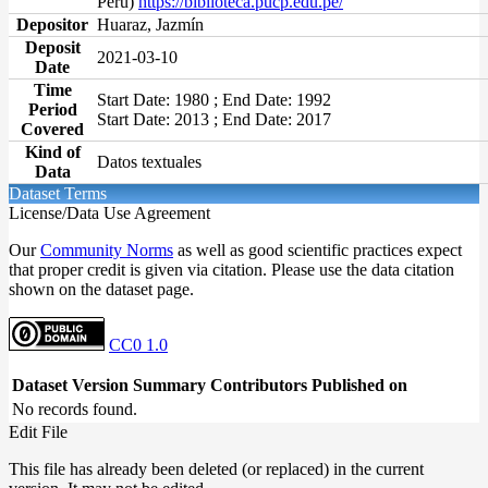
Perú)
https://biblioteca.pucp.edu.pe/
Depositor
Huaraz, Jazmín
Deposit
2021-03-10
Date
Time
Start Date: 1980 ; End Date: 1992
Period
Start Date: 2013 ; End Date: 2017
Covered
Kind of
Datos textuales
Data
Dataset Terms
License/Data Use Agreement
Our
Community Norms
as well as good scientific practices expect
that proper credit is given via citation. Please use the data citation
shown on the dataset page.
CC0 1.0
Dataset Version
Summary
Contributors
Published on
No records found.
Edit File
This file has already been deleted (or replaced) in the current