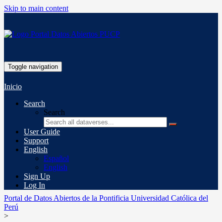
Skip to main content
Toggle navigation
Inicio
Search
Search
User Guide
Support
English
Español
English
Sign Up
Log In
Portal de Datos Abiertos de la Pontificia Universidad Católica del
Perú
>