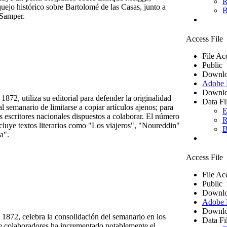
R
quejo histórico sobre Bartolomé de las Casas, junto a
B
 Samper.
Access File
File Ac
Public
Downlo
Adobe
Downlo
72, utiliza su editorial para defender la originalidad
Data Fi
 semanario de limitarse a copiar artículos ajenos; para
E
s escritores nacionales dispuestos a colaborar. El número
R
cluye textos literarios como "Los viajeros", "Noureddin"
B
a".
Access File
File Ac
Public
Downlo
Adobe
Downlo
1872, celebra la consolidación del semanario en los
Data Fi
 de colaboradores ha incrementado notablemente el