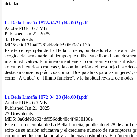
detallada.
La Bella Limeña 1872-04-21 (No.003).pdf
Adobe PDF
- 6.7 MB
Published Jan 21, 2025
33 Downloads
MD5: e0d131aaf72614d8defc90b9981d13fc
Este tercer ejemplar de La Bella Limeña, publicado el 21 de abril de 1
acogida del semanario, al tiempo que utiliza su editorial para desmen
misión educativa. El número mantiene su compromiso con la ilustración
artículos literarios, crónicas y la continuación del bosquejo históric
destacan consejos prácticos como "Dos palabras para las mujeres", co
como "A Cuba" e "Himno fúnebre", y la habitual revista de modas.
La Bella Limeña 1872-04-28 (No.004).pdf
Adobe PDF
- 6.5 MB
Published Jan 21, 2025
27 Downloads
MD5: 3a0dd93c624df056ddb48c4f4938138e
Este cuarto ejemplar de La Bella Limeña, publicado el 28 de abril de
éxito de su misión educativa y el creciente número de suscriptoras gra
comprometidos con la moral y las buenas costumbres. El número incl