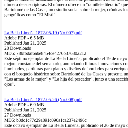
número de suscriptoras. El número ofrece un "ramillete literario" que
Bartolomé de las Casas, un estudio social sobre la mujer, crónicas l
geográficas como "El Misti".
La Bella Limeña 1872-05-19 (No.007).pdf
Adobe PDF
- 6.5 MB
Published Jan 21, 2025
28 Downloads
MD5: 78bfbdaf6abe8454ce4276b376302212
Este séptimo ejemplar de La Bella Limeña, publicado el 19 de mayo 
mejora constante del semanario, anunciando futuras innovaciones co
iluminados, partituras para piano y diseños de bordados para enrique
con el bosquejo histórico sobre Bartolomé de las Casas y presenta una
"Las armas de la mujer" y "La hija del pescador", junto a una secci
ojos".
La Bella Limeña 1872-05-26 (No.008).pdf
Adobe PDF
- 6.9 MB
Published Jan 21, 2025
27 Downloads
MD5: b3dc1c77c29a891c096a1ca237e2496c
Este octavo ejemplar de La Bella Limeña, publicado el 26 de mayo de