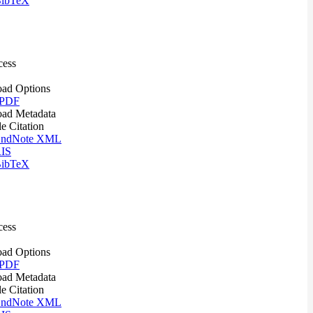
ibTeX
cess
ad Options
 PDF
ad Metadata
le Citation
ndNote XML
IS
ibTeX
cess
ad Options
 PDF
ad Metadata
le Citation
ndNote XML