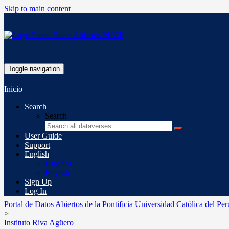
Skip to main content
Toggle navigation
Inicio
Search
Search
User Guide
Support
English
Español
English
Sign Up
Log In
Portal de Datos Abiertos de la Pontificia Universidad Católica del Per
>
Instituto Riva Agüero