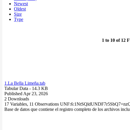
Newest
Oldest
Size
Type
1 to 10 of 12 F
1.La Bella Limeña.tab
Tabular Data
- 14.3 KB
Published Apr 23, 2026
2 Downloads
17 Variables,
11 Observations
UNF:6:1NtSQldUNDF7r5SbQ7+nz
Base de datos que contiene el registro completo de los archivos inclu