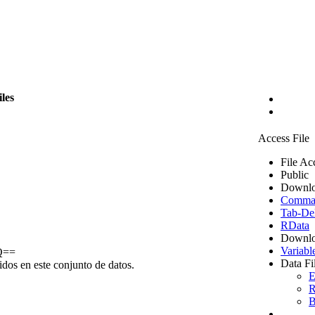
iles
Access File
File Ac
Public
Downlo
Comma S
Tab-Del
RData
Downlo
Variabl
Q==
Data Fi
idos en este conjunto de datos.
E
R
B