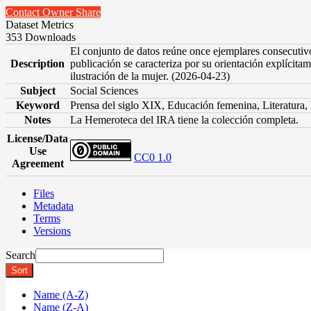
Contact Owner
Share
Dataset Metrics
353 Downloads
El conjunto de datos reúne once ejemplares consecutivos
Description
publicación se caracteriza por su orientación explícitam
ilustración de la mujer. (2026-04-23)
Subject
Social Sciences
Keyword
Prensa del siglo XIX, Educación femenina, Literatura,
Notes
La Hemeroteca del IRA tiene la colección completa.
License/Data
Use
CC0 1.0
Agreement
Files
Metadata
Terms
Versions
Search
Sort
Name (A-Z)
Name (Z-A)