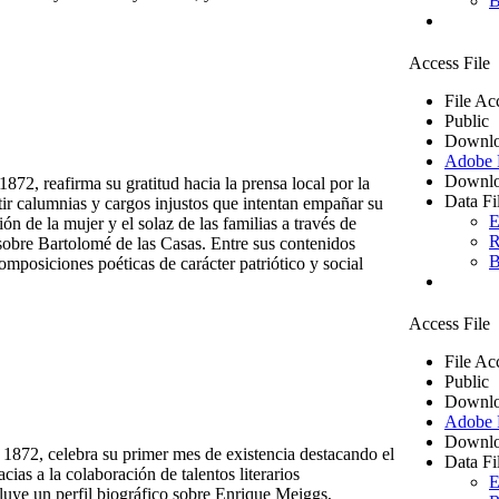
B
Access File
File Ac
Public
Downlo
Adobe
Downlo
872, reafirma su gratitud hacia la prensa local por la
Data Fi
tir calumnias y cargos injustos que intentan empañar su
E
 de la mujer y el solaz de las familias a través de
R
o sobre Bartolomé de las Casas. Entre sus contenidos
B
mposiciones poéticas de carácter patriótico y social
Access File
File Ac
Public
Downlo
Adobe
Downlo
 1872, celebra su primer mes de existencia destacando el
Data Fi
cias a la colaboración de talentos literarios
E
uye un perfil biográfico sobre Enrique Meiggs,