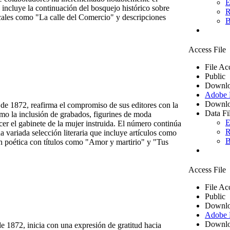
E
 incluye la continuación del bosquejo histórico sobre
R
ocales como "La calle del Comercio" y descripciones
B
Access File
File Ac
Public
Downlo
Adobe
Downlo
de 1872, reafirma el compromiso de sus editores con la
Data Fi
mo la inclusión de grabados, figurines de moda
E
cer el gabinete de la mujer instruida. El número continúa
R
 variada selección literaria que incluye artículos como
B
ón poética con títulos como "Amor y martirio" y "Tus
Access File
File Ac
Public
Downlo
Adobe
Downlo
 1872, inicia con una expresión de gratitud hacia