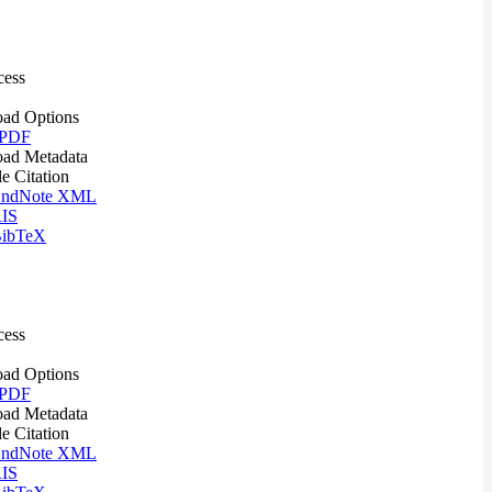
cess
ad Options
 PDF
ad Metadata
le Citation
ndNote XML
IS
ibTeX
cess
ad Options
 PDF
ad Metadata
le Citation
ndNote XML
IS