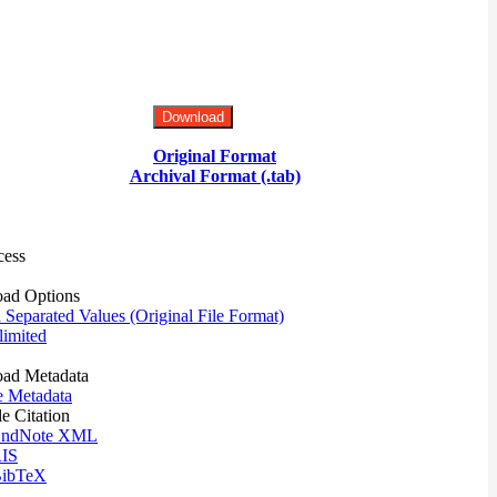
Download
Original Format
Archival Format (.tab)
cess
ad Options
eparated Values (Original File Format)
imited
ad Metadata
e Metadata
le Citation
ndNote XML
IS
ibTeX