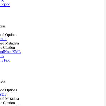
IS
ibTeX
cess
ad Options
 PDF
ad Metadata
le Citation
ndNote XML
IS
ibTeX
cess
ad Options
 PDF
ad Metadata
le Citation