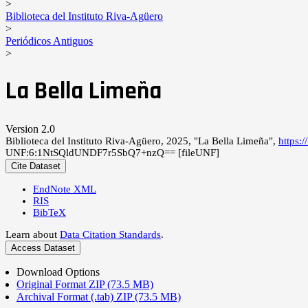
>
Biblioteca del Instituto Riva-Agüero
>
Periódicos Antiguos
>
La Bella Limeña
Version 2.0
Biblioteca del Instituto Riva-Agüero, 2025, "La Bella Limeña",
https:
UNF:6:1NtSQldUNDF7r5SbQ7+nzQ== [fileUNF]
Cite Dataset
EndNote XML
RIS
BibTeX
Learn about
Data Citation Standards
.
Access Dataset
Download Options
Original Format ZIP (73.5 MB)
Archival Format (.tab) ZIP (73.5 MB)