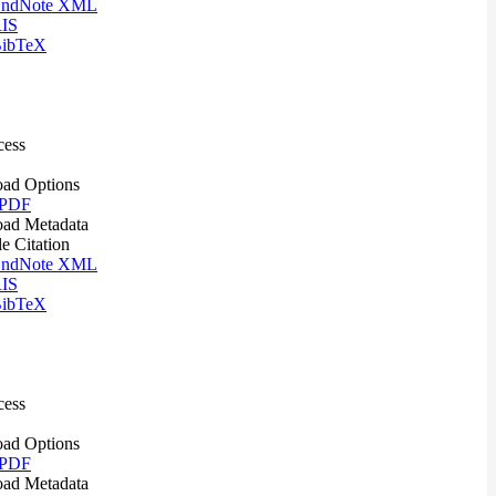
ndNote XML
IS
ibTeX
cess
ad Options
 PDF
ad Metadata
le Citation
ndNote XML
IS
ibTeX
cess
ad Options
 PDF
ad Metadata