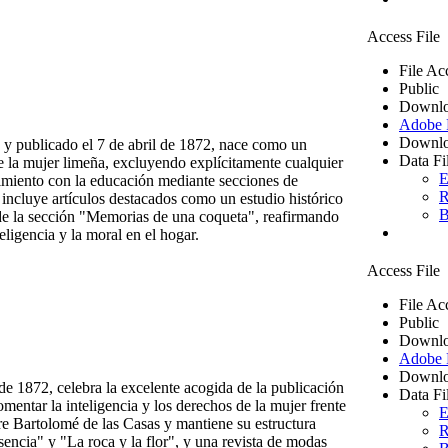
Access File
File Ac
Public
Downlo
Adobe
Downlo
 y publicado el 7 de abril de 1872, nace como un
Data Fi
de la mujer limeña, excluyendo explícitamente cualquier
E
nimiento con la educación mediante secciones de
R
ro incluye artículos destacados como un estudio histórico
B
o de la sección "Memorias de una coqueta", reafirmando
eligencia y la moral en el hogar.
Access File
File Ac
Public
Downlo
Adobe
Downlo
de 1872, celebra la excelente acogida de la publicación
Data Fi
omentar la inteligencia y los derechos de la mujer frente
E
bre Bartolomé de las Casas y mantiene su estructura
R
sencia" y "La roca y la flor", y una revista de modas