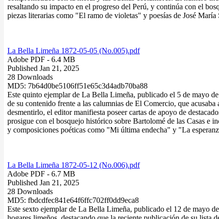
resaltando su impacto en el progreso del Perú, y continúa con el bos
piezas literarias como "El ramo de violetas" y poesías de José María
La Bella Limeña 1872-05-05 (No.005).pdf
Adobe PDF
- 6.4 MB
Published Jan 21, 2025
28 Downloads
MD5: 7b64d0be5106ff51e65c3d4adb70ba88
Este quinto ejemplar de La Bella Limeña, publicado el 5 de mayo de 18
de su contenido frente a las calumnias de El Comercio, que acusaba al
desmentirlo, el editor manifiesta poseer cartas de apoyo de destacado
prosigue con el bosquejo histórico sobre Bartolomé de las Casas e in
y composiciones poéticas como "Mi última endecha" y "La esperanz
La Bella Limeña 1872-05-12 (No.006).pdf
Adobe PDF
- 6.7 MB
Published Jan 21, 2025
28 Downloads
MD5: fbdcdfec841e64f6ffc702ff0dd9eca8
Este sexto ejemplar de La Bella Limeña, publicado el 12 de mayo de 
hogares limeños, destacando que la reciente publicación de su lista