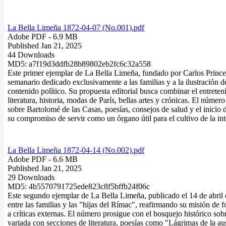
La Bella Limeña 1872-04-07 (No.001).pdf
Adobe PDF
- 6.9 MB
Published Jan 21, 2025
44 Downloads
MD5: a7f19d3ddfb28b89802eb2fc6c32a558
Este primer ejemplar de La Bella Limeña, fundado por Carlos Prince
semanario dedicado exclusivamente a las familias y a la ilustración 
contenido político. Su propuesta editorial busca combinar el entrete
literatura, historia, modas de París, bellas artes y crónicas. El núme
sobre Bartolomé de las Casas, poesías, consejos de salud y el inici
su compromiso de servir como un órgano útil para el cultivo de la int
La Bella Limeña 1872-04-14 (No.002).pdf
Adobe PDF
- 6.6 MB
Published Jan 21, 2025
29 Downloads
MD5: 4b5570791725ede823c8f5bffb24f06c
Este segundo ejemplar de La Bella Limeña, publicado el 14 de abril 
entre las familias y las "hijas del Rímac", reafirmando su misión de f
a críticas externas. El número prosigue con el bosquejo histórico so
variada con secciones de literatura, poesías como "Lágrimas de la au