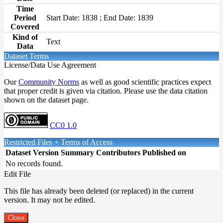
Time
Period
Start Date: 1838 ; End Date: 1839
Covered
Kind of
Text
Data
Dataset Terms
License/Data Use Agreement
Our
Community Norms
as well as good scientific practices expect
that proper credit is given via citation. Please use the data citation
shown on the dataset page.
CC0 1.0
Restricted Files + Terms of Access
Dataset Version
Summary
Contributors
Published on
No records found.
Edit File
This file has already been deleted (or replaced) in the current
version. It may not be edited.
Close