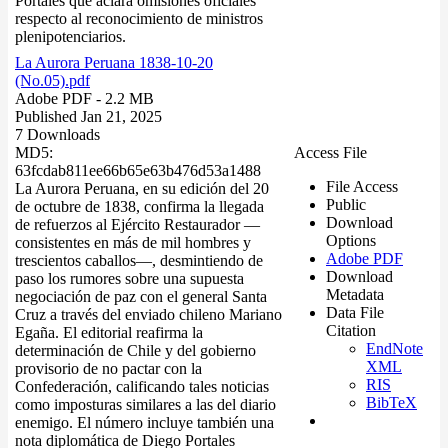
Portales que aclara omisiones oficiales
respecto al reconocimiento de ministros
plenipotenciarios.
La Aurora Peruana 1838-10-20
(No.05).pdf
Adobe PDF
- 2.2 MB
Published Jan 21, 2025
7 Downloads
MD5:
Access File
63fcdab811ee66b65e63b476d53a1488
File Access
La Aurora Peruana, en su edición del 20
Public
de octubre de 1838, confirma la llegada
Download
de refuerzos al Ejército Restaurador —
Options
consistentes en más de mil hombres y
Adobe PDF
trescientos caballos—, desmintiendo de
Download
paso los rumores sobre una supuesta
Metadata
negociación de paz con el general Santa
Data File
Cruz a través del enviado chileno Mariano
Citation
Egaña. El editorial reafirma la
EndNote
determinación de Chile y del gobierno
XML
provisorio de no pactar con la
RIS
Confederación, calificando tales noticias
BibTeX
como imposturas similares a las del diario
enemigo. El número incluye también una
nota diplomática de Diego Portales