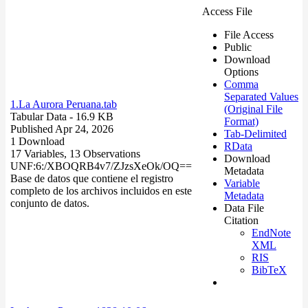
Access File
File Access
Public
Download
Options
Comma
Separated Values
1.La Aurora Peruana.tab
(Original File
Tabular Data
- 16.9 KB
Format)
Published Apr 24, 2026
Tab-Delimited
1 Download
RData
17 Variables,
13 Observations
Download
UNF:6:/XBOQRB4v7/ZJzsXeOk/OQ==
Metadata
Base de datos que contiene el registro
Variable
completo de los archivos incluidos en este
Metadata
conjunto de datos.
Data File
Citation
EndNote
XML
RIS
BibTeX