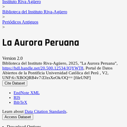
Instituto Riva Agüero
>
Biblioteca del Instituto Riva-Agüero
>
Periódicos Antiguos
>
La Aurora Peruana
Version 2.0
Biblioteca del Instituto Riva-Agüero, 2025, "La Aurora Peruana",
https://hdl.handle.net/20.500.12534/JQYWT8
, Portal de Datos
Abiertos de la Pontificia Universidad Católica del Perú , V2,
UNF:6:/XBOQRB4v7/ZJzsXeOk/OQ== [fileUNF]
Cite Dataset
EndNote XML
RIS
BibTeX
Learn about
Data Citation Standards
.
Access Dataset
Download Options