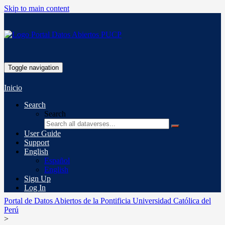
Skip to main content
Toggle navigation
Inicio
Search
Search
User Guide
Support
English
Español
English
Sign Up
Log In
Portal de Datos Abiertos de la Pontificia Universidad Católica del
Perú
>