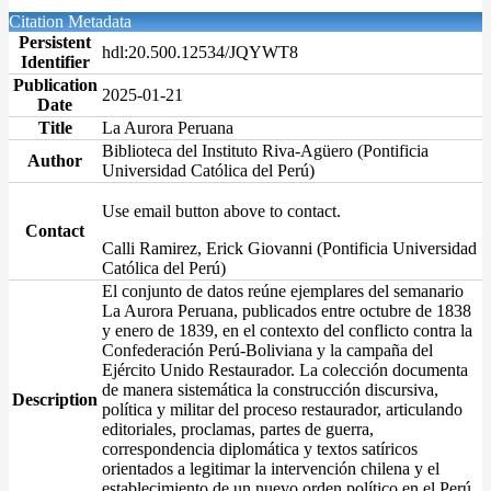
Citation Metadata
Persistent
hdl:20.500.12534/JQYWT8
Identifier
Publication
2025-01-21
Date
Title
La Aurora Peruana
Biblioteca del Instituto Riva-Agüero (Pontificia
Author
Universidad Católica del Perú)
Use email button above to contact.
Contact
Calli Ramirez, Erick Giovanni (Pontificia Universidad
Católica del Perú)
El conjunto de datos reúne ejemplares del semanario
La Aurora Peruana, publicados entre octubre de 1838
y enero de 1839, en el contexto del conflicto contra la
Confederación Perú-Boliviana y la campaña del
Ejército Unido Restaurador. La colección documenta
de manera sistemática la construcción discursiva,
Description
política y militar del proceso restaurador, articulando
editoriales, proclamas, partes de guerra,
correspondencia diplomática y textos satíricos
orientados a legitimar la intervención chilena y el
establecimiento de un nuevo orden político en el Perú.