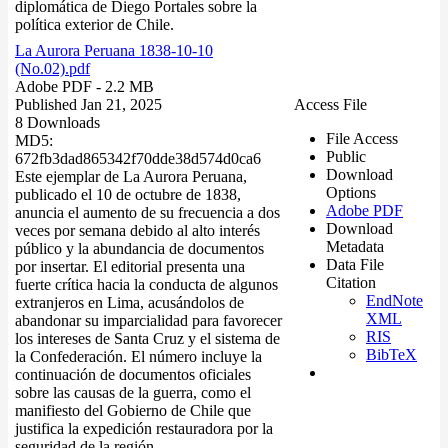
diplomática de Diego Portales sobre la
política exterior de Chile.
La Aurora Peruana 1838-10-10
(No.02).pdf
Adobe PDF
- 2.2 MB
Published Jan 21, 2025
Access File
8 Downloads
File Access
MD5:
Public
672fb3dad865342f70dde38d574d0ca6
Download
Este ejemplar de La Aurora Peruana,
Options
publicado el 10 de octubre de 1838,
Adobe PDF
anuncia el aumento de su frecuencia a dos
Download
veces por semana debido al alto interés
Metadata
público y la abundancia de documentos
Data File
por insertar. El editorial presenta una
Citation
fuerte crítica hacia la conducta de algunos
EndNote
extranjeros en Lima, acusándolos de
XML
abandonar su imparcialidad para favorecer
RIS
los intereses de Santa Cruz y el sistema de
BibTeX
la Confederación. El número incluye la
continuación de documentos oficiales
sobre las causas de la guerra, como el
manifiesto del Gobierno de Chile que
justifica la expedición restauradora por la
seguridad de la región.