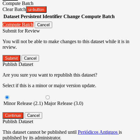
Compute Batch
Clear Batch
ui-button
Dataset
Persistent Identifier
Change Compute Batch
Compute Batch
Cancel
Submit for Review
You will not be able to make changes to this dataset while it is in
review.
Submit
Cancel
Publish Dataset
Are you sure you want to republish this dataset?
Select if this is a minor or major version update.
Minor Release (2.1)
Major Release (3.0)
Continue
Cancel
Publish Dataset
This dataset cannot be published until
Periódicos Antiguos
is
published by its administrator.