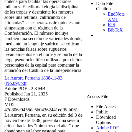
chilena para facilitar las operaciones
Data File
militares. El editorial elogia la disciplina
Citation
de las tropas y desmiente los rumores
EndNote
sobre una retirada, calificando de
XML
"ridículas" las esperanzas de quienes aún
RIS
simpatizan con el régimen de la
BibTeX
Confederación. El número incluye
también una sección de variedades donde,
mediante un lenguaje satírico, se critican
las noticias falsas sobre supuestos
levantamientos en el norte y se burla de la
jerga pseudocientífica utilizada por ciertos
personajes de la capital para comentar la
situación del Castillo de la Independencia.
La Aurora Peruana 1838-11-03
(No.09).pdf
Adobe PDF
- 2.8 MB
Published Jan 21, 2025
Access File
7 Downloads
MD5:
File Access
47d806e9455dc5b04362441edf8db061
Public
La Aurora Peruana, en su edición del 3 de
Download
noviembre de 1838, presenta una severa
Options
crítica hacia los "ministros del altar" que
Adobe PDF
abandonan su labor pastoral para