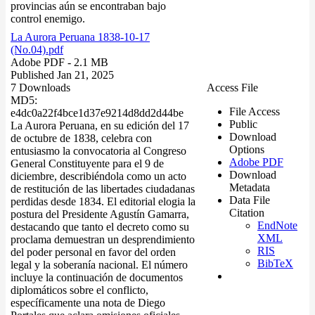
provincias aún se encontraban bajo
control enemigo.
La Aurora Peruana 1838-10-17
(No.04).pdf
Adobe PDF
- 2.1 MB
Published Jan 21, 2025
7 Downloads
Access File
MD5:
File Access
e4dc0a22f4bce1d37e9214d8dd2d44be
Public
La Aurora Peruana, en su edición del 17
Download
de octubre de 1838, celebra con
Options
entusiasmo la convocatoria al Congreso
Adobe PDF
General Constituyente para el 9 de
Download
diciembre, describiéndola como un acto
Metadata
de restitución de las libertades ciudadanas
Data File
perdidas desde 1834. El editorial elogia la
Citation
postura del Presidente Agustín Gamarra,
EndNote
destacando que tanto el decreto como su
XML
proclama demuestran un desprendimiento
RIS
del poder personal en favor del orden
BibTeX
legal y la soberanía nacional. El número
incluye la continuación de documentos
diplomáticos sobre el conflicto,
específicamente una nota de Diego