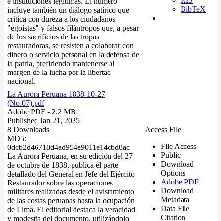
RIS
e instituciones legítimas. El número
BibTeX
incluye también un diálogo satírico que
critica con dureza a los ciudadanos
"egoístas" y falsos filántropos que, a pesar
de los sacrificios de las tropas
restauradoras, se resisten a colaborar con
dinero o servicio personal en la defensa de
la patria, prefiriendo mantenerse al
margen de la lucha por la libertad
nacional.
La Aurora Peruana 1838-10-27
(No.07).pdf
Adobe PDF
- 2.2 MB
Published Jan 21, 2025
8 Downloads
Access File
MD5:
File Access
0dcb2d46718d4ad954e9011e14cbd8ac
Public
La Aurora Peruana, en su edición del 27
Download
de octubre de 1838, publica el parte
Options
detallado del General en Jefe del Ejército
Adobe PDF
Restaurador sobre las operaciones
Download
militares realizadas desde el avistamiento
Metadata
de las costas peruanas hasta la ocupación
Data File
de Lima. El editorial destaca la veracidad
Citation
y modestia del documento, utilizándolo