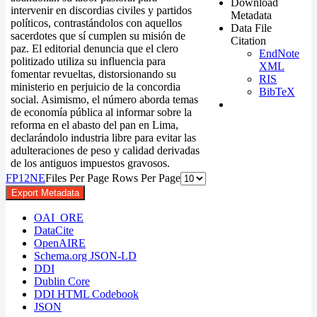
Download
intervenir en discordias civiles y partidos
Metadata
políticos, contrastándolos con aquellos
Data File
sacerdotes que sí cumplen su misión de
Citation
paz. El editorial denuncia que el clero
EndNote
politizado utiliza su influencia para
XML
fomentar revueltas, distorsionando su
RIS
ministerio en perjuicio de la concordia
BibTeX
social. Asimismo, el número aborda temas
de economía pública al informar sobre la
reforma en el abasto del pan en Lima,
declarándolo industria libre para evitar las
adulteraciones de peso y calidad derivadas
de los antiguos impuestos gravosos.
F
P
1
2
N
E
Files Per Page
Rows Per Page
Export Metadata
OAI_ORE
DataCite
OpenAIRE
Schema.org JSON-LD
DDI
Dublin Core
DDI HTML Codebook
JSON