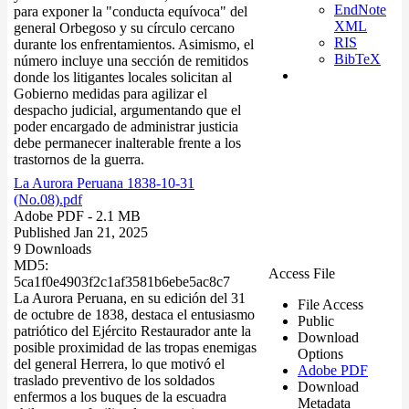
EndNote
para exponer la "conducta equívoca" del
XML
general Orbegoso y su círculo cercano
RIS
durante los enfrentamientos. Asimismo, el
BibTeX
número incluye una sección de remitidos
donde los litigantes locales solicitan al
Gobierno medidas para agilizar el
despacho judicial, argumentando que el
poder encargado de administrar justicia
debe permanecer inalterable frente a los
trastornos de la guerra.
La Aurora Peruana 1838-10-31
(No.08).pdf
Adobe PDF
- 2.1 MB
Published Jan 21, 2025
9 Downloads
MD5:
Access File
5ca1f0e4903f2c1af3581b6ebe5ac8c7
La Aurora Peruana, en su edición del 31
File Access
de octubre de 1838, destaca el entusiasmo
Public
patriótico del Ejército Restaurador ante la
Download
posible proximidad de las tropas enemigas
Options
del general Herrera, lo que motivó el
Adobe PDF
traslado preventivo de los soldados
Download
enfermos a los buques de la escuadra
Metadata