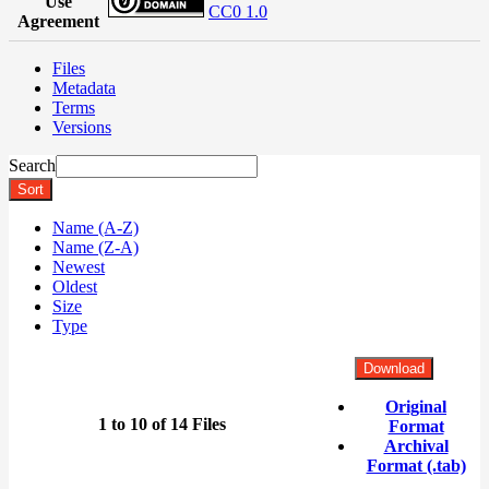
Use
CC0 1.0
Agreement
Files
Metadata
Terms
Versions
Search
Sort
Name (A-Z)
Name (Z-A)
Newest
Oldest
Size
Type
Download
Original
1 to 10 of 14 Files
Format
Archival
Format (.tab)