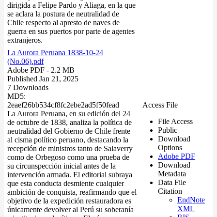
dirigida a Felipe Pardo y Aliaga, en la que
se aclara la postura de neutralidad de
Chile respecto al apresto de naves de
guerra en sus puertos por parte de agentes
extranjeros.
La Aurora Peruana 1838-10-24
(No.06).pdf
Adobe PDF
- 2.2 MB
Published Jan 21, 2025
7 Downloads
MD5:
2eaef26bb534cf8fc2ebe2ad5f50fead
Access File
La Aurora Peruana, en su edición del 24
File Access
de octubre de 1838, analiza la política de
Public
neutralidad del Gobierno de Chile frente
Download
al cisma político peruano, destacando la
Options
recepción de ministros tanto de Salaverry
Adobe PDF
como de Orbegoso como una prueba de
Download
su circunspección inicial antes de la
Metadata
intervención armada. El editorial subraya
Data File
que esta conducta desmiente cualquier
Citation
ambición de conquista, reafirmando que el
EndNote
objetivo de la expedición restauradora es
XML
únicamente devolver al Perú su soberanía