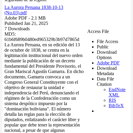
La Aurora Peruana 1838-10-13
(No.03).pdf
Adobe PDF
- 2.1 MB
Published Jan 21, 2025
7 Downloads
Access File
MD5:
61b6f689b0480ed965329b3b97d7865d
File Access
La Aurora Peruana, en su edición del 13
Public
de octubre de 1838, se centra en la
Download
legitimación institucional del nuevo orden
Options
mediante la publicación de un decreto
Adobe PDF
fundamental del Presidente Provisorio, el
Download
Gran Mariscal Agustín Gamarra. En dicho
Metadata
documento, Gamarra convoca a un
Data File
Congreso General Constituyente con el
Citation
objetivo de restaurar la unidad e
EndNote
independencia del Perú, denunciando el
XML
régimen de la Confederación como un
RIS
sistema despótico impuesto por la
BibTeX
"dominación boliviana". El número
detalla las reglas para la elección de
diputados, enfatizando el carácter libre y
popular que debe tener la representación
nacional, a pesar de que algunas