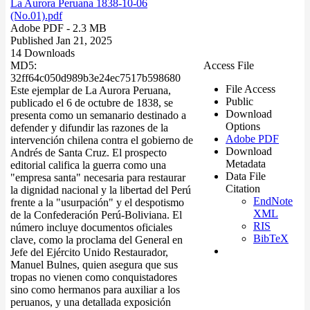
La Aurora Peruana 1838-10-06
(No.01).pdf
Adobe PDF
- 2.3 MB
Published Jan 21, 2025
14 Downloads
MD5:
Access File
32ff64c050d989b3e24ec7517b598680
File Access
Este ejemplar de La Aurora Peruana,
Public
publicado el 6 de octubre de 1838, se
Download
presenta como un semanario destinado a
Options
defender y difundir las razones de la
Adobe PDF
intervención chilena contra el gobierno de
Download
Andrés de Santa Cruz. El prospecto
Metadata
editorial califica la guerra como una
Data File
"empresa santa" necesaria para restaurar
Citation
la dignidad nacional y la libertad del Perú
EndNote
frente a la "usurpación" y el despotismo
XML
de la Confederación Perú-Boliviana. El
RIS
número incluye documentos oficiales
BibTeX
clave, como la proclama del General en
Jefe del Ejército Unido Restaurador,
Manuel Bulnes, quien asegura que sus
tropas no vienen como conquistadores
sino como hermanos para auxiliar a los
peruanos, y una detallada exposición