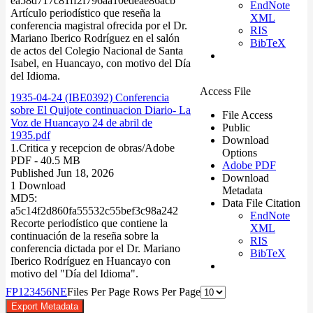
ea58d717c81ff2f796aa10edeae86acb
EndNote
Artículo periodístico que reseña la
XML
conferencia magistral ofrecida por el Dr.
RIS
Mariano Iberico Rodríguez en el salón
BibTeX
de actos del Colegio Nacional de Santa
Isabel, en Huancayo, con motivo del Día
del Idioma.
Access File
1935-04-24 (IBE0392) Conferencia
sobre El Quijote continuacion Diario- La
File Access
Voz de Huancayo 24 de abril de
Public
1935.pdf
Download
1.Critica y recepcion de obras/
Adobe
Options
PDF
- 40.5 MB
Adobe PDF
Published Jun 18, 2026
Download
1 Download
Metadata
MD5:
Data File Citation
a5c14f2d860fa55532c55bef3c98a242
EndNote
Recorte periodístico que contiene la
XML
continuación de la reseña sobre la
RIS
conferencia dictada por el Dr. Mariano
BibTeX
Iberico Rodríguez en Huancayo con
motivo del "Día del Idioma".
F
P
1
2
3
4
5
6
N
E
Files Per Page
Rows Per Page
Export Metadata