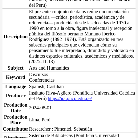
del Perú)
El presente conjunto de datos reúne documentación
secundaria —crítica, periodística, académica y de
referencia— producida desde las décadas de 1930 a
1990 en torno a la obra, figura intelectual y recepción
pública del filósofo peruano Mariano Ibérico
Description
Rodríguez (1892–1974). Está organizado en tres
subseries principales que evidencian cómo su
pensamiento fue interpretado, difundido y valorado en
distintos espacios culturales, académicos y mediáticos.
(2025-11-13)
Subject
Arts and Humanities
Discursos
Keyword
Conferencias
Language
Spanish, Castilian
Instituto Riva-Agüero (Pontificia Universidad Católica
Producer
del Perú)
https://ira.pucp.edu.pe/
Production
2024-08-01
Date
Production
Lima, Perú
Place
Contributor
Researcher : Pimentel, Sebastián
Sistema de Bibliotecas (Pontificia Universidad