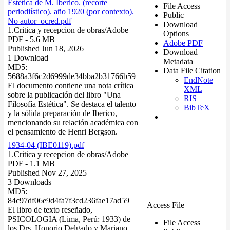
Estética de M. Iberico. (recorte
File Access
periodiístico). año 1920 (por contexto).
Public
No autor_ocred.pdf
Download
1.Critica y recepcion de obras/
Adobe
Options
PDF
- 5.6 MB
Adobe PDF
Published Jun 18, 2026
Download
1 Download
Metadata
MD5:
Data File Citation
5688a3f6c2d6999de34bba2b31766b59
EndNote
El documento contiene una nota crítica
XML
sobre la publicación del libro "Una
RIS
Filosofía Estética". Se destaca el talento
BibTeX
y la sólida preparación de Iberico,
mencionando su relación académica con
el pensamiento de Henri Bergson.
1934-04 (IBE0119).pdf
1.Critica y recepcion de obras/
Adobe
PDF
- 1.1 MB
Published Nov 27, 2025
3 Downloads
MD5:
84c97df06e9d4fa7f3cd236fae17ad59
Access File
El libro de texto reseñado,
PSICOLOGIA (Lima, Perú: 1933) de
File Access
los Drs. Honorio Delgado y Mariano