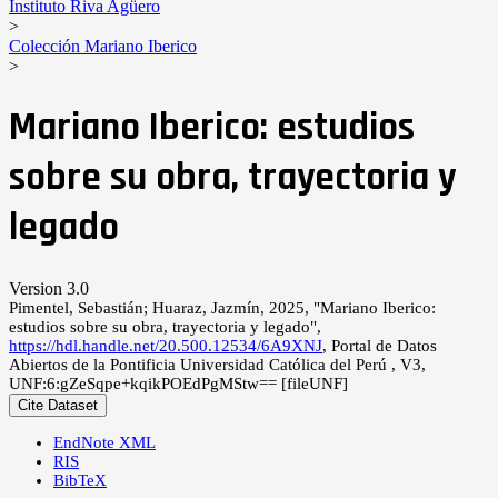
Instituto Riva Agüero
>
Colección Mariano Iberico
>
Mariano Iberico: estudios
sobre su obra, trayectoria y
legado
Version 3.0
Pimentel, Sebastián; Huaraz, Jazmín, 2025, "Mariano Iberico:
estudios sobre su obra, trayectoria y legado",
https://hdl.handle.net/20.500.12534/6A9XNJ
, Portal de Datos
Abiertos de la Pontificia Universidad Católica del Perú , V3,
UNF:6:gZeSqpe+kqikPOEdPgMStw== [fileUNF]
Cite Dataset
EndNote XML
RIS
BibTeX