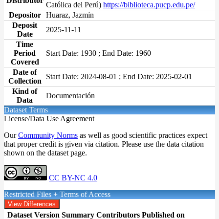
Distributor
Católica del Perú)
https://biblioteca.pucp.edu.pe/
Depositor
Huaraz, Jazmín
Deposit
2025-11-11
Date
Time
Period
Start Date: 1930 ; End Date: 1960
Covered
Date of
Start Date: 2024-08-01 ; End Date: 2025-02-01
Collection
Kind of
Documentación
Data
Dataset Terms
License/Data Use Agreement
Our
Community Norms
as well as good scientific practices expect
that proper credit is given via citation. Please use the data citation
shown on the dataset page.
CC BY-NC 4.0
Restricted Files + Terms of Access
View Differences
Dataset Version
Summary
Contributors
Published on