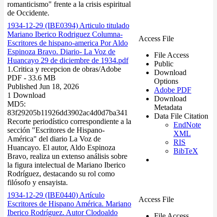
romanticismo" frente a la crisis espiritual
de Occidente.
1934-12-29 (IBE0394) Articulo titulado
Mariano Iberico Rodriguez Columna-
Access File
Escritores de hispano-america Por Aldo
Espinoza Bravo. Diario- La Voz de
File Access
Huancayo 29 de diciembre de 1934.pdf
Public
1.Critica y recepcion de obras/
Adobe
Download
PDF
- 33.6 MB
Options
Published Jun 18, 2026
Adobe PDF
1 Download
Download
MD5:
Metadata
83f29205b11926dd3902ac4d0d7ba341
Data File Citation
Recorte periodístico correspondiente a la
EndNote
sección "Escritores de Hispano-
XML
América" del diario La Voz de
RIS
Huancayo. El autor, Aldo Espinoza
BibTeX
Bravo, realiza un extenso análisis sobre
la figura intelectual de Mariano Iberico
Rodríguez, destacando su rol como
filósofo y ensayista.
1934-12-29 (IBE0440) Artículo
Access File
Escritores de Hispano América. Mariano
Iberico Rodríguez. Autor Clodoaldo
File Access