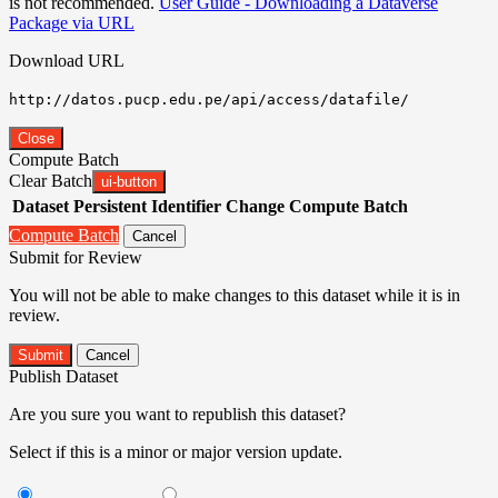
is not recommended.
User Guide - Downloading a Dataverse
Package via URL
Download URL
http://datos.pucp.edu.pe/api/access/datafile/
Close
Compute Batch
Clear Batch
ui-button
Dataset
Persistent Identifier
Change Compute Batch
Compute Batch
Cancel
Submit for Review
You will not be able to make changes to this dataset while it is in
review.
Submit
Cancel
Publish Dataset
Are you sure you want to republish this dataset?
Select if this is a minor or major version update.