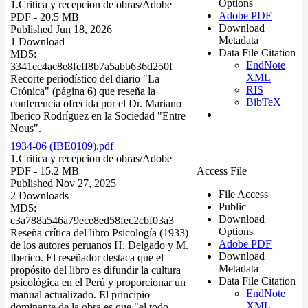
Options
1.Critica y recepcion de obras/
Adobe
Adobe PDF
PDF
- 20.5 MB
Download
Published Jun 18, 2026
Metadata
1 Download
Data File Citation
MD5:
EndNote
3341cc4ac8e8feff8b7a5abb636d250f
XML
Recorte periodístico del diario "La
RIS
Crónica" (página 6) que reseña la
BibTeX
conferencia ofrecida por el Dr. Mariano
Iberico Rodríguez en la Sociedad "Entre
Nous".
1934-06 (IBE0109).pdf
1.Critica y recepcion de obras/
Adobe
PDF
- 15.2 MB
Access File
Published Nov 27, 2025
File Access
2 Downloads
Public
MD5:
Download
c3a788a546a79ece8ed58fec2cbf03a3
Options
Reseña crítica del libro Psicología (1933)
Adobe PDF
de los autores peruanos H. Delgado y M.
Download
Iberico. El reseñador destaca que el
Metadata
propósito del libro es difundir la cultura
Data File Citation
psicológica en el Perú y proporcionar un
EndNote
manual actualizado. El principio
XML
dominante de la obra es que "el todo