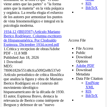
RIS
viene antes que las partes" o "la forma
BibTeX
antes que la materia" en la vida psíquica
y orgánica. La reseña elogia el esfuerzo
de los autores por armonizar los puntos
de vista fenomenológico e integral en la
psicología moderna.
1934-12 (IBE0597) Artículo Mariano
Iberico Rodríguez. Columna escritores
de Hispanoamérica. Por Clodoaldo
Access File
Espinoza. Diciembre 1934.ocred.pdf
File Access
1.Critica y recepcion de obras/
Adobe
Public
PDF
- 11.8 MB
Download
Published Jun 18, 2026
Options
1 Download
Adobe PDF
MD5:
Download
7f696182fe55148cfca509f2e8b537e0
Metadata
Artículo periodístico de crítica filosófica
Data File Citation
que analiza la figura y obra de Mariano
EndNote
Iberico Rodríguez en el contexto del
XML
movimiento ideológico
RIS
hispanoamericano de la década de 1930.
BibTeX
El autor, Espinosa Bravo, destaca la
relevancia de Iberico como intérprete de
Bergson y defensor de un "nuevo