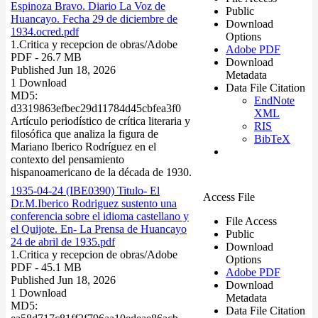
Espinoza Bravo. Diario La Voz de
Public
Huancayo. Fecha 29 de diciembre de
Download
1934.ocred.pdf
Options
1.Critica y recepcion de obras/
Adobe
Adobe PDF
PDF
- 26.7 MB
Download
Published Jun 18, 2026
Metadata
1 Download
Data File Citation
MD5:
EndNote
d3319863efbec29d11784d45cbfea3f0
XML
Artículo periodístico de crítica literaria y
RIS
filosófica que analiza la figura de
BibTeX
Mariano Iberico Rodríguez en el
contexto del pensamiento
hispanoamericano de la década de 1930.
1935-04-24 (IBE0390) Titulo- El
Access File
Dr.M.Iberico Rodriguez sustento una
conferencia sobre el idioma castellano y
File Access
el Quijote. En- La Prensa de Huancayo
Public
24 de abril de 1935.pdf
Download
1.Critica y recepcion de obras/
Adobe
Options
PDF
- 45.1 MB
Adobe PDF
Published Jun 18, 2026
Download
1 Download
Metadata
MD5:
Data File Citation