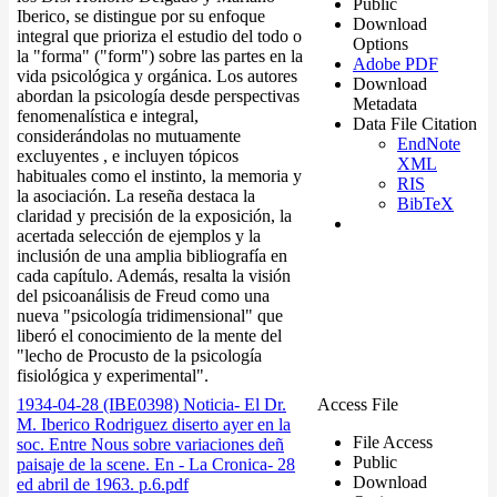
Public
Iberico, se distingue por su enfoque
Download
integral que prioriza el estudio del todo o
Options
la "forma" ("form") sobre las partes en la
Adobe PDF
vida psicológica y orgánica. Los autores
Download
abordan la psicología desde perspectivas
Metadata
fenomenalística e integral,
Data File Citation
considerándolas no mutuamente
EndNote
excluyentes , e incluyen tópicos
XML
habituales como el instinto, la memoria y
RIS
la asociación. La reseña destaca la
BibTeX
claridad y precisión de la exposición, la
acertada selección de ejemplos y la
inclusión de una amplia bibliografía en
cada capítulo. Además, resalta la visión
del psicoanálisis de Freud como una
nueva "psicología tridimensional" que
liberó el conocimiento de la mente del
"lecho de Procusto de la psicología
fisiológica y experimental".
1934-04-28 (IBE0398) Noticia- El Dr.
Access File
M. Iberico Rodriguez diserto ayer en la
File Access
soc. Entre Nous sobre variaciones deñ
Public
paisaje de la scene. En - La Cronica- 28
Download
ed abril de 1963. p.6.pdf