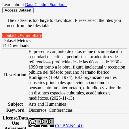
Learn about
Data Citation Standards
.
Access Dataset
The dataset is too large to download. Please select the files you
need from the files table.
Contact Owner
Share
Dataset Metrics
71 Downloads
El presente conjunto de datos reúne documentación
secundaria —crítica, periodística, académica y de
referencia— producida desde las décadas de 1930 a
1990 en torno a la obra, figura intelectual y recepción
pública del filósofo peruano Mariano Ibérico
Description
Rodríguez (1892–1974). Está organizado en tres
subseries principales que evidencian cómo su
pensamiento fue interpretado, difundido y valorado
en distintos espacios culturales, académicos y
mediáticos. (2025-11-13)
Subject
Arts and Humanities
Keyword
Discursos, Conferencias
License/Data
Use
CC BY-NC 4.0
Agreement