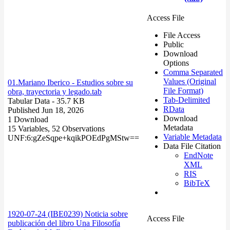
Access File
File Access
Public
Download
Options
Comma Separated
Values (Original
01.Mariano Iberico - Estudios sobre su
File Format)
obra, trayectoria y legado.tab
Tab-Delimited
Tabular Data
- 35.7 KB
RData
Published Jun 18, 2026
Download
1 Download
Metadata
15 Variables,
52 Observations
Variable Metadata
UNF:6:gZeSqpe+kqikPOEdPgMStw==
Data File Citation
EndNote
XML
RIS
BibTeX
1920-07-24 (IBE0239) Noticia sobre
Access File
publicación del libro Una Filosofía