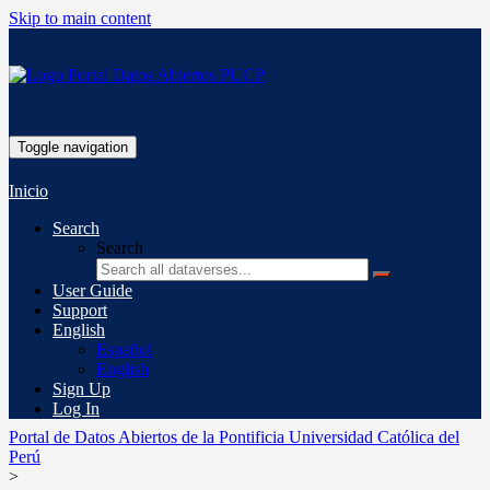
Skip to main content
Toggle navigation
Inicio
Search
Search
User Guide
Support
English
Español
English
Sign Up
Log In
Portal de Datos Abiertos de la Pontificia Universidad Católica del
Perú
>