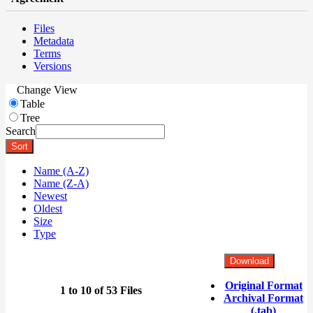
Files
Metadata
Terms
Versions
Change View
Table
Tree
Search
Sort
Name (A-Z)
Name (Z-A)
Newest
Oldest
Size
Type
Download
Original Format
1 to 10 of 53 Files
Archival Format
(.tab)