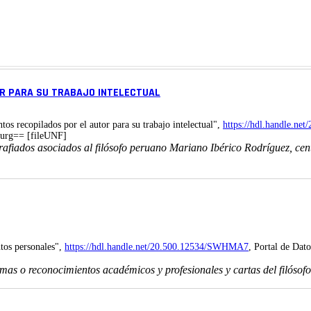
OR PARA SU TRABAJO INTELECTUAL
s recopilados por el autor para su trabajo intelectual",
https://hdl.handle.n
urg== [fileUNF]
iados asociados al filósofo peruano Mariano Ibérico Rodríguez, centra
tos personales",
https://hdl.handle.net/20.500.12534/SWHMA7
, Portal de Dato
mas o reconocimientos académicos y profesionales y cartas del filósof