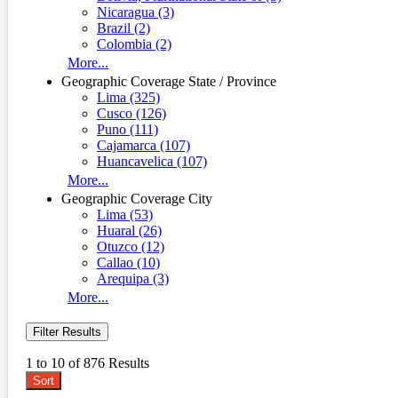
Nicaragua (3)
Brazil (2)
Colombia (2)
More...
Geographic Coverage State / Province
Lima (325)
Cusco (126)
Puno (111)
Cajamarca (107)
Huancavelica (107)
More...
Geographic Coverage City
Lima (53)
Huaral (26)
Otuzco (12)
Callao (10)
Arequipa (3)
More...
Filter Results
1 to 10 of 876 Results
Sort