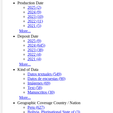
Production Date
2025 (2)
2024 (9)
2023 (10)
2022 (11)
2021 (5)
More...
Deposit Date
2025 (9)
2024 (645)
2023 (38)
2022 (4)
2021 (4)
More...
Kind of Data
Datos textuales (549)
Datos de encuestas (90)
Imágenes (69)
Text (58)
Manuscritos (30)
More...
Geographic Coverage Country / Nation
Peru (627)
Bolivia, Plurinational State of (3)