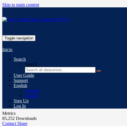
Skip to main content
Toggle navigation
Inicio
Search
Search
User Guide
Support
English
Español
English
Sign Up
Log In
Metrics
85,252 Downloads
Contact
Share