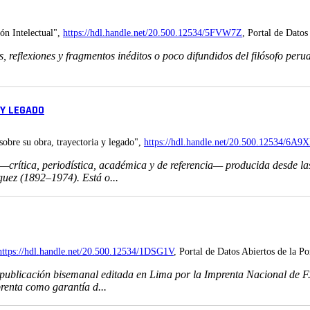
ón Intelectual",
https://hdl.handle.net/20.500.12534/5FVW7Z
, Portal de Datos
s, reflexiones y fragmentos inéditos o poco difundidos del filósofo p
 Y LEGADO
sobre su obra, trayectoria y legado",
https://hdl.handle.net/20.500.12534/6A9
crítica, periodística, académica y de referencia— producida desde las
guez (1892–1974). Está o...
https://hdl.handle.net/20.500.12534/1DSG1V
, Portal de Datos Abiertos de la Po
ublicación bisemanal editada en Lima por la Imprenta Nacional de F. G.
prenta como garantía d...