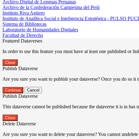
Archivo Digital de Lenguas Peruanas
Archivo de la Confederación Campesina del Perú
Instituto Riva Agüero
Instituto de Analítica Social e Inteligencia Estratégica - PULSO PUC
Sistema de Bibliotecas
Laboratorio de Humanidades Digitales
Facultad de Derecho
Featured Dataverses
In order to use this feature you must have at least one published or li
Close
Publish Dataverse
Are you sure you want to publish your dataverse? Once you do so it 
Continue
Cancel
Publish Dataverse
This dataverse cannot be published because the dataverse it is in has 
Close
Delete Dataverse
Are you sure you want to delete your dataverse? You cannot undelete 