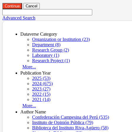
Continue
Cancel
Advanced Search
Dataverse Category
Organization or Institution (23)
Department (8)
Research Group (2)
Laboratory (1)
Research Project (1)
More...
Publication Year
2025 (53)
2024 (675)
2023 (27)
2022 (15)
2021 (14)
More...
Author Name
Confederación Campesina del Perú (535)
Instituto de Opinión Pública (79)
Biblioteca del Instituto Riva-Agüero (58)