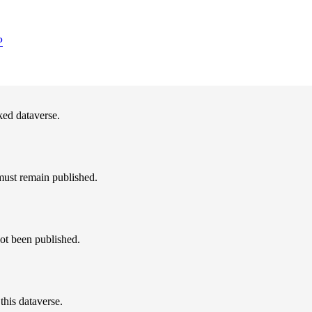
P
nked dataverse.
must remain published.
not been published.
this dataverse.