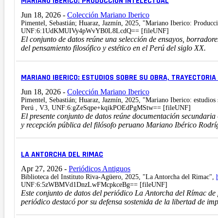
MARIANO IBERICO: PRODUCCIÓN INTELECTUAL
Jun 18, 2026
-
Colección Mariano Iberico
Pimentel, Sebastián; Huaraz, Jazmín, 2025, "Mariano Iberico: Producci
UNF:6:1UdKMUIVy4pWvYB0L8LcdQ== [fileUNF]
El conjunto de datos reúne una selección de ensayos, borradore
del pensamiento filosófico y estético en el Perú del siglo XX.
MARIANO IBERICO: ESTUDIOS SOBRE SU OBRA, TRAYECTORIA
Jun 18, 2026
-
Colección Mariano Iberico
Pimentel, Sebastián; Huaraz, Jazmín, 2025, "Mariano Iberico: estudios 
Perú , V3, UNF:6:gZeSqpe+kqikPOEdPgMStw== [fileUNF]
El presente conjunto de datos reúne documentación secundaria —
y recepción pública del filósofo peruano Mariano Ibérico Rodrí
LA ANTORCHA DEL RIMAC
Apr 27, 2026
-
Periódicos Antiguos
Biblioteca del Instituto Riva-Agüero, 2025, "La Antorcha del Rimac",
UNF:6:5zWBMVd1DnzLwFMcpkceBg== [fileUNF]
Este conjunto de datos del periódico La Antorcha del Rímac de p
periódico destacó por su defensa sostenida de la libertad de im