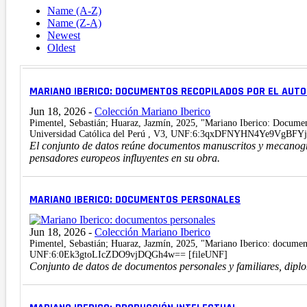
Name (A-Z)
Name (Z-A)
Newest
Oldest
MARIANO IBERICO: DOCUMENTOS RECOPILADOS POR EL AUT
Jun 18, 2026
-
Colección Mariano Iberico
Pimentel, Sebastián; Huaraz, Jazmín, 2025, "Mariano Iberico: Documento
Universidad Católica del Perú , V3, UNF:6:3qxDFNYHN4Ye9VgBFYj
El conjunto de datos reúne documentos manuscritos y mecanograf
pensadores europeos influyentes en su obra.
MARIANO IBERICO: DOCUMENTOS PERSONALES
Jun 18, 2026
-
Colección Mariano Iberico
Pimentel, Sebastián; Huaraz, Jazmín, 2025, "Mariano Iberico: documen
UNF:6:0Ek3gtoLIcZDO9vjDQGh4w== [fileUNF]
Conjunto de datos de documentos personales y familiares, diplo