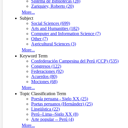
Sistema de Bibliotecas (28)
Zariquiey, Roberto (20)
More...
Subject
Social Sciences (699)
Arts and Humanities (182)
Computer and Information Science (7)
Other (7)
Agricultural Sciences (3)
More...
Keyword Term
Confederación Campesina del Perú (CCP) (535)
Congresos (122)
Federaciones (92)
Acuerdos (80)
Mociones (68)
More...
Topic Classification Term
Poesía peruana - Siglo XX (25)
Poetas peruanos (Hernández) (25)
Lingüística (22)
Perú--Lima--Siglo XX (8)
Arte popular -- Perú (4)
More...