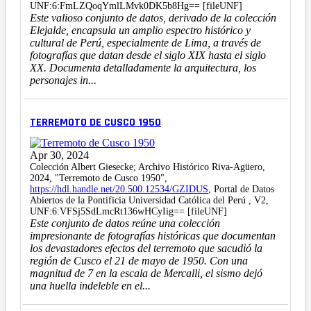
UNF:6:FmLZQoqYmlLMvk0DK5b8Hg== [fileUNF]
Este valioso conjunto de datos, derivado de la colección
Elejalde, encapsula un amplio espectro histórico y
cultural de Perú, especialmente de Lima, a través de
fotografías que datan desde el siglo XIX hasta el siglo
XX. Documenta detalladamente la arquitectura, los
personajes in...
TERREMOTO DE CUSCO 1950
Apr 30, 2024
Colección Albert Giesecke; Archivo Histórico Riva-Agüero,
2024, "Terremoto de Cusco 1950",
https://hdl.handle.net/20.500.12534/GZIDUS
, Portal de Datos
Abiertos de la Pontificia Universidad Católica del Perú , V2,
UNF:6:VFSj5SdLmcRt136wHCyIig== [fileUNF]
Este conjunto de datos reúne una colección
impresionante de fotografías históricas que documentan
los devastadores efectos del terremoto que sacudió la
región de Cusco el 21 de mayo de 1950. Con una
magnitud de 7 en la escala de Mercalli, el sismo dejó
una huella indeleble en el...