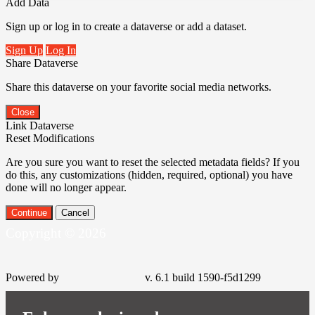
Add Data
Sign up or log in to create a dataverse or add a dataset.
Sign Up
Log In
Share Dataverse
Share this dataverse on your favorite social media networks.
Close
Link Dataverse
Reset Modifications
Are you sure you want to reset the selected metadata fields? If you
do this, any customizations (hidden, required, optional) you have
done will no longer appear.
Continue
Cancel
Copyright © 2026
Powered by
v. 6.1 build 1590-
f5d1299
Enlaces relacionados