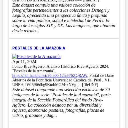
UNF:6:FDNjLHWAEEzCQDiQ2Ut4kw== [fileUNF]
Este dataset compila una valiosa colección de
fotografías pertenecientes a las colecciones Denegri y
Leguía, ofreciendo una perspectiva única y profunda
sobre la vida política, social e intelectual de Perú a lo
largo de los siglos XIX y XX. Las imágenes, que abarcan
desde retrato...
POSTALES DE LA AMAZONÍA
Apr 11, 2024
Fondo Riva-Agüero; Archivo Histórico Riva-Agüero, 2024,
"Postales de la Amazonía",
https://hdl.handle.net/20.500.12534/SZQRAW
, Portal de Datos
Abiertos de la Pontificia Universidad Católica del Perú , V1,
UNF:6:2WI5/S6dbg9KmbMGMs+NVg== [fileUNF]
Este dataset comprende una selección exclusiva de 79
imágenes de la serie "Postales de la Amazonía", parte
integral de la Sección Fotográfica del fondo Riva-
Agüero. La colección destaca por su diversidad y
riqueza, abarcando postales, fotografías, placas de
vidrio, grabados y dag...