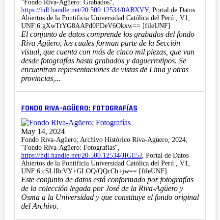
"Fondo Riva-Agüero: Grabados",
https://hdl.handle.net/20.500.12534/0ABXVY
, Portal de Datos
Abiertos de la Pontificia Universidad Católica del Perú , V1,
UNF:6:gXwTtYG8AAPd0FDeV6Okxw== [fileUNF]
El conjunto de datos comprende los grabados del fondo
Riva Agüero, los cuales forman parte de la Sección
visual, que cuenta con más de cinco mil piezas, que van
desde fotografías hasta grabados y daguerrotipos. Se
encuentran representaciones de vistas de Lima y otras
provincias,...
FONDO RIVA-AGÜERO: FOTOGRAFÍAS
May 14, 2024
Fondo Riva-Agüero; Archivo Histórico Riva-Agüero, 2024,
"Fondo Riva-Agüero: Fotografías",
https://hdl.handle.net/20.500.12534/JIGE5J
, Portal de Datos
Abiertos de la Pontificia Universidad Católica del Perú , V1,
UNF:6:cSLlRcVY+GLOQ/QQcCh+jw== [fileUNF]
Este conjunto de datos está conformado por fotografías
de la colección legada por José de la Riva-Agüero y
Osma a la Universidad y que constituye el fondo original
del Archivo.