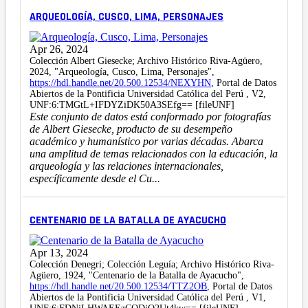
ARQUEOLOGÍA, CUSCO, LIMA, PERSONAJES
Apr 26, 2024
Colección Albert Giesecke; Archivo Histórico Riva-Agüero,
2024, "Arqueología, Cusco, Lima, Personajes",
https://hdl.handle.net/20.500.12534/NEXYHN
, Portal de Datos
Abiertos de la Pontificia Universidad Católica del Perú , V2,
UNF:6:TMGtL+IFDYZiDK50A3SEfg== [fileUNF]
Este conjunto de datos está conformado por fotografías
de Albert Giesecke, producto de su desempeño
académico y humanístico por varias décadas. Abarca
una amplitud de temas relacionados con la educación, la
arqueología y las relaciones internacionales,
específicamente desde el Cu...
CENTENARIO DE LA BATALLA DE AYACUCHO
Apr 13, 2024
Colección Denegri; Colección Leguía; Archivo Histórico Riva-
Agüero, 1924, "Centenario de la Batalla de Ayacucho",
https://hdl.handle.net/20.500.12534/TTZ2OB
, Portal de Datos
Abiertos de la Pontificia Universidad Católica del Perú , V1,