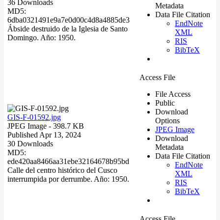
36 Downloads
Metadata
MD5:
Data File Citation
6dba0321491e9a7e0d00c4d8a4885de3
EndNote
Ábside destruido de la Iglesia de Santo
XML
Domingo. Año: 1950.
RIS
BibTeX
Access File
File Access
Public
Download
GIS-F-01592.jpg
Options
JPEG Image
- 398.7 KB
JPEG Image
Published Apr 13, 2024
Download
30 Downloads
Metadata
MD5:
Data File Citation
ede420aa8466aa31ebe32164678b95bd
EndNote
Calle del centro histórico del Cusco
XML
interrumpida por derrumbe. Año: 1950.
RIS
BibTeX
Access File