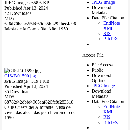
JPEG Image
JPEG Image
- 658.6 KB
Download
Published Apr 13, 2024
Metadata
42 Downloads
Data File Citation
MD5:
EndNote
6a6d70bebc2f6b869d35bb292bec4a96
XML
Iglesia de la Compañía. Año: 1950.
RIS
BibTeX
Access File
File Access
Public
Download
GIS-F-01590.jpg
Options
JPEG Image
- 319.1 KB
JPEG Image
Published Apr 13, 2024
Download
35 Downloads
Metadata
MD5:
Data File Citation
68782f42dbbf4965eaf826fc8f283318
EndNote
Calle Cuesta del Almirante. Vista de
XML
viviendas afectadas por el terremoto de
RIS
1950.
BibTeX