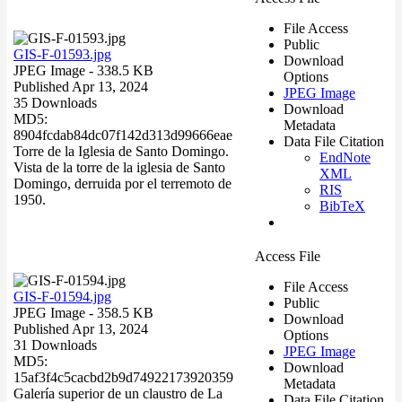
File Access
Public
GIS-F-01593.jpg
Download
JPEG Image
- 338.5 KB
Options
Published Apr 13, 2024
JPEG Image
35 Downloads
Download
MD5:
Metadata
8904fcdab84dc07f142d313d99666eae
Data File Citation
Torre de la Iglesia de Santo Domingo.
EndNote
Vista de la torre de la iglesia de Santo
XML
Domingo, derruida por el terremoto de
RIS
1950.
BibTeX
Access File
File Access
GIS-F-01594.jpg
Public
JPEG Image
- 358.5 KB
Download
Published Apr 13, 2024
Options
31 Downloads
JPEG Image
MD5:
Download
15af3f4c5cacbd2b9d74922173920359
Metadata
Galería superior de un claustro de La
Data File Citation