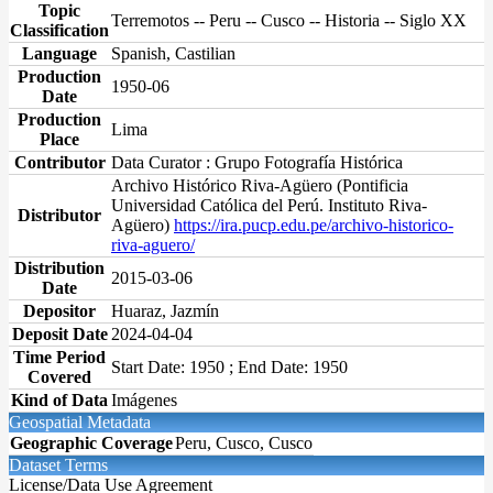
Topic
Terremotos -- Peru -- Cusco -- Historia -- Siglo XX
Classification
Language
Spanish, Castilian
Production
1950-06
Date
Production
Lima
Place
Contributor
Data Curator : Grupo Fotografía Histórica
Archivo Histórico Riva-Agüero (Pontificia
Universidad Católica del Perú. Instituto Riva-
Distributor
Agüero)
https://ira.pucp.edu.pe/archivo-historico-
riva-aguero/
Distribution
2015-03-06
Date
Depositor
Huaraz, Jazmín
Deposit Date
2024-04-04
Time Period
Start Date: 1950 ; End Date: 1950
Covered
Kind of Data
Imágenes
Geospatial Metadata
Geographic Coverage
Peru, Cusco, Cusco
Dataset Terms
License/Data Use Agreement