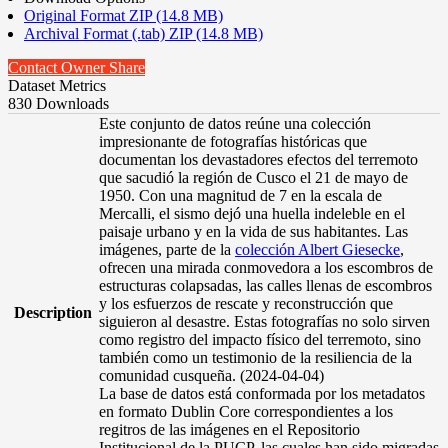
Original Format ZIP (14.8 MB)
Archival Format (.tab) ZIP (14.8 MB)
Contact Owner
Share
Dataset Metrics
830 Downloads
Este conjunto de datos reúne una colección
impresionante de fotografías históricas que
documentan los devastadores efectos del terremoto
que sacudió la región de Cusco el 21 de mayo de
1950. Con una magnitud de 7 en la escala de
Mercalli, el sismo dejó una huella indeleble en el
paisaje urbano y en la vida de sus habitantes. Las
imágenes, parte de la
colección Albert Giesecke
,
ofrecen una mirada conmovedora a los escombros de
estructuras colapsadas, las calles llenas de escombros
y los esfuerzos de rescate y reconstrucción que
Description
siguieron al desastre. Estas fotografías no solo sirven
como registro del impacto físico del terremoto, sino
también como un testimonio de la resiliencia de la
comunidad cusqueña. (2024-04-04)
La base de datos está conformada por los metadatos
en formato Dublin Core correspondientes a los
regitros de las imágenes en el Repositorio
Institucional de la PUCP, las cuales han sido migradas