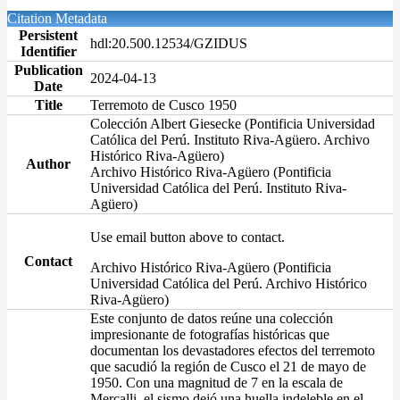
Citation Metadata
Persistent
hdl:20.500.12534/GZIDUS
Identifier
Publication
2024-04-13
Date
Title
Terremoto de Cusco 1950
Colección Albert Giesecke (Pontificia Universidad
Católica del Perú. Instituto Riva-Agüero. Archivo
Histórico Riva-Agüero)
Author
Archivo Histórico Riva-Agüero (Pontificia
Universidad Católica del Perú. Instituto Riva-
Agüero)
Use email button above to contact.
Contact
Archivo Histórico Riva-Agüero (Pontificia
Universidad Católica del Perú. Archivo Histórico
Riva-Agüero)
Este conjunto de datos reúne una colección
impresionante de fotografías históricas que
documentan los devastadores efectos del terremoto
que sacudió la región de Cusco el 21 de mayo de
1950. Con una magnitud de 7 en la escala de
Mercalli, el sismo dejó una huella indeleble en el