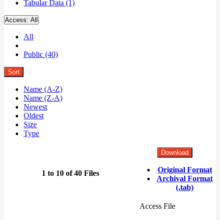
Tabular Data (1)
Access:
All
All
Public (40)
Sort
Name (A-Z)
Name (Z-A)
Newest
Oldest
Size
Type
Download
Original Format
1 to 10 of 40 Files
Archival Format
(.tab)
Access File