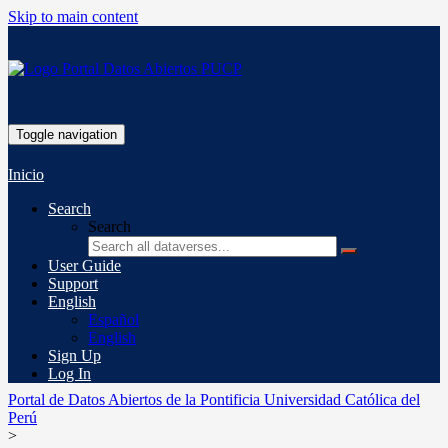
Skip to main content
Toggle navigation
Inicio
Search
Search
User Guide
Support
English
Español
English
Sign Up
Log In
Portal de Datos Abiertos de la Pontificia Universidad Católica del
Perú
>