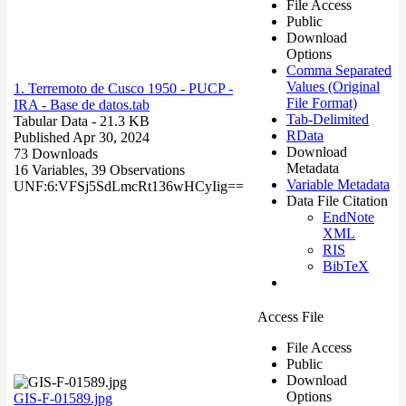
File Access
Public
Download
Options
Comma Separated
Values (Original
1. Terremoto de Cusco 1950 - PUCP -
File Format)
IRA - Base de datos.tab
Tab-Delimited
Tabular Data
- 21.3 KB
RData
Published Apr 30, 2024
Download
73 Downloads
Metadata
16 Variables,
39 Observations
Variable Metadata
UNF:6:VFSj5SdLmcRt136wHCyIig==
Data File Citation
EndNote
XML
RIS
BibTeX
Access File
File Access
Public
Download
Options
GIS-F-01589.jpg