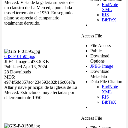
Merced. Vista de la galería superior de
EndNote
un claustro de La Merced, apuntalada
XML
tras el terremoto de 1950. En segundo
RIS
plano se aprecia el campanario
BibTeX
totalmente derruido.
Access File
File Access
Public
Download
GIS-F-01595.jpg
Options
JPEG Image
- 433.6 KB
JPEG Image
Published Apr 13, 2024
Download
28 Downloads
Metadata
MD5:
Data File Citation
e974f6dd857ac4234593d82b16c66e7a
EndNote
Altar y nave principal de la iglesia de La
XML
Merced. Estructuras muy afectadas por
RIS
el terremoto de 1950.
BibTeX
Access File
File Access