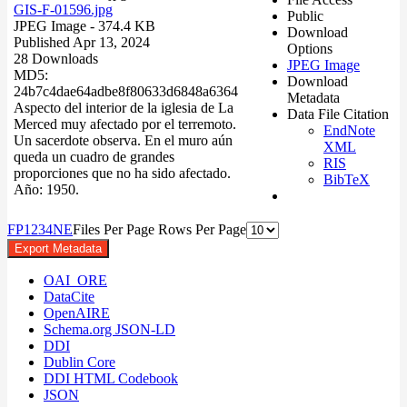
GIS-F-01596.jpg
Public
JPEG Image
- 374.4 KB
Download
Published Apr 13, 2024
Options
28 Downloads
JPEG Image
MD5:
Download
24b7c4dae64adbe8f80633d6848a6364
Metadata
Aspecto del interior de la iglesia de La
Data File Citation
Merced muy afectado por el terremoto.
EndNote
Un sacerdote observa. En el muro aún
XML
queda un cuadro de grandes
RIS
proporciones que no ha sido afectado.
BibTeX
Año: 1950.
F
P
1
2
3
4
N
E
Files Per Page
Rows Per Page
Export Metadata
OAI_ORE
DataCite
OpenAIRE
Schema.org JSON-LD
DDI
Dublin Core
DDI HTML Codebook
JSON