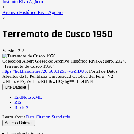
Instituto Riva Agüero
>
Archivo Histórico Riva-Agüero
>
Terremoto de Cusco 1950
Version 2.2
Colección Albert Giesecke; Archivo Histórico Riva-Agüero, 2024,
"Terremoto de Cusco 1950",
https://hdl.handle.net/20.500.12534/GZIDUS
, Portal de Datos
Abiertos de la Pontificia Universidad Católica del Perú , V2,
UNF:6:VFSj5SdLmcRt136wHCyIig== [fileUNF]
Cite Dataset
EndNote XML
RIS
BibTeX
Learn about
Data Citation Standards
.
Access Dataset
Download Options