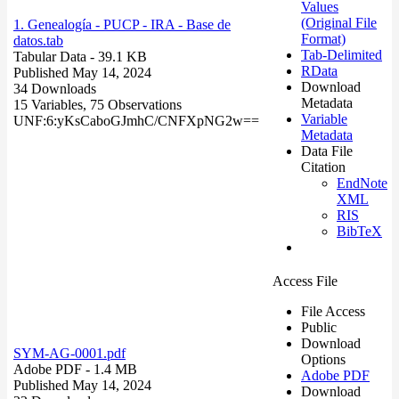
Values
(Original File
1. Genealogía - PUCP - IRA - Base de
Format)
datos.tab
Tab-Delimited
Tabular Data
- 39.1 KB
RData
Published May 14, 2024
Download
34 Downloads
Metadata
15 Variables,
75 Observations
Variable
UNF:6:yKsCaboGJmhC/CNFXpNG2w==
Metadata
Data File
Citation
EndNote
XML
RIS
BibTeX
Access File
File Access
Public
Download
SYM-AG-0001.pdf
Options
Adobe PDF
- 1.4 MB
Adobe PDF
Published May 14, 2024
Download