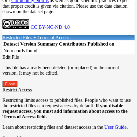
Our
Community Norms
as well as good scientific practices expect
that proper credit is given via citation. Please use the data citation
shown on the dataset page.
CC BY-NC-ND 4.0
Restricted Files + Terms of Access
Dataset Version
Summary
Contributors
Published on
No records found.
Edit File
This file has already been deleted (or replaced) in the current
version. It may not be edited.
Close
Restrict Access
Restricting limits access to published files. People who want to use
the restricted files can request access by default.
If you disable
request access, you must add information about access to the
Terms of Access field.
Learn about restricting files and dataset access in the
User Guide
.