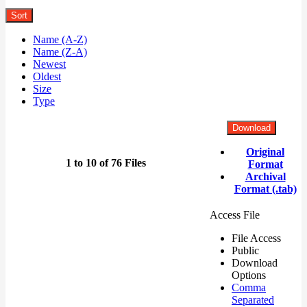
Sort
Name (A-Z)
Name (Z-A)
Newest
Oldest
Size
Type
Download
Original
1 to 10 of 76 Files
Format
Archival
Format (.tab)
Access File
File Access
Public
Download
Options
Comma
Separated