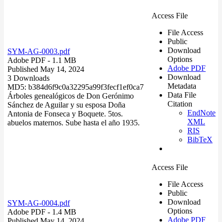
Access File
File Access
Public
Download
SYM-AG-0003.pdf
Options
Adobe PDF
- 1.1 MB
Adobe PDF
Published May 14, 2024
Download
3 Downloads
Metadata
MD5: b384d6f9c0a32295a99f3fecf1ef0ca7
Data File
Árboles genealógicos de Don Gerónimo
Citation
Sánchez de Aguilar y su esposa Doña
EndNote
Antonia de Fonseca y Boquete. 5tos.
XML
abuelos maternos. Sube hasta el año 1935.
RIS
BibTeX
Access File
File Access
Public
Download
SYM-AG-0004.pdf
Options
Adobe PDF
- 1.4 MB
Adobe PDF
Published May 14, 2024