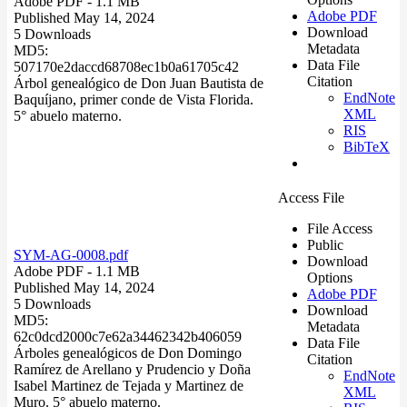
Adobe PDF
- 1.1 MB
Adobe PDF
Published May 14, 2024
Download
5 Downloads
Metadata
MD5:
Data File
507170e2daccd68708ec1b0a61705c42
Citation
Árbol genealógico de Don Juan Bautista de
EndNote
Baquíjano, primer conde de Vista Florida.
XML
5° abuelo materno.
RIS
BibTeX
Access File
File Access
Public
SYM-AG-0008.pdf
Download
Adobe PDF
- 1.1 MB
Options
Published May 14, 2024
Adobe PDF
5 Downloads
Download
MD5:
Metadata
62c0dcd2000c7e62a34462342b406059
Data File
Árboles genealógicos de Don Domingo
Citation
Ramírez de Arellano y Prudencio y Doña
EndNote
Isabel Martinez de Tejada y Martinez de
XML
Muro. 5° abuelo materno.