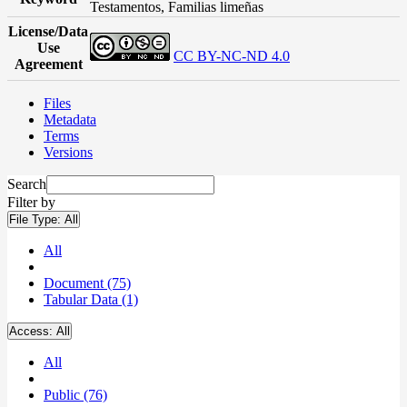
Testamentos, Familias limeñas
License/Data
Use
CC BY-NC-ND 4.0
Agreement
Files
Metadata
Terms
Versions
Search
Filter by
File Type:
All
All
Document (75)
Tabular Data (1)
Access:
All
All
Public (76)