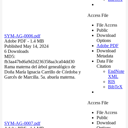
Access File
File Access
Public
Download
SYM-AG-0006.pdf
Options
Adobe PDF
- 1.4 MB
Adobe PDF
Published May 14, 2024
Download
6 Downloads
Metadata
MD5:
Data File
fb3aa47bd6a9d2d236358aa3ca04dd30
Citation
Rama materna del árbol genealógico de
EndNote
Doña María Ignacia Carrillo de Córdoba y
XML
Garcés de Marcilla. 5a. abuela materna.
RIS
BibTeX
Access File
File Access
Public
Download
SYM-AG-0007.pdf
Options