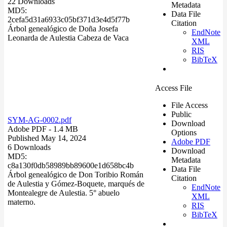
22 Downloads
Metadata
MD5:
Data File
2cefa5d31a6933c05bf371d3e4d5f77b
Citation
Árbol genealógico de Doña Josefa
EndNote
Leonarda de Aulestia Cabeza de Vaca
XML
RIS
BibTeX
Access File
File Access
Public
SYM-AG-0002.pdf
Download
Adobe PDF
- 1.4 MB
Options
Published May 14, 2024
Adobe PDF
6 Downloads
Download
MD5:
Metadata
c8a130f0db58989bb89600e1d658bc4b
Data File
Árbol genealógico de Don Toribio Román
Citation
de Aulestia y Gómez-Boquete, marqués de
EndNote
Montealegre de Aulestia. 5° abuelo
XML
materno.
RIS
BibTeX