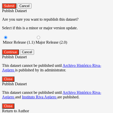
Submit
Cancel
Publish Dataset
Are you sure you want to republish this dataset?
Select if this is a minor or major version update.
Minor Release (1.1)
Major Release (2.0)
Continue
Cancel
Publish Dataset
This dataset cannot be published until
Archivo Histórico Riva-
Agüero
is published by its administrator.
Close
Publish Dataset
This dataset cannot be published until
Archivo Histórico Riva-
Agüero
and
Instituto Riva Agüero
are published.
Close
Return to Author