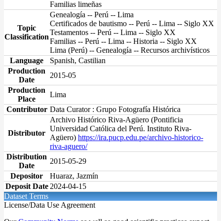
Familias limeñas
Genealogía -- Perú -- Lima
Certificados de bautismo -- Perú -- Lima -- Siglo XX
Topic
Testamentos -- Perú -- Lima -- Siglo XX
Classification
Familias -- Perú -- Lima -- Historia -- Siglo XX
Lima (Perú) -- Genealogía -- Recursos archivísticos
Language
Spanish, Castilian
Production
2015-05
Date
Production
Lima
Place
Contributor
Data Curator : Grupo Fotografía Histórica
Archivo Histórico Riva-Agüero (Pontificia
Universidad Católica del Perú. Instituto Riva-
Distributor
Agüero)
https://ira.pucp.edu.pe/archivo-historico-
riva-aguero/
Distribution
2015-05-29
Date
Depositor
Huaraz, Jazmín
Deposit Date
2024-04-15
Dataset Terms
License/Data Use Agreement