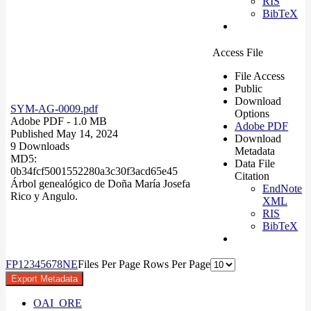
RIS
BibTeX
Access File
File Access
Public
Download
SYM-AG-0009.pdf
Options
Adobe PDF
- 1.0 MB
Adobe PDF
Published May 14, 2024
Download
9 Downloads
Metadata
MD5:
Data File
0b34fcf5001552280a3c30f3acd65e45
Citation
Árbol genealógico de Doña María Josefa
EndNote
Rico y Angulo.
XML
RIS
BibTeX
F
P
1
2
3
4
5
6
7
8
N
E
Files Per Page
Rows Per Page
Export Metadata
OAI_ORE