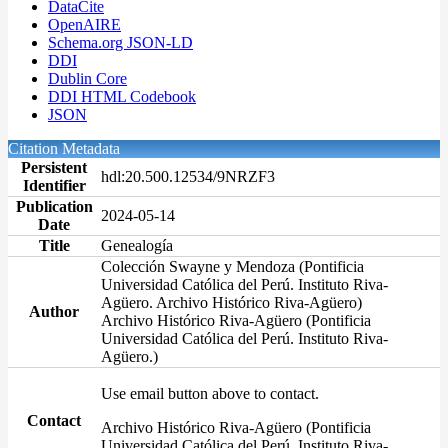
DataCite
OpenAIRE
Schema.org JSON-LD
DDI
Dublin Core
DDI HTML Codebook
JSON
Citation Metadata
Persistent
hdl:20.500.12534/9NRZF3
Identifier
Publication
2024-05-14
Date
Title
Genealogía
Colección Swayne y Mendoza (Pontificia
Universidad Católica del Perú. Instituto Riva-
Agüero. Archivo Histórico Riva-Agüero)
Author
Archivo Histórico Riva-Agüero (Pontificia
Universidad Católica del Perú. Instituto Riva-
Agüero.)
Use email button above to contact.
Contact
Archivo Histórico Riva-Agüero (Pontificia
Universidad Católica del Perú. Instituto Riva-