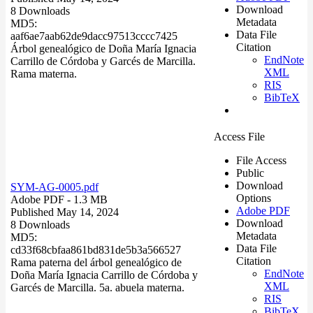
Download
8 Downloads
Metadata
MD5:
Data File
aaf6ae7aab62de9dacc97513cccc7425
Citation
Árbol genealógico de Doña María Ignacia
EndNote
Carrillo de Córdoba y Garcés de Marcilla.
XML
Rama materna.
RIS
BibTeX
Access File
File Access
Public
Download
SYM-AG-0005.pdf
Options
Adobe PDF
- 1.3 MB
Adobe PDF
Published May 14, 2024
Download
8 Downloads
Metadata
MD5:
Data File
cd33f68cbfaa861bd831de5b3a566527
Citation
Rama paterna del árbol genealógico de
EndNote
Doña María Ignacia Carrillo de Córdoba y
XML
Garcés de Marcilla. 5a. abuela materna.
RIS
BibTeX