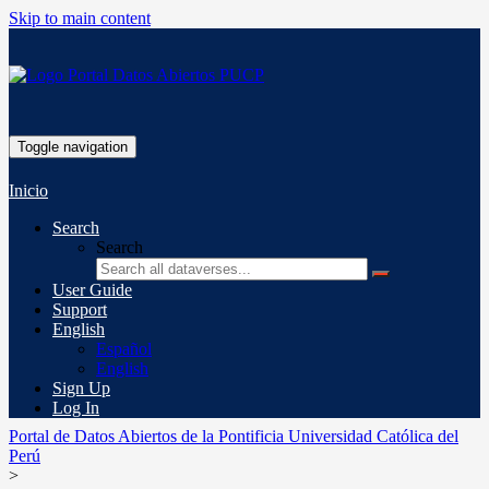
Skip to main content
Toggle navigation
Inicio
Search
Search
User Guide
Support
English
Español
English
Sign Up
Log In
Portal de Datos Abiertos de la Pontificia Universidad Católica del
Perú
>