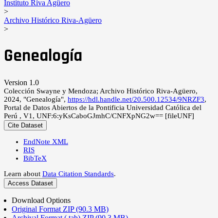
Instituto Riva Agüero
>
Archivo Histórico Riva-Agüero
>
Genealogía
Version 1.0
Colección Swayne y Mendoza; Archivo Histórico Riva-Agüero,
2024, "Genealogía",
https://hdl.handle.net/20.500.12534/9NRZF3
,
Portal de Datos Abiertos de la Pontificia Universidad Católica del
Perú , V1, UNF:6:yKsCaboGJmhC/CNFXpNG2w== [fileUNF]
Cite Dataset
EndNote XML
RIS
BibTeX
Learn about
Data Citation Standards
.
Access Dataset
Download Options
Original Format ZIP (90.3 MB)
Archival Format (.tab) ZIP (90.3 MB)