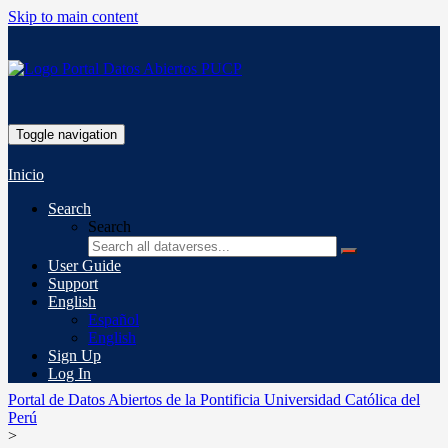
Skip to main content
Toggle navigation
Inicio
Search
Search
User Guide
Support
English
Español
English
Sign Up
Log In
Portal de Datos Abiertos de la Pontificia Universidad Católica del
Perú
>