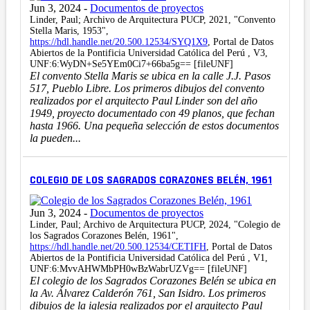
Jun 3, 2024
-
Documentos de proyectos
Linder, Paul; Archivo de Arquitectura PUCP, 2021, "Convento
Stella Maris, 1953",
https://hdl.handle.net/20.500.12534/SYQ1X9
, Portal de Datos
Abiertos de la Pontificia Universidad Católica del Perú , V3,
UNF:6:WyDN+Se5YEm0Ci7+66ba5g== [fileUNF]
El convento Stella Maris se ubica en la calle J.J. Pasos
517, Pueblo Libre. Los primeros dibujos del convento
realizados por el arquitecto Paul Linder son del año
1949, proyecto documentado con 49 planos, que fechan
hasta 1966. Una pequeña selección de estos documentos
la pueden...
COLEGIO DE LOS SAGRADOS CORAZONES BELÉN, 1961
Jun 3, 2024
-
Documentos de proyectos
Linder, Paul; Archivo de Arquitectura PUCP, 2024, "Colegio de
los Sagrados Corazones Belén, 1961",
https://hdl.handle.net/20.500.12534/CETIFH
, Portal de Datos
Abiertos de la Pontificia Universidad Católica del Perú , V1,
UNF:6:MvvAHWMbPH0wBzWabrUZVg== [fileUNF]
El colegio de los Sagrados Corazones Belén se ubica en
la Av. Álvarez Calderón 761, San Isidro. Los primeros
dibujos de la iglesia realizados por el arquitecto Paul