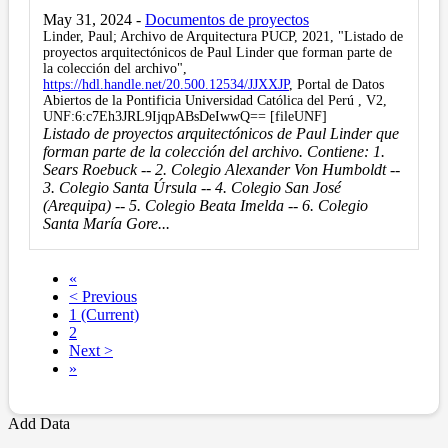
May 31, 2024
-
Documentos de proyectos
Linder, Paul; Archivo de Arquitectura PUCP, 2021, "Listado de
proyectos arquitectónicos de Paul Linder que forman parte de
la colección del archivo",
https://hdl.handle.net/20.500.12534/JJXXJP
, Portal de Datos
Abiertos de la Pontificia Universidad Católica del Perú , V2,
UNF:6:c7Eh3JRL9IjqpABsDeIwwQ== [fileUNF]
Listado de proyectos arquitectónicos de Paul Linder que
forman parte de la colección del archivo. Contiene: 1.
Sears Roebuck -- 2. Colegio Alexander Von Humboldt --
3. Colegio Santa Úrsula -- 4. Colegio San José
(Arequipa) -- 5. Colegio Beata Imelda -- 6. Colegio
Santa María Gore...
«
< Previous
1
(Current)
2
Next >
»
Add Data