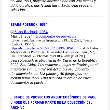
del año 1953, proyecto documentado con 294 planos y
30 fotografías, que fechan hasta 1969. Una pequeña
selección...
SEARS ROEBUCK, 1954
May 31, 2024
-
Documentos de proyectos
Linder, Paul; Archivo de Arquitectura PUCP, 2021, "Sears
Roebuck, 1954",
https://hdl.handle.net/20.500.12534/BNHPAU
, Portal de Datos
Abiertos de la Pontificia Universidad Católica del Perú , V2,
UNF:6:ByRMUZ7Vbom4hRbVC8F4lw== [fileUNF]
Sears Roebuck se ubica en la Av. Paseo de la República
3220, San Isidro. Los primeros dibujos realizados por el
arquitecto Paul Linder son del año 1945, proyecto
documentado con 128 planos y 40 fotografías, que
fechan hasta 1955. Una pequeña selección de estos
documentos la puede...
LISTADO DE PROYECTOS ARQUITECTÓNICOS DE PAUL
LINDER QUE FORMAN PARTE DE LA COLECCIÓN DEL
ARCHIVO