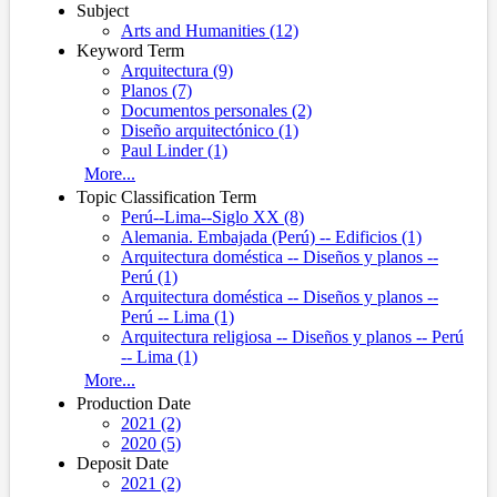
Subject
Arts and Humanities (12)
Keyword Term
Arquitectura (9)
Planos (7)
Documentos personales (2)
Diseño arquitectónico (1)
Paul Linder (1)
More...
Topic Classification Term
Perú--Lima--Siglo XX (8)
Alemania. Embajada (Perú) -- Edificios (1)
Arquitectura doméstica -- Diseños y planos --
Perú (1)
Arquitectura doméstica -- Diseños y planos --
Perú -- Lima (1)
Arquitectura religiosa -- Diseños y planos -- Perú
-- Lima (1)
More...
Production Date
2021 (2)
2020 (5)
Deposit Date
2021 (2)