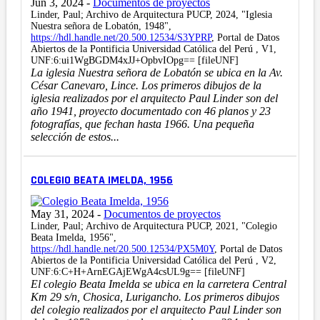
Jun 3, 2024
-
Documentos de proyectos
Linder, Paul; Archivo de Arquitectura PUCP, 2024, "Iglesia
Nuestra señora de Lobatón, 1948",
https://hdl.handle.net/20.500.12534/S3YPRP
, Portal de Datos
Abiertos de la Pontificia Universidad Católica del Perú , V1,
UNF:6:ui1WgBGDM4xJJ+OpbvIOpg== [fileUNF]
La iglesia Nuestra señora de Lobatón se ubica en la Av.
César Canevaro, Lince. Los primeros dibujos de la
iglesia realizados por el arquitecto Paul Linder son del
año 1941, proyecto documentado con 46 planos y 23
fotografías, que fechan hasta 1966. Una pequeña
selección de estos...
COLEGIO BEATA IMELDA, 1956
May 31, 2024
-
Documentos de proyectos
Linder, Paul; Archivo de Arquitectura PUCP, 2021, "Colegio
Beata Imelda, 1956",
https://hdl.handle.net/20.500.12534/PX5M0Y
, Portal de Datos
Abiertos de la Pontificia Universidad Católica del Perú , V2,
UNF:6:C+H+ArnEGAjEWgA4csUL9g== [fileUNF]
El colegio Beata Imelda se ubica en la carretera Central
Km 29 s/n, Chosica, Lurigancho. Los primeros dibujos
del colegio realizados por el arquitecto Paul Linder son