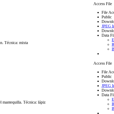
Access File
File Ac
Public
Downlo
JPEG I
Downlo
Data Fi
E
on. Técnica: mixta
R
B
Access File
File Ac
Public
Downlo
JPEG I
Downlo
Data Fi
E
 mantequilla. Técnica: lápiz
R
B