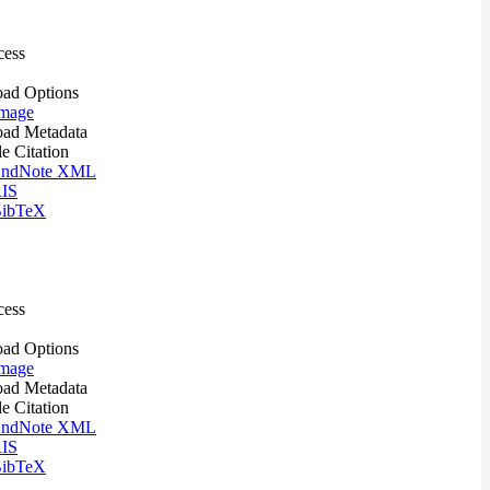
cess
ad Options
mage
ad Metadata
le Citation
ndNote XML
IS
ibTeX
cess
ad Options
mage
ad Metadata
le Citation
ndNote XML
IS
ibTeX