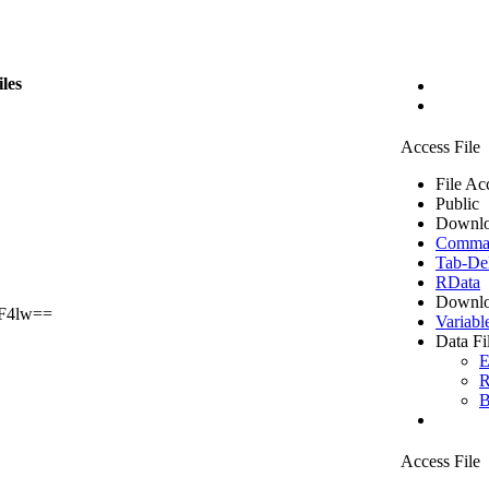
iles
Access File
File Ac
Public
Downlo
Comma S
Tab-Del
RData
Downlo
F4lw==
Variabl
Data Fi
E
R
B
Access File