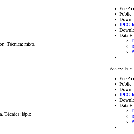
File Ac
Public
Downlo
JPEG I
Downlo
Data Fi
E
on. Técnica: mixta
R
B
Access File
File Ac
Public
Downlo
JPEG I
Downlo
Data Fi
E
. Técnica: lápiz
R
B