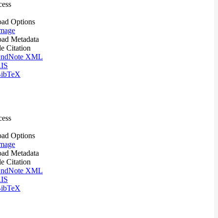
cess
ad Options
mage
ad Metadata
le Citation
ndNote XML
IS
ibTeX
cess
ad Options
mage
ad Metadata
le Citation
ndNote XML
IS
ibTeX