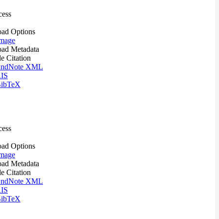
cess
ad Options
mage
ad Metadata
le Citation
ndNote XML
IS
ibTeX
cess
ad Options
mage
ad Metadata
le Citation
ndNote XML
IS
ibTeX