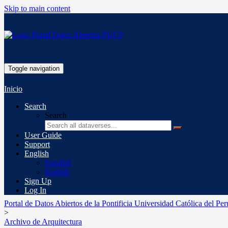
Skip to main content
Toggle navigation
Inicio
Search
Search
User Guide
Support
English
Español
English
Sign Up
Log In
Portal de Datos Abiertos de la Pontificia Universidad Católica del Per
>
Archivo de Arquitectura