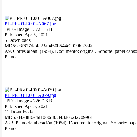
PL-PR-01-E001-A067.jpg
JPEG Image
- 372.1 KB
Published Apr 5, 2021
5 Downloads
MD5: e3f677dd4c23ab460b544c2029bb78fa
A9. Cortes albañ. (1954). Documento: original. Soporte: papel cans
Plano
PL-PR-01-E001-A079.jpg
JPEG Image
- 226.7 KB
Published Apr 5, 2021
11 Downloads
MD5: d4ad8f6e4d1000d83343d052f2c0996f
A23. Plano de ubicación (1954). Documento: original. Soporte: papel
Plano