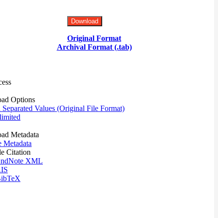
Download
Original Format
Archival Format (.tab)
cess
ad Options
eparated Values (Original File Format)
imited
ad Metadata
e Metadata
le Citation
ndNote XML
IS
ibTeX