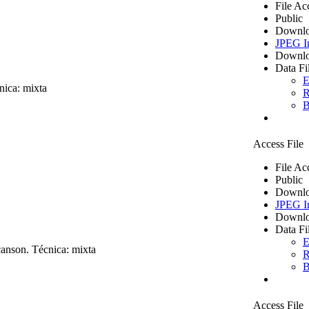
File Ac
Public
Downlo
JPEG I
Downlo
Data Fi
E
nica: mixta
R
B
Access File
File Ac
Public
Downlo
JPEG I
Downlo
Data Fi
E
canson. Técnica: mixta
R
B
Access File