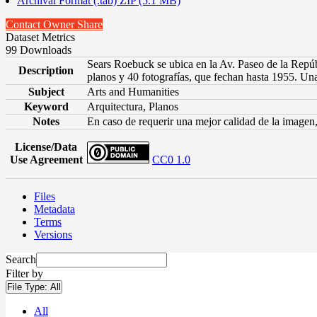
Archival Format (.tab) ZIP (5.1 MB)
Contact Owner
Share
Dataset Metrics
99 Downloads
Sears Roebuck se ubica en la Av. Paseo de la Repúb
Description
planos y 40 fotografías, que fechan hasta 1955. Un
Subject
Arts and Humanities
Keyword
Arquitectura, Planos
Notes
En caso de requerir una mejor calidad de la image
License/Data
Use Agreement
CC0 1.0
Files
Metadata
Terms
Versions
Search
Filter by
File Type:
All
All