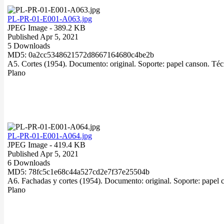
PL-PR-01-E001-A063.jpg
JPEG Image
- 389.2 KB
Published Apr 5, 2021
5 Downloads
MD5: 0a2cc5348621572d8667164680c4be2b
A5. Cortes (1954). Documento: original. Soporte: papel canson. Téc
Plano
PL-PR-01-E001-A064.jpg
JPEG Image
- 419.4 KB
Published Apr 5, 2021
6 Downloads
MD5: 78fc5c1e68c44a527cd2e7f37e25504b
A6. Fachadas y cortes (1954). Documento: original. Soporte: papel 
Plano