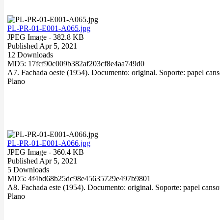
PL-PR-01-E001-A065.jpg
JPEG Image
- 382.8 KB
Published Apr 5, 2021
12 Downloads
MD5: 17fcf90c009b382af203cf8e4aa749d0
A7. Fachada oeste (1954). Documento: original. Soporte: papel cans
Plano
PL-PR-01-E001-A066.jpg
JPEG Image
- 360.4 KB
Published Apr 5, 2021
5 Downloads
MD5: 4f4bd68b25dc98e45635729e497b9801
A8. Fachada este (1954). Documento: original. Soporte: papel canson
Plano