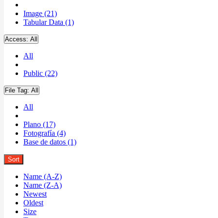
Image (21)
Tabular Data (1)
Access:
All
All
Public (22)
File Tag:
All
All
Plano (17)
Fotografía (4)
Base de datos (1)
Sort
Name (A-Z)
Name (Z-A)
Newest
Oldest
Size