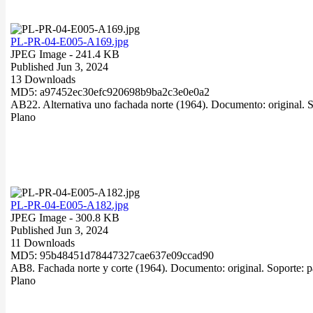
PL-PR-04-E005-A169.jpg
JPEG Image
- 241.4 KB
Published Jun 3, 2024
13 Downloads
MD5: a97452ec30efc920698b9ba2c3e0e0a2
AB22. Alternativa uno fachada norte (1964). Documento: original. So
Plano
PL-PR-04-E005-A182.jpg
JPEG Image
- 300.8 KB
Published Jun 3, 2024
11 Downloads
MD5: 95b48451d78447327cae637e09ccad90
AB8. Fachada norte y corte (1964). Documento: original. Soporte: pa
Plano