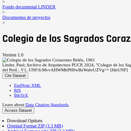
>
Fondo documental LINDER
>
Documentos de proyectos
>
Colegio de los Sagrados Coraz
Version 1.0
Linder, Paul; Archivo de Arquitectura PUCP, 2024, "Colegio de los S
del Perú , V1, UNF:6:MvvAHWMbPH0wBzWabrUZVg== [fileUNF]
Cite Dataset
EndNote XML
RIS
BibTeX
Learn about
Data Citation Standards
.
Access Dataset
Download Options
Original Format ZIP (3.3 MB)