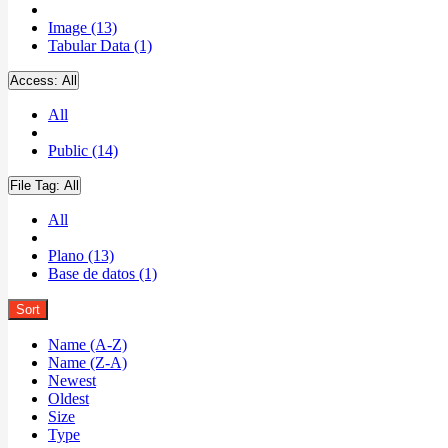
Image (13)
Tabular Data (1)
Access:
All
All
Public (14)
File Tag:
All
All
Plano (13)
Base de datos (1)
Sort
Name (A-Z)
Name (Z-A)
Newest
Oldest
Size
Type