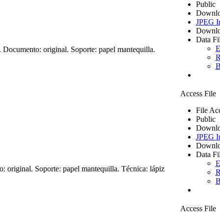
Public
Downlo
JPEG I
Downlo
Data Fi
E
 Documento: original. Soporte: papel mantequilla.
R
B
Access File
File Ac
Public
Downlo
JPEG I
Downlo
Data Fi
E
 original. Soporte: papel mantequilla. Técnica: lápiz
R
B
Access File