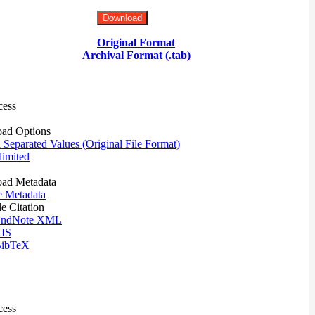
Download
Original Format
Archival Format (.tab)
cess
ad Options
eparated Values (Original File Format)
imited
ad Metadata
e Metadata
le Citation
ndNote XML
IS
ibTeX
cess