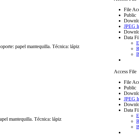
File Ac
Public
Downlo
JPEG I
Downlo
Data Fi
E
porte: papel mantequilla. Técnica: lápiz
R
B
Access File
File Ac
Public
Downlo
JPEG I
Downlo
Data Fi
E
pel mantequilla. Técnica: lápiz
R
B