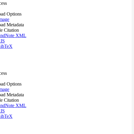
cess
ad Options
mage
ad Metadata
le Citation
ndNote XML
IS
ibTeX
cess
ad Options
mage
ad Metadata
le Citation
ndNote XML
IS
ibTeX