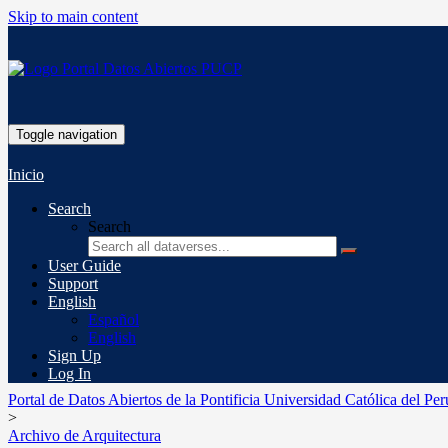
Skip to main content
Toggle navigation
Inicio
Search
Search
User Guide
Support
English
Español
English
Sign Up
Log In
Portal de Datos Abiertos de la Pontificia Universidad Católica del Per
>
Archivo de Arquitectura