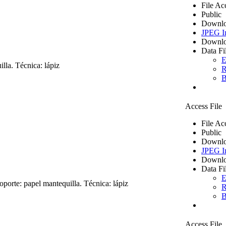
File Ac
Public
Downlo
JPEG I
Downlo
Data Fi
E
lla. Técnica: lápiz
R
B
Access File
File Ac
Public
Downlo
JPEG I
Downlo
Data Fi
E
porte: papel mantequilla. Técnica: lápiz
R
B
Access File