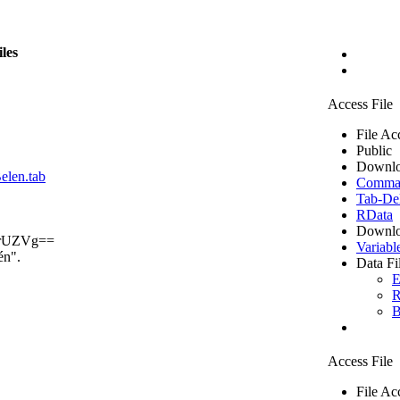
iles
Access File
File Ac
Public
Downlo
elen.tab
Comma S
Tab-Del
RData
Downlo
rUZVg==
Variabl
én".
Data Fi
E
R
B
Access File
File Ac