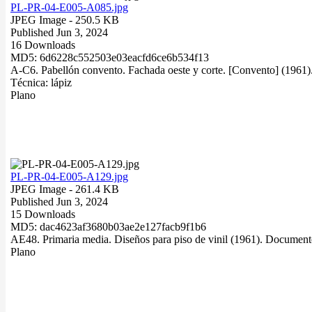
PL-PR-04-E005-A085.jpg
JPEG Image
- 250.5 KB
Published Jun 3, 2024
16 Downloads
MD5: 6d6228c552503e03eacfd6ce6b534f13
A-C6. Pabellón convento. Fachada oeste y corte. [Convento] (1961).
Técnica: lápiz
Plano
PL-PR-04-E005-A129.jpg
JPEG Image
- 261.4 KB
Published Jun 3, 2024
15 Downloads
MD5: dac4623af3680b03ae2e127facb9f1b6
AE48. Primaria media. Diseños para piso de vinil (1961). Documento:
Plano