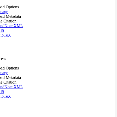
ad Options
mage
ad Metadata
le Citation
ndNote XML
IS
ibTeX
cess
ad Options
mage
ad Metadata
le Citation
ndNote XML
IS
ibTeX