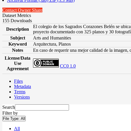
Archival Format (.tab) ZIP (3.3 MB)
Contact Owner
Share
Dataset Metrics
155 Downloads
El colegio de los Sagrados Corazones Belén se ubica 
Description
proyecto documentado con 325 planos y 30 fotografía
Subject
Arts and Humanities
Keyword
Arquitectura, Planos
Notes
En caso de requerir una mejor calidad de la imagen,
License/Data
Use
CC0 1.0
Agreement
Files
Metadata
Terms
Versions
Search
Filter by
File Type:
All
All