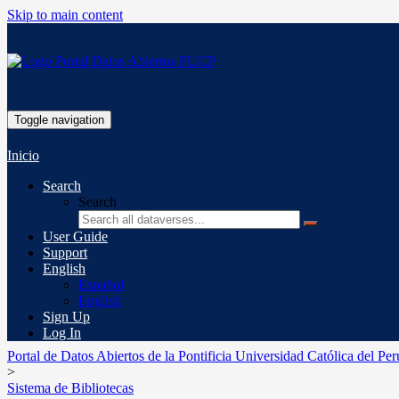
Skip to main content
Toggle navigation
Inicio
Search
Search
User Guide
Support
English
Español
English
Sign Up
Log In
Portal de Datos Abiertos de la Pontificia Universidad Católica del Per
>
Sistema de Bibliotecas