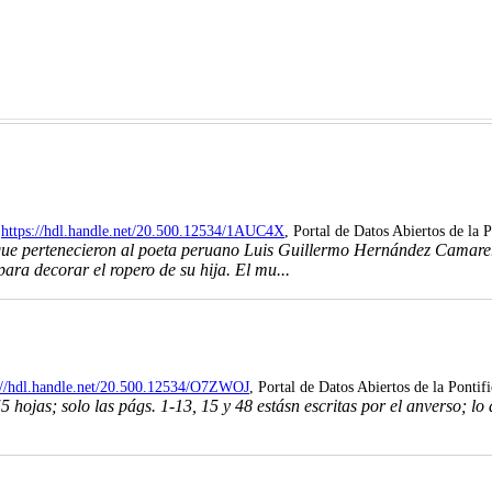
,
https://hdl.handle.net/20.500.12534/1AUC4X
, Portal de Datos Abiertos de la 
que pertenecieron al poeta peruano Luis Guillermo Hernández Camarer
a decorar el ropero de su hija. El mu...
://hdl.handle.net/20.500.12534/O7ZWOJ
, Portal de Datos Abiertos de la Pontif
ojas; solo las págs. 1-13, 15 y 48 estásn escritas por el anverso; lo