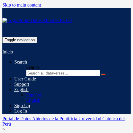
Skip to main content
Toggle navigation
Inicio
Search
Search
User Guide
Support
English
Español
English
Sign Up
Log In
Portal de Datos Abiertos de la Pontificia Universidad Católica del
Perú
>