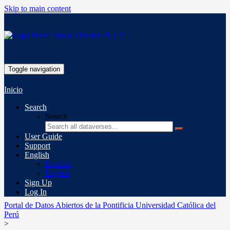
Skip to main content
Toggle navigation
Inicio
Search
Search
User Guide
Support
English
Español
English
Sign Up
Log In
Portal de Datos Abiertos de la Pontificia Universidad Católica del
Perú
>