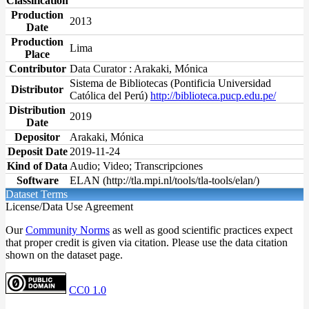
Classification
Production
2013
Date
Production
Lima
Place
Contributor
Data Curator : Arakaki, Mónica
Sistema de Bibliotecas (Pontificia Universidad
Distributor
Católica del Perú)
http://biblioteca.pucp.edu.pe/
Distribution
2019
Date
Depositor
Arakaki, Mónica
Deposit Date
2019-11-24
Kind of Data
Audio; Video; Transcripciones
Software
ELAN (http://tla.mpi.nl/tools/tla-tools/elan/)
Dataset Terms
License/Data Use Agreement
Our
Community Norms
as well as good scientific practices expect
that proper credit is given via citation. Please use the data citation
shown on the dataset page.
CC0 1.0