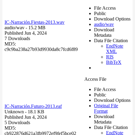
File Access
Public
Download Options
IC-Narración.Fiestas-2013.wav
audio/wav
audio/wav
- 15.2 MB
Download
Published Jun 4, 2024
Metadata
7 Downloads
Data File Citation
MD5:
EndNote
c9c9ba238a27b93d9930da8c7fcd6f89
XML
RIS
BibTeX
Access File
File Access
Public
Download Options
Original File
IC-Narración.Futuro-2013.eaf
Format
Unknown
- 18.1 KB
Download
Published Jun 4, 2024
Metadata
5 Downloads
Data File Citation
MD5:
EndNote
cb922876d621a3fb9972ef9fef5bce02