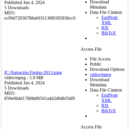
Download
Published Jun 4, 2024
Metadata
5 Downloads
Data File Citation
MD5:
EndNote
ec99d72036788ab931138f0305836cc0
XML
RIS
BibTeX
Access File
File Access
Public
Download Options
IC-Narración.Fiestas-2013.mpg
video/mpeg
video/mpeg
- 5.9 MB
Download
Published Jun 4, 2024
Metadata
5 Downloads
Data File Citation
MD5:
EndNote
859e06dd17808df6501a4d2d0dbf5df9
XML
RIS
BibTeX
Access File