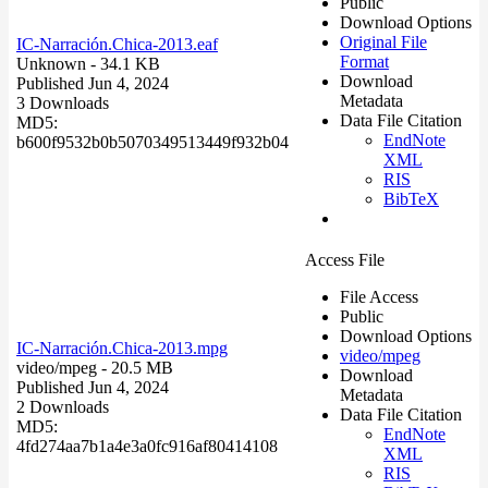
Public
Download Options
Original File
IC-Narración.Chica-2013.eaf
Format
Unknown
- 34.1 KB
Download
Published Jun 4, 2024
Metadata
3 Downloads
Data File Citation
MD5:
EndNote
b600f9532b0b5070349513449f932b04
XML
RIS
BibTeX
Access File
File Access
Public
Download Options
IC-Narración.Chica-2013.mpg
video/mpeg
video/mpeg
- 20.5 MB
Download
Published Jun 4, 2024
Metadata
2 Downloads
Data File Citation
MD5:
EndNote
4fd274aa7b1a4e3a0fc916af80414108
XML
RIS