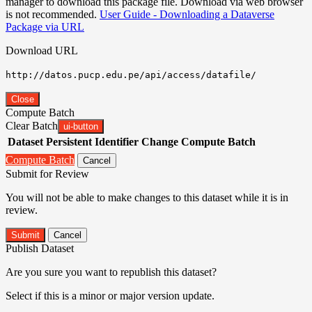
manager to download this package file. Download via web browser
is not recommended.
User Guide - Downloading a Dataverse
Package via URL
Download URL
http://datos.pucp.edu.pe/api/access/datafile/
Close
Compute Batch
Clear Batch
ui-button
Dataset
Persistent Identifier
Change Compute Batch
Compute Batch
Cancel
Submit for Review
You will not be able to make changes to this dataset while it is in
review.
Submit
Cancel
Publish Dataset
Are you sure you want to republish this dataset?
Select if this is a minor or major version update.