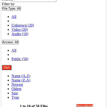
Filter by
File Type:
All
All
Unknown (20)
Video (20)
Audio (18)
Access:
All
All
Public (58)
Sort
Name (A-Z)
Name (Z-A)
Newest
Oldest
Size
Type
1 to 10 of 58 Files
Download