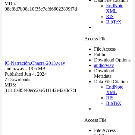
Data File Citation
MD5:
EndNote
98ef8d7b98a10f35e7cfd66023899f7d
XML
RIS
BibTeX
Access File
File Access
Public
Download Options
IC-Narración.Chacra-2013.wav
audio/wav
audio/wav
- 19.6 MB
Download
Published Jun 4, 2024
Metadata
7 Downloads
Data File Citation
MD5:
EndNote
31818a85f40ecc2ae511142e42a3c7cf
XML
RIS
BibTeX
Access File
File Access