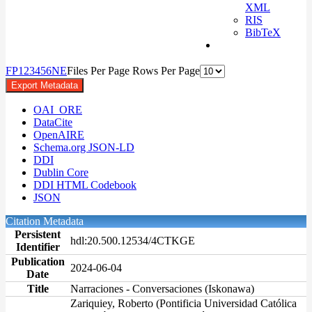
XML
RIS
BibTeX
F
P
1
2
3
4
5
6
N
E
Files Per Page
Rows Per Page
Export Metadata
OAI_ORE
DataCite
OpenAIRE
Schema.org JSON-LD
DDI
Dublin Core
DDI HTML Codebook
JSON
Citation Metadata
Persistent
hdl:20.500.12534/4CTKGE
Identifier
Publication
2024-06-04
Date
Title
Narraciones - Conversaciones (Iskonawa)
Zariquiey, Roberto (Pontificia Universidad Católica