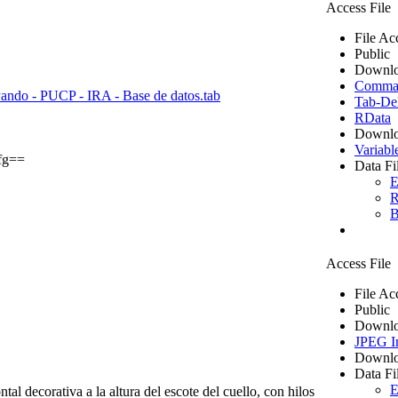
Access File
File Ac
Public
Downlo
Comma S
Pando - PUCP - IRA - Base de datos.tab
Tab-Del
RData
Downlo
Variabl
fg==
Data Fi
E
R
B
Access File
File Ac
Public
Downlo
JPEG I
Downlo
Data Fi
E
al decorativa a la altura del escote del cuello, con hilos