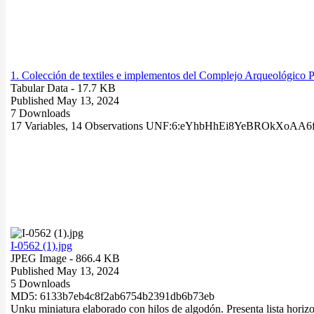
1. Colección de textiles e implementos del Complejo Arqueológico 
Tabular Data
- 17.7 KB
Published May 13, 2024
7 Downloads
17 Variables,
14 Observations
UNF:6:eYhbHhEi8YeBROkXoAA6
I-0562 (1).jpg
JPEG Image
- 866.4 KB
Published May 13, 2024
5 Downloads
MD5: 6133b7eb4c8f2ab6754b2391db6b73eb
Unku miniatura elaborado con hilos de algodón. Presenta lista horizont