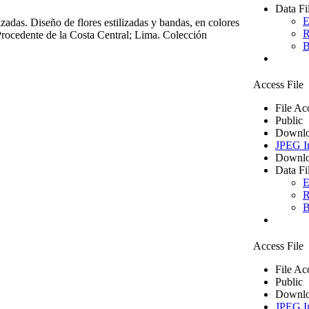
Data Fi
E
adas. Diseño de flores estilizadas y bandas, en colores
R
Procedente de la Costa Central; Lima. Colección
B
Access File
File Ac
Public
Downlo
JPEG I
Downlo
Data Fi
E
R
B
Access File
File Ac
Public
Downlo
JPEG I