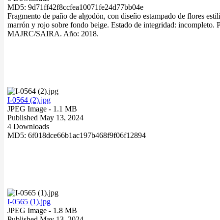
MD5: 9d71ff42f8ccfea10071fe24d77bb04e
Fragmento de paño de algodón, con diseño estampado de flores estiliz
marrón y rojo sobre fondo beige. Estado de integridad: incompleto. 
MAJRC/SAIRA. Año: 2018.
I-0564 (2).jpg
JPEG Image
- 1.1 MB
Published May 13, 2024
4 Downloads
MD5: 6f018dce66b1ac197b468f9f06f12894
I-0565 (1).jpg
JPEG Image
- 1.8 MB
Published May 13, 2024