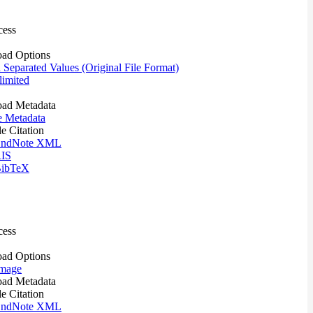
cess
ad Options
eparated Values (Original File Format)
imited
ad Metadata
e Metadata
le Citation
ndNote XML
IS
ibTeX
cess
ad Options
mage
ad Metadata
le Citation
ndNote XML