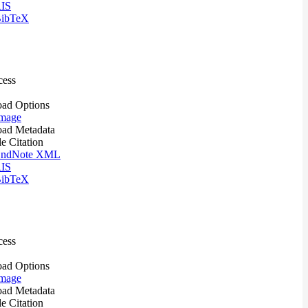
IS
ibTeX
cess
ad Options
mage
ad Metadata
le Citation
ndNote XML
IS
ibTeX
cess
ad Options
mage
ad Metadata
le Citation