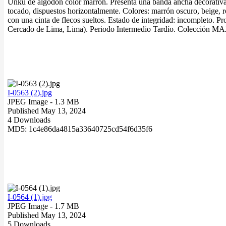
Unku de algodón color marrón. Presenta una banda ancha decorativa 
tocado, dispuestos horizontalmente. Colores: marrón oscuro, beige, ro
con una cinta de flecos sueltos. Estado de integridad: incompleto. Pr
Cercado de Lima, Lima). Periodo Intermedio Tardío. Colección 
I-0563 (2).jpg
JPEG Image
- 1.3 MB
Published May 13, 2024
4 Downloads
MD5: 1c4e86da4815a33640725cd54f6d35f6
I-0564 (1).jpg
JPEG Image
- 1.7 MB
Published May 13, 2024
5 Downloads