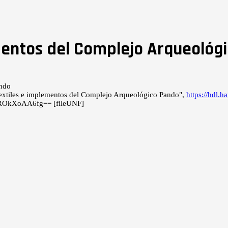
ementos del Complejo Arqueológ
extiles e implementos del Complejo Arqueológico Pando",
https://hdl
eBROkXoAA6fg== [fileUNF]