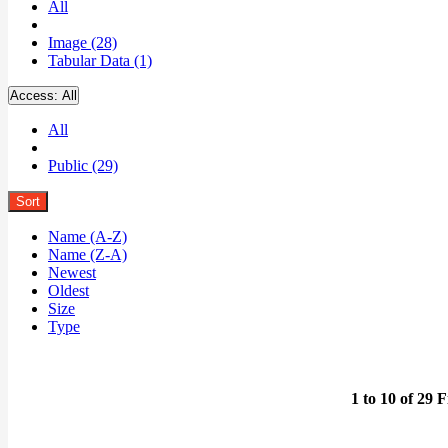
All
Image (28)
Tabular Data (1)
Access:
All
All
Public (29)
Sort
Name (A-Z)
Name (Z-A)
Newest
Oldest
Size
Type
1 to 10 of 29 F