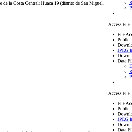
R
e de la Costa Central; Huaca 19 (distrito de San Miguel,
B
Access File
File Ac
Public
Downlo
JPEG I
Downlo
Data Fi
E
R
B
Access File
File Ac
Public
Downlo
JPEG I
Downlo
Data Fi