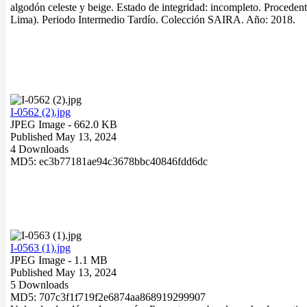
algodón celeste y beige. Estado de integridad: incompleto. Procedent
Lima). Periodo Intermedio Tardío. Colección SAIRA. Año: 2018.
I-0562 (2).jpg
JPEG Image
- 662.0 KB
Published May 13, 2024
4 Downloads
MD5: ec3b77181ae94c3678bbc40846fdd6dc
I-0563 (1).jpg
JPEG Image
- 1.1 MB
Published May 13, 2024
5 Downloads
MD5: 707c3f1f719f2e6874aa868919299907