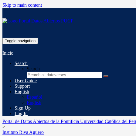
Skip to main content
Toggle navigation
Inicio
Search
Search
User Guide
Support
English
Español
English
Sign Up
Log In
Portal de Datos Abiertos de la Pontificia Universidad Católica del Per
>
Instituto Riva Agüero