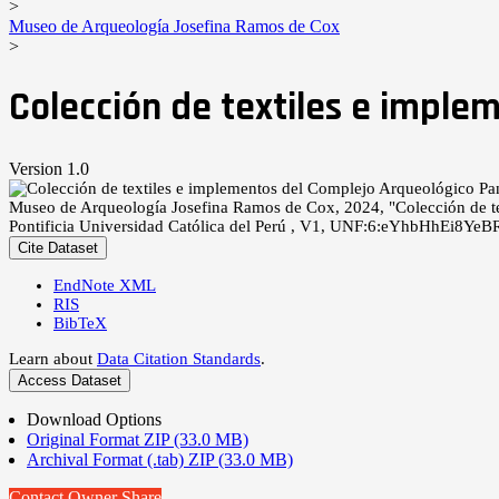
>
Museo de Arqueología Josefina Ramos de Cox
>
Colección de textiles e impl
Version 1.0
Museo de Arqueología Josefina Ramos de Cox, 2024, "Colección de t
Pontificia Universidad Católica del Perú , V1, UNF:6:eYhbHhEi8Y
Cite Dataset
EndNote XML
RIS
BibTeX
Learn about
Data Citation Standards
.
Access Dataset
Download Options
Original Format ZIP (33.0 MB)
Archival Format (.tab) ZIP (33.0 MB)
Contact Owner
Share