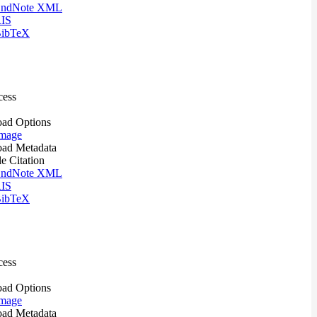
ndNote XML
IS
ibTeX
cess
ad Options
mage
ad Metadata
le Citation
ndNote XML
IS
ibTeX
cess
ad Options
mage
ad Metadata