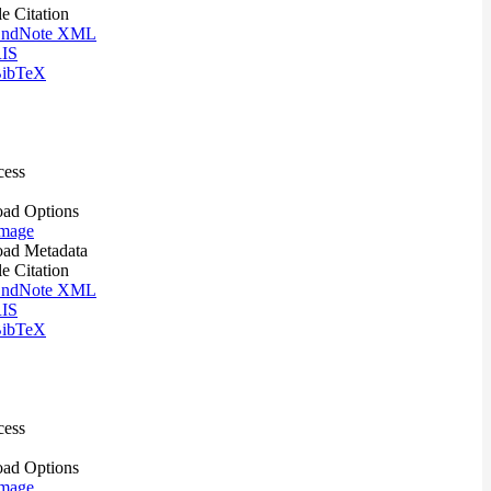
le Citation
ndNote XML
IS
ibTeX
cess
ad Options
mage
ad Metadata
le Citation
ndNote XML
IS
ibTeX
cess
ad Options
mage