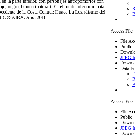
en la parte inferior, con personajes antropomorfos con
E
jo, negro, blanco (natural). En el borde inferior remata
R
ocedente de la Costa Central; Huaca La Luz (distrito del
B
MAJRC/SAIRA. Año: 2018.
Access File
File Ac
Public
Downlo
JPEG I
Downlo
Data Fi
E
R
B
Access File
File Ac
Public
Downlo
JPEG I
Downlo