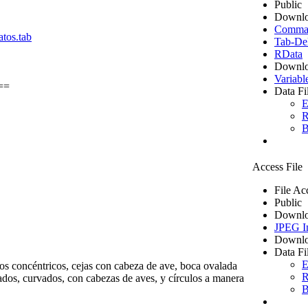
Public
Downlo
Comma S
tos.tab
Tab-Del
RData
Downlo
Variabl
==
Data Fi
E
R
B
Access File
File Ac
Public
Downlo
JPEG I
Downlo
Data Fi
E
los concéntricos, cejas con cabeza de ave, boca ovalada
R
dos, curvados, con cabezas de aves, y círculos a manera
B