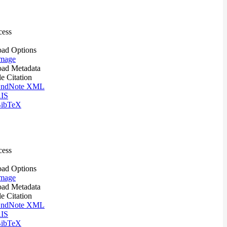
cess
ad Options
mage
ad Metadata
le Citation
ndNote XML
IS
ibTeX
cess
ad Options
mage
ad Metadata
le Citation
ndNote XML
IS
ibTeX