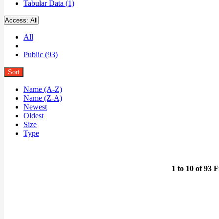
Tabular Data (1)
Access:
All
All
Public (93)
Sort
Name (A-Z)
Name (Z-A)
Newest
Oldest
Size
Type
1 to 10 of 93 F