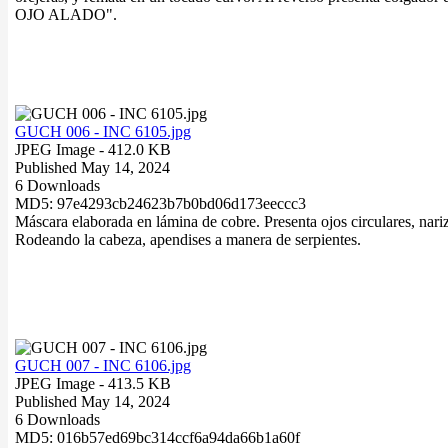
OJO ALADO".
GUCH 006 - INC 6105.jpg
JPEG Image
- 412.0 KB
Published May 14, 2024
6 Downloads
MD5: 97e4293cb24623b7b0bd06d173eeccc3
Máscara elaborada en lámina de cobre. Presenta ojos circulares, nari
Rodeando la cabeza, apendises a manera de serpientes.
GUCH 007 - INC 6106.jpg
JPEG Image
- 413.5 KB
Published May 14, 2024
6 Downloads
MD5: 016b57ed69bc314ccf6a94da66b1a60f