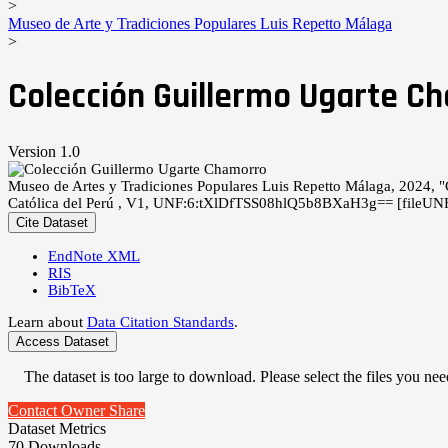
>
Museo de Arte y Tradiciones Populares Luis Repetto Málaga
>
Colección Guillermo Ugarte C
Version 1.0
Museo de Artes y Tradiciones Populares Luis Repetto Málaga, 2024,
Católica del Perú , V1, UNF:6:tXlDfTSS08hlQ5b8BXaH3g== [fileUN
Cite Dataset
EndNote XML
RIS
BibTeX
Learn about
Data Citation Standards
.
Access Dataset
The dataset is too large to download. Please select the files you need
Contact Owner
Share
Dataset Metrics
70 Downloads