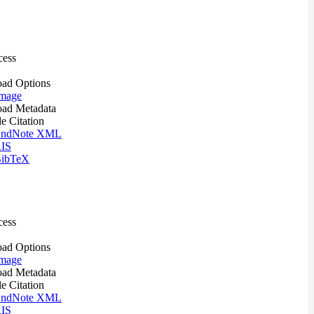
cess
ad Options
mage
ad Metadata
le Citation
ndNote XML
IS
ibTeX
cess
ad Options
mage
ad Metadata
le Citation
ndNote XML
IS