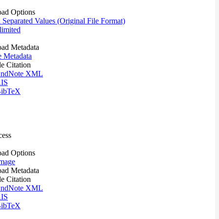
ad Options
eparated Values (Original File Format)
imited
ad Metadata
e Metadata
le Citation
ndNote XML
IS
ibTeX
cess
ad Options
mage
ad Metadata
le Citation
ndNote XML
IS
ibTeX