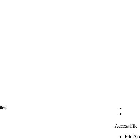
iles
Access File
File Ac