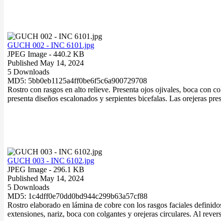
GUCH 002 - INC 6101.jpg
JPEG Image
- 440.2 KB
Published May 14, 2024
5 Downloads
MD5: 5bb0eb1125a4ff0be6f5c6a900729708
Rostro con rasgos en alto relieve. Presenta ojos ojivales, boca con co
presenta diseños escalonados y serpientes bicefalas. Las orejeras pre
GUCH 003 - INC 6102.jpg
JPEG Image
- 296.1 KB
Published May 14, 2024
5 Downloads
MD5: 1c4dff0e70dd0bd944c299b63a57cf88
Rostro elaborado en lámina de cobre con los rasgos faciales definidos
extensiones, nariz, boca con colgantes y orejeras circulares. Al rever