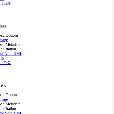
ibTeX
cess
ad Options
mage
ad Metadata
le Citation
ndNote XML
IS
ibTeX
cess
ad Options
mage
ad Metadata
le Citation
ndNote XML