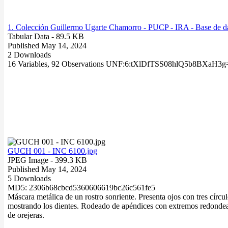
1. Colección Guillermo Ugarte Chamorro - PUCP - IRA - Base de da
Tabular Data
- 89.5 KB
Published May 14, 2024
2 Downloads
16 Variables,
92 Observations
UNF:6:tXlDfTSS08hlQ5b8BXaH3g
GUCH 001 - INC 6100.jpg
JPEG Image
- 399.3 KB
Published May 14, 2024
5 Downloads
MD5: 2306b68cbcd5360606619bc26c561fe5
Máscara metálica de un rostro sonriente. Presenta ojos con tres círcu
mostrando los dientes. Rodeado de apéndices con extremos redondea
de orejeras.