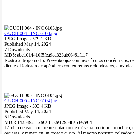
GUCH 004 - INC 6103.jpg
JPEG Image
- 579.1 KB
Published May 14, 2024
7 Downloads
MD5: abe1014410f5fea9aa823ab0f461f117
Rostro antropomorfo. Presenta ojos con tres círculos concéntricos, 
dientes. Rodeado de apéndices con extremos redondeados, curvados, 
GUCH 005 - INC 6104.jpg
JPEG Image
- 393.4 KB
Published May 14, 2024
5 Downloads
MD5: 1425492112b6a8152e129548a51e7e04
Lámina delgada con representacion de máscara mortuoria mochica, con
orejeras, y remata en un tocado curvo. Al reverso presenta colgador 