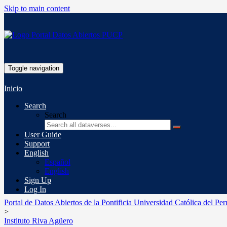
Skip to main content
Toggle navigation
Inicio
Search
Search
User Guide
Support
English
Español
English
Sign Up
Log In
Portal de Datos Abiertos de la Pontificia Universidad Católica del Per
>
Instituto Riva Agüero