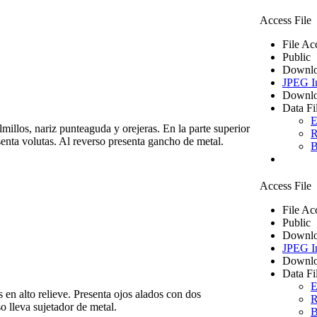
Access File
File Ac
Public
Downlo
JPEG I
Downlo
Data Fi
E
lmillos, nariz punteaguda y orejeras. En la parte superior
R
senta volutas. Al reverso presenta gancho de metal.
B
Access File
File Ac
Public
Downlo
JPEG I
Downlo
Data Fi
E
 en alto relieve. Presenta ojos alados con dos
R
so lleva sujetador de metal.
B