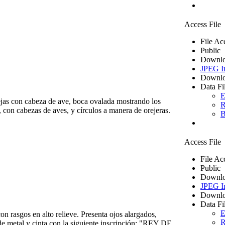
Access File
File Ac
Public
Downlo
JPEG I
Downlo
Data Fi
E
cejas con cabeza de ave, boca ovalada mostrando los
R
con cabezas de aves, y círculos a manera de orejeras.
B
Access File
File Ac
Public
Downlo
JPEG I
Downlo
Data Fi
E
 rasgos en alto relieve. Presenta ojos alargados,
R
de metal y cinta con la siguiente inscripción: "REY DE