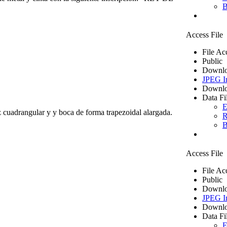
B
Access File
File Ac
Public
Downlo
JPEG I
Downlo
Data Fi
E
z cuadrangular y y boca de forma trapezoidal alargada.
R
B
Access File
File Ac
Public
Downlo
JPEG I
Downlo
Data Fi
E