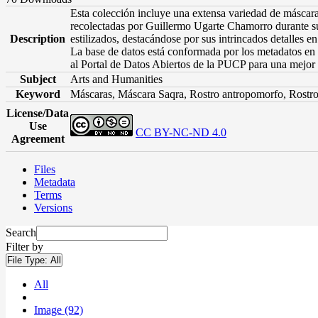
Esta colección incluye una extensa variedad de máscaras
recolectadas por Guillermo Ugarte Chamorro durante su
Description
estilizados, destacándose por sus intrincados detalles 
La base de datos está conformada por los metadatos en 
al Portal de Datos Abiertos de la PUCP para una mejor 
Subject
Arts and Humanities
Keyword
Máscaras, Máscara Saqra, Rostro antropomorfo, Rostro 
License/Data
Use
CC BY-NC-ND 4.0
Agreement
Files
Metadata
Terms
Versions
Search
Filter by
File Type:
All
All
Image (92)