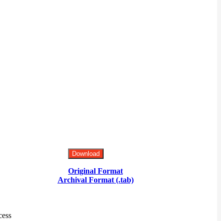
Download
Original Format
Archival Format (.tab)
cess