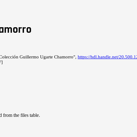
hamorro
 "Colección Guillermo Ugarte Chamorro",
https://hdl.handle.net/20.50
F]
 from the files table.