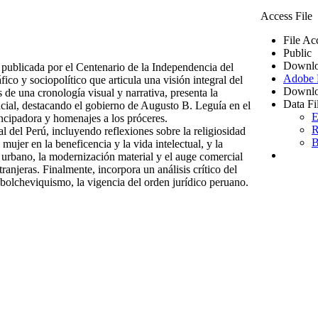
Access File
File Ac
Public
Downlo
publicada por el Centenario de la Independencia del
Adobe
ico y sociopolítico que articula una visión integral del
Downlo
 de una cronología visual y narrativa, presenta la
Data Fi
encial, destacando el gobierno de Augusto B. Leguía en el
E
ancipadora y homenajes a los próceres.
R
l del Perú, incluyendo reflexiones sobre la religiosidad
B
 mujer en la beneficencia y la vida intelectual, y la
o urbano, la modernización material y el auge comercial
anjeras. Finalmente, incorpora un análisis crítico del
bolcheviquismo, la vigencia del orden jurídico peruano.