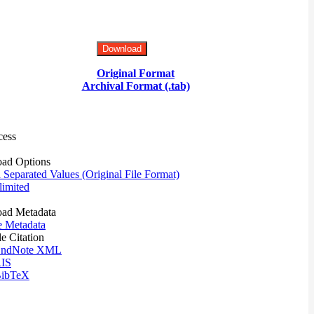
Download
Original Format
Archival Format (.tab)
cess
ad Options
eparated Values (Original File Format)
imited
ad Metadata
e Metadata
le Citation
ndNote XML
IS
ibTeX