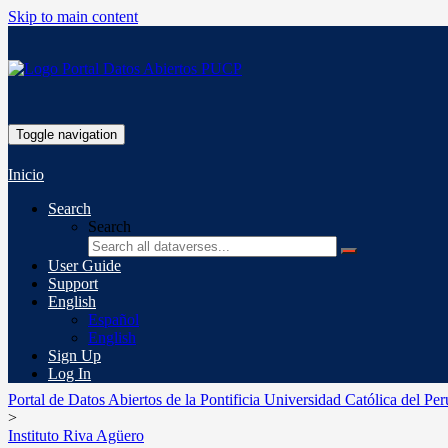
Skip to main content
Toggle navigation
Inicio
Search
Search
User Guide
Support
English
Español
English
Sign Up
Log In
Portal de Datos Abiertos de la Pontificia Universidad Católica del Per
>
Instituto Riva Agüero