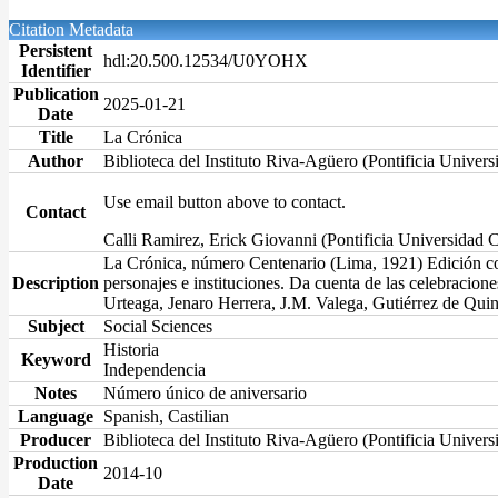
Citation Metadata
Persistent
hdl:20.500.12534/U0YOHX
Identifier
Publication
2025-01-21
Date
Title
La Crónica
Author
Biblioteca del Instituto Riva-Agüero (Pontificia Univers
Use email button above to contact.
Contact
Calli Ramirez, Erick Giovanni (Pontificia Universidad C
La Crónica, número Centenario (Lima, 1921) Edición conm
Description
personajes e instituciones. Da cuenta de las celebracion
Urteaga, Jenaro Herrera, J.M. Valega, Gutiérrez de Qui
Subject
Social Sciences
Historia
Keyword
Independencia
Notes
Número único de aniversario
Language
Spanish, Castilian
Producer
Biblioteca del Instituto Riva-Agüero (Pontificia Univers
Production
2014-10
Date