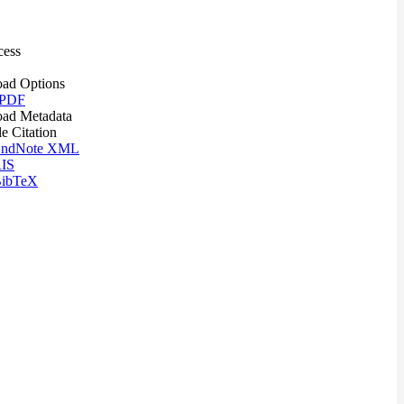
cess
ad Options
 PDF
ad Metadata
le Citation
ndNote XML
IS
ibTeX