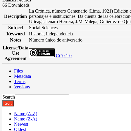
66 Downloads
La Crónica, número Centenario (Lima, 1921) Edición con
Description
personajes e instituciones. Da cuenta de las celebracio
Urteaga, Jenaro Herrera, J.M. Valega, Gutiérrez de Qu
Subject
Social Sciences
Keyword
Historia, Independencia
Notes
Número único de aniversario
License/Data
Use
CC0 1.0
Agreement
Files
Metadata
Terms
Versions
Search
Sort
Name (A-Z)
Name (Z-A)
Newest
Oldest