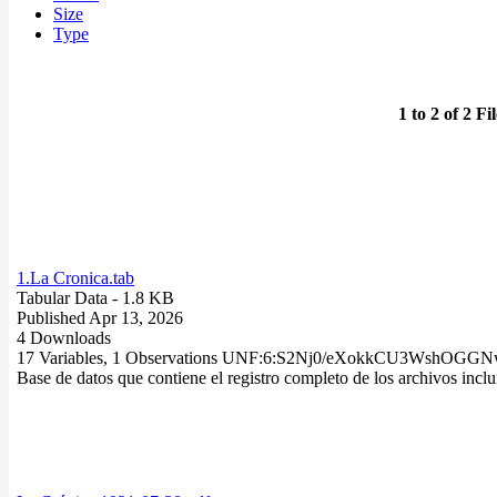
Size
Type
1 to 2 of 2 Fil
1.La Cronica.tab
Tabular Data
- 1.8 KB
Published Apr 13, 2026
4 Downloads
17 Variables,
1 Observations
UNF:6:S2Nj0/eXokkCU3WshOGGN
Base de datos que contiene el registro completo de los archivos inclu