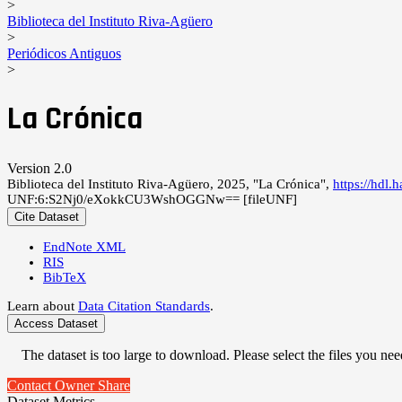
>
Biblioteca del Instituto Riva-Agüero
>
Periódicos Antiguos
>
La Crónica
Version 2.0
Biblioteca del Instituto Riva-Agüero, 2025, "La Crónica",
https://hdl
UNF:6:S2Nj0/eXokkCU3WshOGGNw== [fileUNF]
Cite Dataset
EndNote XML
RIS
BibTeX
Learn about
Data Citation Standards
.
Access Dataset
The dataset is too large to download. Please select the files you need
Contact Owner
Share
Dataset Metrics