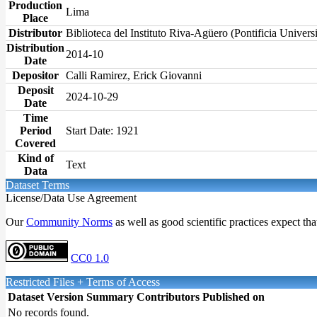
Production
Lima
Place
Distributor
Biblioteca del Instituto Riva-Agüero (Pontificia Univers
Distribution
2014-10
Date
Depositor
Calli Ramirez, Erick Giovanni
Deposit
2024-10-29
Date
Time
Period
Start Date: 1921
Covered
Kind of
Text
Data
Dataset Terms
License/Data Use Agreement
Our
Community Norms
as well as good scientific practices expect tha
CC0 1.0
Restricted Files + Terms of Access
Dataset Version
Summary
Contributors
Published on
No records found.