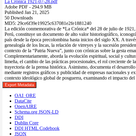
La Crónica 1921-07-28.pdf
Adobe PDF
- 294.9 MB
Published Jan 21, 2025
50 Downloads
MD5: 29ce6f39e19925c637081e2fe1881240
La edición conmemorativa de *La Crónica* del 28 de julio de 1921, 
Perú, constituye un documento de alto valor historiográfico, iconográf
país desde la época precolombina hasta inicios del siglo XX. A través
genealogía de los Incas, la relación de virreyes y la sucesión presid
contexto de la “Patria Nueva”, junto con crónicas sobre la gesta em
Complementariamente, aborda la evolución espiritual, social y cultura
limeña, el cambio de las prácticas procesionales, el rol creciente de la
trayectoria de la prensa histórica. Asimismo, documenta el desarroll
mediante registros gráficos y publicidad de empresas nacionales y extr
contexto ideológico global de posguerra, examinando el impacto del 
Export Metadata
OAI_ORE
DataCite
OpenAIRE
Schema.org JSON-LD
DDI
Dublin Core
DDI HTML Codebook
JSON