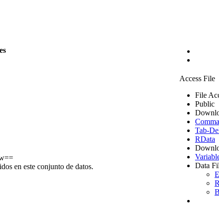
es
Access File
File Ac
Public
Downlo
Comma S
Tab-Del
RData
Downlo
Variabl
w==
Data Fi
idos en este conjunto de datos.
E
R
B