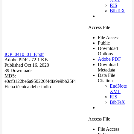
RIS
BibTeX
Access File
File Access
Public
Download
Options
IOP_0410_01_F.pdf
Adobe PDF
Adobe PDF
- 72.1 KB
Download
Published Oct 16, 2020
Metadata
39 Downloads
Data File
MD5:
Citation
e0cf3122be6a950226f4dfa9e9bb25f4
EndNote
Ficha técnica del estudio
XML
RIS
BibTeX
Access File
File Access