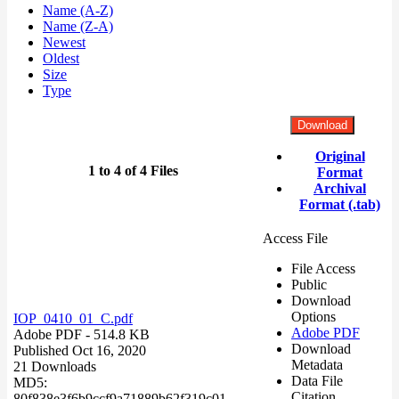
Name (A-Z)
Name (Z-A)
Newest
Oldest
Size
Type
Download
Original
1 to 4 of 4 Files
Format
Archival
Format (.tab)
Access File
File Access
Public
Download
Options
IOP_0410_01_C.pdf
Adobe PDF
Adobe PDF
- 514.8 KB
Download
Published Oct 16, 2020
Metadata
21 Downloads
Data File
MD5:
Citation
80f838e3f6b9ccf9a71889b62f319c01