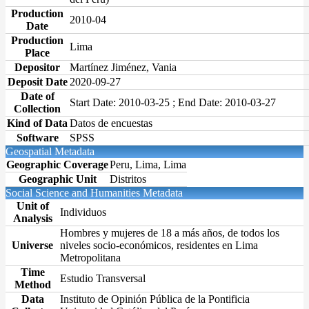
Production
2010-04
Date
Production
Lima
Place
Depositor
Martínez Jiménez, Vania
Deposit Date
2020-09-27
Date of
Start Date: 2010-03-25 ; End Date: 2010-03-27
Collection
Kind of Data
Datos de encuestas
Software
SPSS
Geospatial Metadata
Geographic Coverage
Peru, Lima, Lima
Geographic Unit
Distritos
Social Science and Humanities Metadata
Unit of
Individuos
Analysis
Hombres y mujeres de 18 a más años, de todos los
Universe
niveles socio-económicos, residentes en Lima
Metropolitana
Time
Estudio Transversal
Method
Data
Instituto de Opinión Pública de la Pontificia