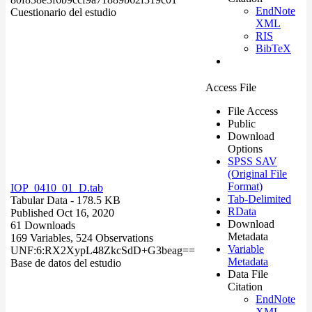
EndNote
Cuestionario del estudio
XML
RIS
BibTeX
Access File
File Access
Public
Download
Options
SPSS SAV
(Original File
Format)
IOP_0410_01_D.tab
Tab-Delimited
Tabular Data
- 178.5 KB
RData
Published Oct 16, 2020
Download
61 Downloads
Metadata
169 Variables,
524 Observations
Variable
UNF:6:RX2XypL48ZkcSdD+G3beag==
Metadata
Base de datos del estudio
Data File
Citation
EndNote
XML