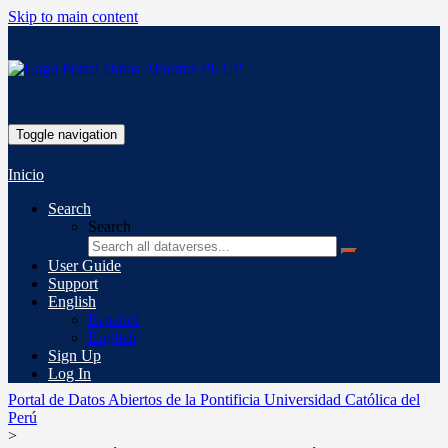
Skip to main content
Toggle navigation
Inicio
Search
Search
User Guide
Support
English
Español
English
Sign Up
Log In
Portal de Datos Abiertos de la Pontificia Universidad Católica del
Perú
>