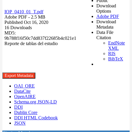
Public
Download
Options
IOP_0410_01_T.pdf
Adobe PDF
Adobe PDF
- 2.5 MB
Download
Published Oct 16, 2020
Metadata
16 Downloads
Data File
MD5:
Citation
9b788f16f50c7dd837f22685b4c021e1
EndNote
Reporte de tablas del estudio
XML
RIS
BibTeX
Export Metadata
OAI_ORE
DataCite
OpenAIRE
Schema.org JSON-LD
DDI
Dublin Core
DDI HTML Codebook
JSON