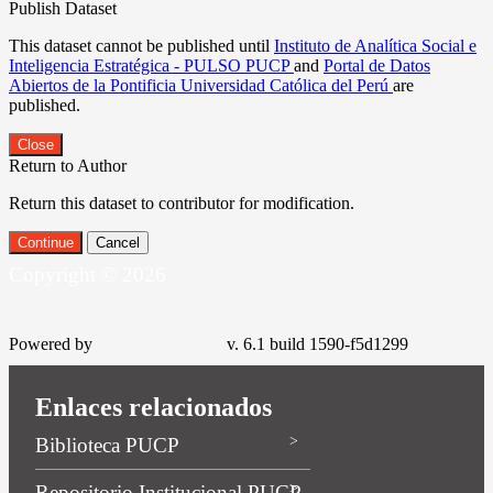
Publish Dataset
This dataset cannot be published until
Instituto de Analítica Social e
Inteligencia Estratégica - PULSO PUCP
and
Portal de Datos
Abiertos de la Pontificia Universidad Católica del Perú
are
published.
Close
Return to Author
Return this dataset to contributor for modification.
Continue
Cancel
Copyright © 2026
Powered by
v. 6.1 build 1590-f5d1299
Enlaces relacionados
Biblioteca PUCP
Repositorio Institucional PUCP