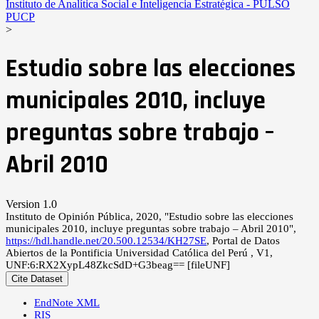
Instituto de Analítica Social e Inteligencia Estratégica - PULSO
PUCP
>
Estudio sobre las elecciones
municipales 2010, incluye
preguntas sobre trabajo –
Abril 2010
Version 1.0
Instituto de Opinión Pública, 2020, "Estudio sobre las elecciones
municipales 2010, incluye preguntas sobre trabajo – Abril 2010",
https://hdl.handle.net/20.500.12534/KH27SE
, Portal de Datos
Abiertos de la Pontificia Universidad Católica del Perú , V1,
UNF:6:RX2XypL48ZkcSdD+G3beag== [fileUNF]
Cite Dataset
EndNote XML
RIS