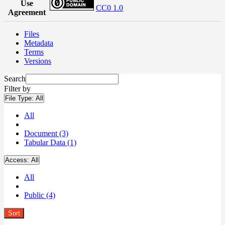
Use
CC0 1.0
Agreement
Files
Metadata
Terms
Versions
Search
Filter by
File Type:
All
All
Document (3)
Tabular Data (1)
Access:
All
All
Public (4)
Sort