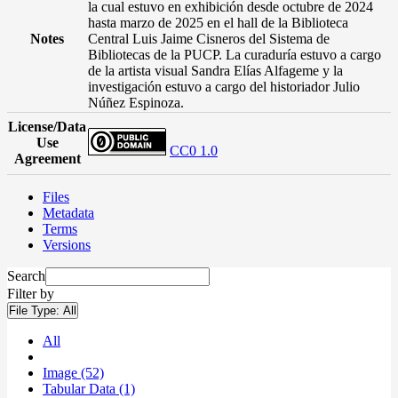
la cual estuvo en exhibición desde octubre de 2024
hasta marzo de 2025 en el hall de la Biblioteca
Notes
Central Luis Jaime Cisneros del Sistema de
Bibliotecas de la PUCP. La curaduría estuvo a cargo
de la artista visual Sandra Elías Alfageme y la
investigación estuvo a cargo del historiador Julio
Núñez Espinoza.
License/Data
Use
CC0 1.0
Agreement
Files
Metadata
Terms
Versions
Search
Filter by
File Type:
All
All
Image (52)
Tabular Data (1)