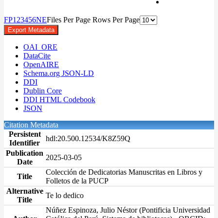
F
P
1
2
3
4
5
6
N
E
Files Per Page
Rows Per Page
Export Metadata
OAI_ORE
DataCite
OpenAIRE
Schema.org JSON-LD
DDI
Dublin Core
DDI HTML Codebook
JSON
Citation Metadata
Persistent
hdl:20.500.12534/K8Z59Q
Identifier
Publication
2025-03-05
Date
Colección de Dedicatorias Manuscritas en Libros y
Title
Folletos de la PUCP
Alternative
Te lo dedico
Title
Núñez Espinoza, Julio Néstor (Pontificia Universidad