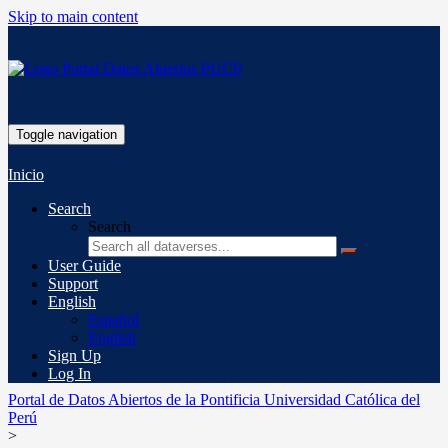
Skip to main content
Toggle navigation
Inicio
Search
Search
User Guide
Support
English
Español
English
Sign Up
Log In
Portal de Datos Abiertos de la Pontificia Universidad Católica del
Perú
>