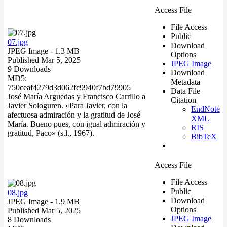
Access File
File Access
Public
07.jpg
Download
JPEG Image
- 1.3 MB
Options
Published Mar 5, 2025
JPEG Image
9 Downloads
Download
MD5:
Metadata
750ceaf4279d3d062fc9940f7bd79905
Data File
José María Arguedas y Francisco Carrillo a
Citation
Javier Sologuren. «Para Javier, con la
EndNote
afectuosa admiración y la gratitud de José
XML
María. Bueno pues, con igual admiración y
RIS
gratitud, Paco» (s.l., 1967).
BibTeX
Access File
File Access
Public
08.jpg
Download
JPEG Image
- 1.9 MB
Options
Published Mar 5, 2025
JPEG Image
8 Downloads