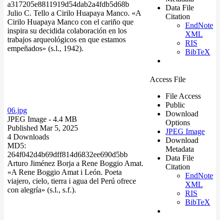
a317205e8811919d54dab2a4fdb5d68b
Data File
Julio C. Tello a Cirilo Huapaya Manco. «A
Citation
Cirilo Huapaya Manco con el cariño que
EndNote
inspira su decidida colaboración en los
XML
trabajos arqueológicos en que estamos
RIS
empeñados» (s.l., 1942).
BibTeX
Access File
File Access
Public
06.jpg
Download
JPEG Image
- 4.4 MB
Options
Published Mar 5, 2025
JPEG Image
4 Downloads
Download
MD5:
Metadata
264f042d4b69dff814d6832ee690d5bb
Data File
Arturo Jiménez Borja a Rene Boggio Amat.
Citation
«A Rene Boggio Amat i León. Poeta
EndNote
viajero, cielo, tierra i agua del Perú ofrece
XML
con alegría» (s.l., s.f.).
RIS
BibTeX