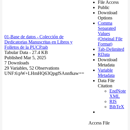
File Access
Public
Download
Options
Comma
Separated
Values
01-Base de datos - Colección de
(Original File
Dedicatorias Manuscritas en Libros y
Format)
Folletos de la PUCP.tab
Tab-Delimited
Tabular Data
- 27.4 KB
RData
Published Mar 5, 2025
Download
7 Downloads
Metadata
29 Variables,
52 Observations
Variable
UNF:6:pW+LHmHQ63QpgfSAnnfkaw==
Metadata
Data File
Citation
EndNote
XML
RIS
BibTeX
Access File