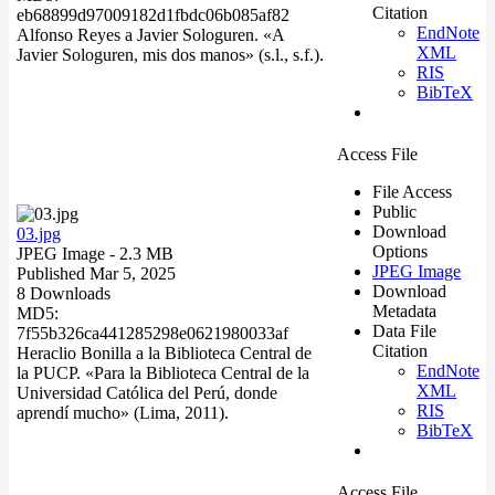
Citation
eb68899d97009182d1fbdc06b085af82
EndNote
Alfonso Reyes a Javier Sologuren. «A
XML
Javier Sologuren, mis dos manos» (s.l., s.f.).
RIS
BibTeX
Access File
File Access
Public
Download
03.jpg
Options
JPEG Image
- 2.3 MB
JPEG Image
Published Mar 5, 2025
Download
8 Downloads
Metadata
MD5:
Data File
7f55b326ca441285298e0621980033af
Citation
Heraclio Bonilla a la Biblioteca Central de
EndNote
la PUCP. «Para la Biblioteca Central de la
XML
Universidad Católica del Perú, donde
RIS
aprendí mucho» (Lima, 2011).
BibTeX
Access File