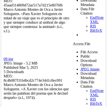
Download
MD5:
Metadata
45aad314809d72ae517a7d215e8076fb
Data File
Marco Antonio Montes de Oca a Javier
Citation
Sologuren. «Para Xavier Sologuren en
EndNote
mitad de un viaje que es el principio de otro
XML
y que siempre conduce al umbral de algo
RIS
que siempre comienza: la amistad» (s.l.,
BibTeX
s.f.).
Access File
File Access
Public
09.jpg
Download
JPEG Image
- 3.2 MB
Options
Published Mar 5, 2025
JPEG Image
5 Downloads
Download
MD5:
Metadata
8c4b087f31b4bcd2c774e3441c8ec091
Data File
Marco Antonio Montes de Oca a Javier
Citation
Sologuren. «A Xavier con los silencios que
EndNote
serán las palabras del poema que le declaré
XML
después» (s.l., 1974).
RIS
BibTeX