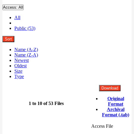
Access:
All
All
Public (53)
Sort
Name (A-Z)
Name (Z-A)
Newest
Oldest
Size
Type
Download
Original
1 to 10 of 53 Files
Format
Archival
Format (.tab)
Access File