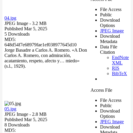
File Access
Public
04.jpg
Download
JPEG Image
- 3.2 MB
Options
Published Mar 5, 2025
JPEG Image
5 Downloads
Download
MD5:
Metadata
648d54f7e68979fae1ef038977645d10
Data File
Jorge Basadre a Carlos A. Romero. «A Don
Citation
Carlos A. Romero, con admiración,
EndNote
acatamiento, respeto, afecto y… miedo»
XML
(s.l., 1929).
RIS
BibTeX
Access File
File Access
Public
05.jpg
Download
JPEG Image
- 2.8 MB
Options
Published Mar 5, 2025
JPEG Image
8 Downloads
Download
MD5:
Metadata