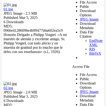
File Access
Public
01.jpg
Download
JPEG Image
- 2.5 MB
Options
Published Mar 5, 2025
JPEG Image
6 Downloads
Download
MD5:
Metadata
096be4128609be4b99477d4a602ea5c9
Data File
Honorio Delgado a Philipp Voigtel. «A mi
Citation
maestro de alemán y excelente amigo, Sr.
EndNote
Philipp Voigtel, con todo afecto y en
XML
muestra de gratitud por lo mucho que le
RIS
debo con sus enseñanzas» (s.l., 1926).
BibTeX
Access File
File Access
Public
Download
Options
02.jpg
JPEG Image
JPEG Image
- 2.0 MB
Download
Published Mar 5, 2025
Metadata
6 Downloads
Data File
MD5: