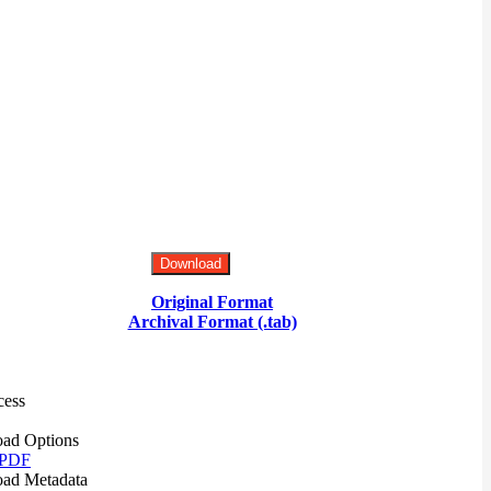
Download
Original Format
Archival Format (.tab)
cess
ad Options
 PDF
ad Metadata