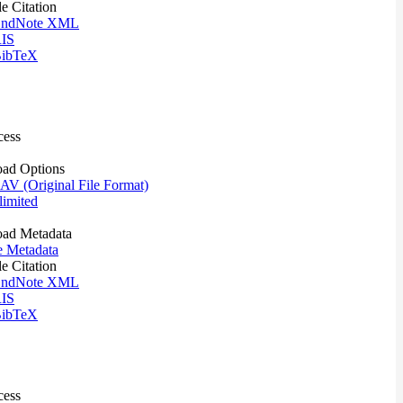
le Citation
ndNote XML
IS
ibTeX
cess
ad Options
V (Original File Format)
imited
ad Metadata
e Metadata
le Citation
ndNote XML
IS
ibTeX
cess