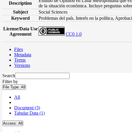
Estudio de Opinión en Lima Metropolitana que explo
Description
de la situación económica. Incluye preguntas sobr
Subject
Social Sciences
Keyword
Problemas del país, Interés en la política, Aprob
License/Data Use
Agreement
CC0 1.0
Files
Metadata
Terms
Versions
Search
Filter by
File Type:
All
All
Document (3)
Tabular Data (1)
Access:
All