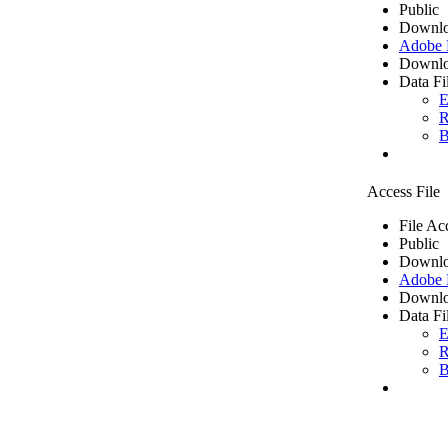
Public
Downlo
Adobe
Downlo
Data Fi
E
R
B
Access File
File Ac
Public
Downlo
Adobe
Downlo
Data Fi
E
R
B