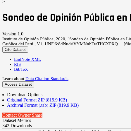
>
Sondeo de Opinión Pública en
Version 1.0
Instituto de Opinión Pública, 2020, "Sondeo de Opinión Pública en 
Católica del Perú , V1, UNF:6:8dNudriVYMNnhTwTHCXPXQ== [fil
Cite Dataset
EndNote XML
RIS
BibTeX
Learn about
Data Citation Standards
.
Access Dataset
Download Options
Original Format ZIP (815.9 KB)
Archival Format (.tab) ZIP (819.9 KB)
Contact Owner
Share
Dataset Metrics
342 Downloads