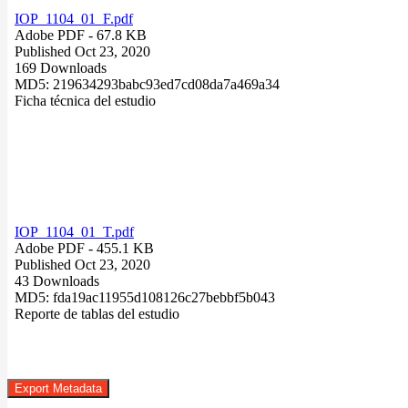
IOP_1104_01_F.pdf
Adobe PDF
- 67.8 KB
Published Oct 23, 2020
169 Downloads
MD5: 219634293babc93ed7cd08da7a469a34
Ficha técnica del estudio
IOP_1104_01_T.pdf
Adobe PDF
- 455.1 KB
Published Oct 23, 2020
43 Downloads
MD5: fda19ac11955d108126c27bebbf5b043
Reporte de tablas del estudio
Export Metadata