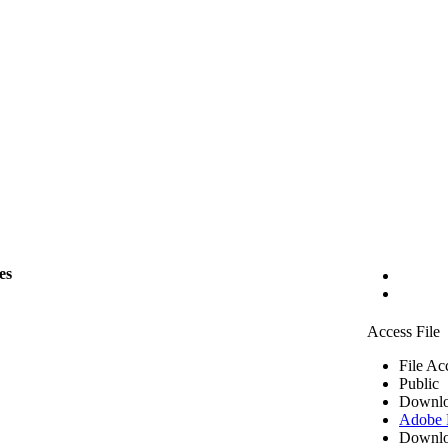
les
Access File
File Ac
Public
Downlo
Adobe
Downlo