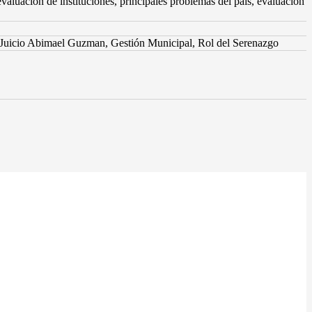
valuación de instituciones, principales problemas del país, evaluación
ia, Juicio Abimael Guzman, Gestión Municipal, Rol del Serenazgo