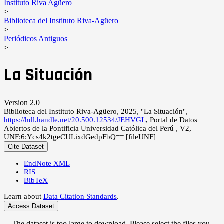
Instituto Riva Agüero
>
Biblioteca del Instituto Riva-Agüero
>
Periódicos Antiguos
>
La Situación
Version 2.0
Biblioteca del Instituto Riva-Agüero, 2025, "La Situación",
https://hdl.handle.net/20.500.12534/JEHVGL
, Portal de Datos
Abiertos de la Pontificia Universidad Católica del Perú , V2,
UNF:6:Ycs4k2tgeCULixdGedpFbQ== [fileUNF]
Cite Dataset
EndNote XML
RIS
BibTeX
Learn about
Data Citation Standards
.
Access Dataset
The dataset is too large to download. Please select the files you