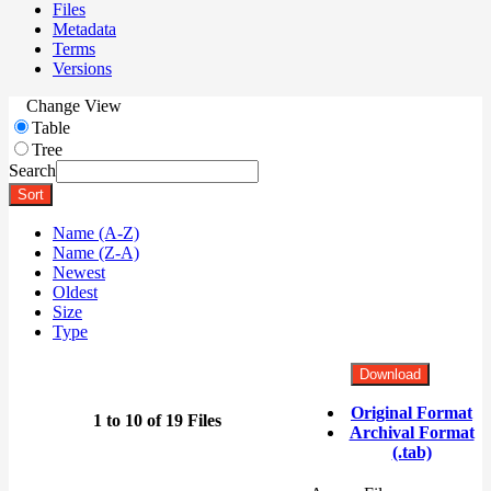
Files
Metadata
Terms
Versions
Change View
Table
Tree
Search
Sort
Name (A-Z)
Name (Z-A)
Newest
Oldest
Size
Type
Download
Original Format
1 to 10 of 19 Files
Archival Format
(.tab)