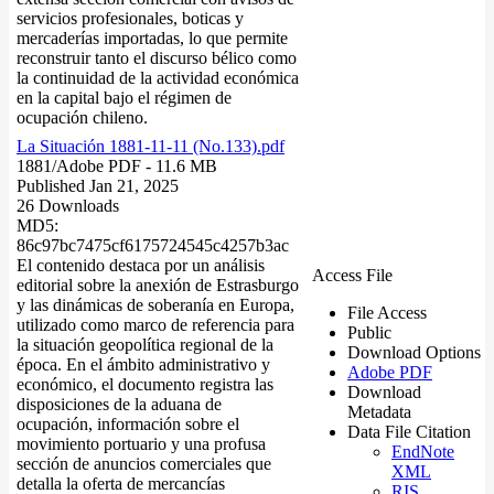
servicios profesionales, boticas y
mercaderías importadas, lo que permite
reconstruir tanto el discurso bélico como
la continuidad de la actividad económica
en la capital bajo el régimen de
ocupación chileno.
La Situación 1881-11-11 (No.133).pdf
1881/
Adobe PDF
- 11.6 MB
Published Jan 21, 2025
26 Downloads
MD5:
86c97bc7475cf6175724545c4257b3ac
El contenido destaca por un análisis
Access File
editorial sobre la anexión de Estrasburgo
y las dinámicas de soberanía en Europa,
File Access
utilizado como marco de referencia para
Public
la situación geopolítica regional de la
Download Options
época. En el ámbito administrativo y
Adobe PDF
económico, el documento registra las
Download
disposiciones de la aduana de
Metadata
ocupación, información sobre el
Data File Citation
movimiento portuario y una profusa
EndNote
sección de anuncios comerciales que
XML
detalla la oferta de mercancías
RIS