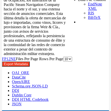
de ocupación, los itinerarios de la
EndNote
Pacific Steam Navigation Company
XML
hacia el norte y el sur, y una extensa
RIS
sección de anuncios comerciales. Esta
BibTeX
última detalla la oferta de mercancías de
lujo e importadas, como vinos, licores y
provisiones de la firma Weir & Cía.,
junto con avisos de servicios
profesionales, reflejando la persistencia
de una estructura de consumo de élite y
la continuidad de las redes de comercio
exterior a pesar del contexto de
administración militar extranjera.
F
P
1
2
N
E
Files Per Page
Rows Per Page
Export Metadata
OAI_ORE
DataCite
OpenAIRE
Schema.org JSON-LD
DDI
Dublin Core
DDI HTML Codebook
JSON