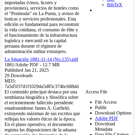
importadas (vinos, licores y
BibTeX
provisiones), servicios de hoteles como
el "Península" en La Punta, y avisos de
boticas y servicios profesionales. Esta
edición es fundamental para reconstruir
la vida cotidiana, el consumo de élite y
el funcionamiento de la infraestructura
logística y mercantil en la capital
peruana durante el régimen de
administración militar extranjero.
La Situación 1881-11-14 (No.135).pdf
1881/
Adobe PDF
- 12.7 MB
Published Jan 21, 2025
29 Downloads
MD5:
7a5d5f37d1f1029da5d85c374bc688dd
El contenido principal destaca por una
Access File
semblanza biográfica y filosófica sobre
File Access
el recientemente fallecido presidente
Public
estadounidense James A. Garfield,
Download Options
extrayendo máximas de sus escritos que
Adobe PDF
reflejan los valores éticos de la época.
Download
En el plano operativo, el documento
Metadata
registra las disposiciones de la aduana
Data File Citation