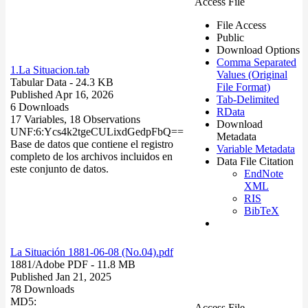
Access File
File Access
Public
Download Options
Comma Separated
1.La Situacion.tab
Values (Original
Tabular Data
- 24.3 KB
File Format)
Published Apr 16, 2026
Tab-Delimited
6 Downloads
RData
17 Variables,
18 Observations
Download
UNF:6:Ycs4k2tgeCULixdGedpFbQ==
Metadata
Base de datos que contiene el registro
Variable Metadata
completo de los archivos incluidos en
Data File Citation
este conjunto de datos.
EndNote
XML
RIS
BibTeX
La Situación 1881-06-08 (No.04).pdf
1881/
Adobe PDF
- 11.8 MB
Published Jan 21, 2025
78 Downloads
MD5:
Access File