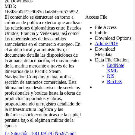
20 Downloads
MD5:
168f8ca0d72c9085cdad8b0c5f575852
El contenido se estructura en torno a
Access File
crónicas de política exterior que analizan
File Access
las relaciones diplomáticas entre Estados
Public
Unidos, Francia y Venezuela, así como
Download Options
las repercusiones de los cambios
Adobe PDF
arancelarios en el comercio europeo. En
Download
el ámbito local y administrativo, el
Metadata
documento detalla las disposiciones de
Data File Citation
la aduana de ocupación, el movimiento
EndNote
de la marina mercante a través de los
XML
itinerarios de la Pacific Steam
RIS
Navigation Company y una profusa
BibTeX
sección de anuncios comerciales. Esta
última incluye desde avisos de servicios
profesionales y boticas hasta la oferta de
productos importados y libros,
proporcionando un registro detallado de
la infraestructura logística y las
dinámicas socioeconómicas de la capital
peruana bajo el régimen militar de la
época.
La Situación 1881-09-29 (No.97).pdf