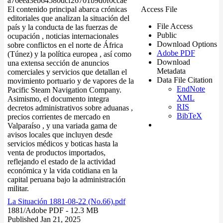
a76eea3eb64580dcf26701b9d0f0ccae
El contenido principal abarca crónicas
Access File
editoriales que analizan la situación del
File Access
país y la conducta de las fuerzas de
Public
ocupación , noticias internacionales
Download Options
sobre conflictos en el norte de África
Adobe PDF
(Túnez) y la política europea , así como
Download
una extensa sección de anuncios
Metadata
comerciales y servicios que detallan el
Data File Citation
movimiento portuario y de vapores de la
EndNote
Pacific Steam Navigation Company.
XML
Asimismo, el documento integra
RIS
decretos administrativos sobre aduanas ,
BibTeX
precios corrientes de mercado en
Valparaíso , y una variada gama de
avisos locales que incluyen desde
servicios médicos y boticas hasta la
venta de productos importados,
reflejando el estado de la actividad
económica y la vida cotidiana en la
capital peruana bajo la administración
militar.
La Situación 1881-08-22 (No.66).pdf
1881/
Adobe PDF
- 12.3 MB
Published Jan 21, 2025