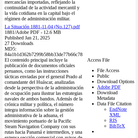
mercancías importadas, reflejando la
continuidad de la actividad mercantil y
la vida cotidiana en la capital bajo el
régimen de administración militar.
La Situación 1881-11-04 (No.127).pdf
1881/
Adobe PDF
- 12.6 MB
Published Jan 21, 2025
27 Downloads
MD5:
84a1b1d362b7299b58bb33de77b66c78
El contenido principal incluye la
Access File
publicación de documentos oficiales
File Access
peruanos, como las instrucciones
Public
tácticas enviadas por el general Prado al
Download Options
comandante del Huáscar, analizadas
Adobe PDF
desde la perspectiva de la administración
Download
de ocupación para ilustrar las estrategias
Metadata
navales de ambos bandos. Además de la
Data File Citation
crónica militar y política, el número
EndNote
integra información sobre la gestión
XML
administrativa de la aduana, el
RIS
movimiento portuario de la Pacific
BibTeX
Steam Navigation Company con sus
rutas hacia Panamá e intermedios, y una
extensa sección comercial con avisos de