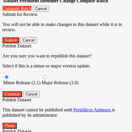
Dataset
Persistent Identifier
Change Compute Batch
Compute Batch
Cancel
Submit for Review
You will not be able to make changes to this dataset while it is in
review.
Submit
Cancel
Publish Dataset
Are you sure you want to republish this dataset?
Select if this is a minor or major version update.
Minor Release (2.1)
Major Release (3.0)
Continue
Cancel
Publish Dataset
This dataset cannot be published until
Periódicos Antiguos
is
published by its administrator.
Close
Publish Dataset