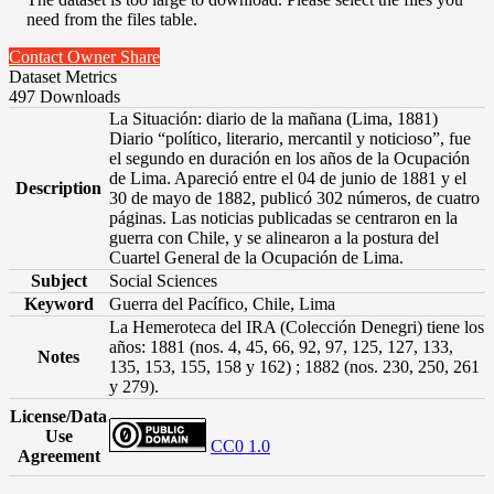
need from the files table.
Contact Owner
Share
Dataset Metrics
497 Downloads
La Situación: diario de la mañana (Lima, 1881)
Diario “político, literario, mercantil y noticioso”, fue
el segundo en duración en los años de la Ocupación
de Lima. Apareció entre el 04 de junio de 1881 y el
Description
30 de mayo de 1882, publicó 302 números, de cuatro
páginas. Las noticias publicadas se centraron en la
guerra con Chile, y se alinearon a la postura del
Cuartel General de la Ocupación de Lima.
Subject
Social Sciences
Keyword
Guerra del Pacífico, Chile, Lima
La Hemeroteca del IRA (Colección Denegri) tiene los
años: 1881 (nos. 4, 45, 66, 92, 97, 125, 127, 133,
Notes
135, 153, 155, 158 y 162) ; 1882 (nos. 230, 250, 261
y 279).
License/Data
Use
CC0 1.0
Agreement