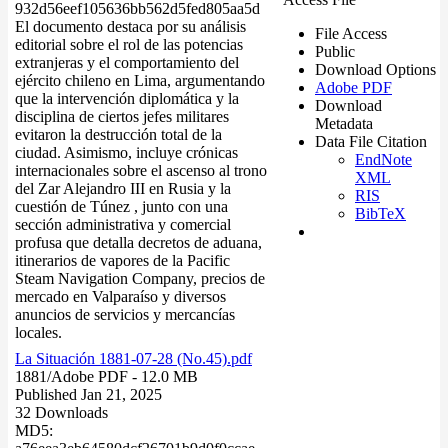
932d56eef105636bb562d5fed805aa5d
El documento destaca por su análisis
File Access
editorial sobre el rol de las potencias
Public
extranjeras y el comportamiento del
Download Options
ejército chileno en Lima, argumentando
Adobe PDF
que la intervención diplomática y la
Download
disciplina de ciertos jefes militares
Metadata
evitaron la destrucción total de la
Data File Citation
ciudad. Asimismo, incluye crónicas
EndNote
internacionales sobre el ascenso al trono
XML
del Zar Alejandro III en Rusia y la
RIS
cuestión de Túnez , junto con una
BibTeX
sección administrativa y comercial
profusa que detalla decretos de aduana,
itinerarios de vapores de la Pacific
Steam Navigation Company, precios de
mercado en Valparaíso y diversos
anuncios de servicios y mercancías
locales.
La Situación 1881-07-28 (No.45).pdf
1881/
Adobe PDF
- 12.0 MB
Published Jan 21, 2025
32 Downloads
MD5: