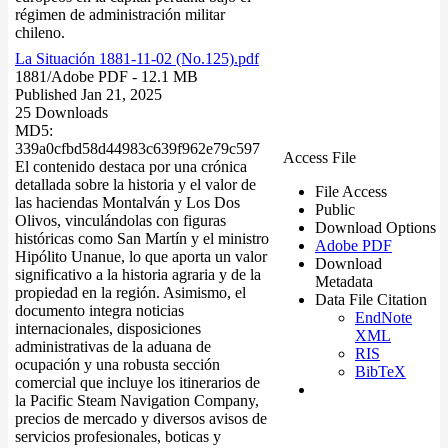
régimen de administración militar
chileno.
La Situación 1881-11-02 (No.125).pdf
1881/
Adobe PDF
- 12.1 MB
Published Jan 21, 2025
25 Downloads
MD5:
339a0cfbd58d44983c639f962e79c597
Access File
El contenido destaca por una crónica
detallada sobre la historia y el valor de
File Access
las haciendas Montalván y Los Dos
Public
Olivos, vinculándolas con figuras
Download Options
históricas como San Martín y el ministro
Adobe PDF
Hipólito Unanue, lo que aporta un valor
Download
significativo a la historia agraria y de la
Metadata
propiedad en la región. Asimismo, el
Data File Citation
documento integra noticias
EndNote
internacionales, disposiciones
XML
administrativas de la aduana de
RIS
ocupación y una robusta sección
BibTeX
comercial que incluye los itinerarios de
la Pacific Steam Navigation Company,
precios de mercado y diversos avisos de
servicios profesionales, boticas y