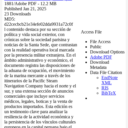
1881/
Adobe PDF
- 12.2 MB
Published Jan 21, 2025
23 Downloads
MD5:
d22cecbcb21e34efe02dda9931a72c0f
l contenido destaca por su sección de
Access File
política y vida social exterior, con
crónicas sobre la sociedad parisina y
File Access
noticias de la Santa Sede, que contrastan
Public
con la realidad operativa local marcada
Download Options
por la presencia militar extranjera. En el
Adobe PDF
ámbito administrativo y económico, el
Download
documento registra las disposiciones de
Metadata
la aduana de ocupación, el movimiento
Data File Citation
de la marina mercante a través de los
EndNote
itinerarios de la Pacific Steam
XML
Navigation Company hacia el norte y el
RIS
sur, y una extensa sección de anuncios
BibTeX
comerciales que incluye servicios
médicos, legales, boticas y la venta de
productos importados. Esta edición es
un testimonio clave para analizar la
resiliencia de la actividad económica y
la persistencia de los vínculos culturales
europeos en la capital peruana bajo el