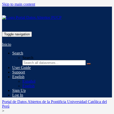
Skip to main content
Toggle navigation
Inicio
Search
Search
User Guide
Support
English
Español
English
Sign Up
Log In
Portal de Datos Abiertos de la Pontificia Universidad Católica del
Perú
>