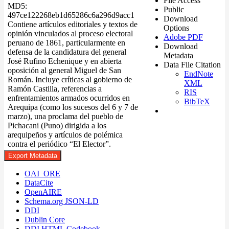
File Access
MD5:
Public
497ce122268eb1d65286c6a296d9acc1
Download
Contiene artículos editoriales y textos de
Options
opinión vinculados al proceso electoral
Adobe PDF
peruano de 1861, particularmente en
Download
defensa de la candidatura del general
Metadata
José Rufino Echenique y en abierta
Data File Citation
oposición al general Miguel de San
EndNote
Román. Incluye críticas al gobierno de
XML
Ramón Castilla, referencias a
RIS
enfrentamientos armados ocurridos en
BibTeX
Arequipa (como los sucesos del 6 y 7 de
marzo), una proclama del pueblo de
Pichacani (Puno) dirigida a los
arequipeños y artículos de polémica
contra el periódico “El Elector”.
Export Metadata
OAI_ORE
DataCite
OpenAIRE
Schema.org JSON-LD
DDI
Dublin Core
DDI HTML Codebook