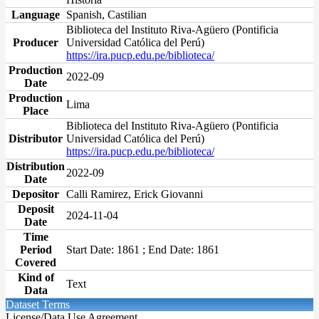
Language
Spanish, Castilian
Biblioteca del Instituto Riva-Agüero (Pontificia
Producer
Universidad Católica del Perú)
https://ira.pucp.edu.pe/biblioteca/
Production
2022-09
Date
Production
Lima
Place
Biblioteca del Instituto Riva-Agüero (Pontificia
Distributor
Universidad Católica del Perú)
https://ira.pucp.edu.pe/biblioteca/
Distribution
2022-09
Date
Depositor
Calli Ramirez, Erick Giovanni
Deposit
2024-11-04
Date
Time
Period
Start Date: 1861 ; End Date: 1861
Covered
Kind of
Text
Data
Dataset Terms
License/Data Use Agreement