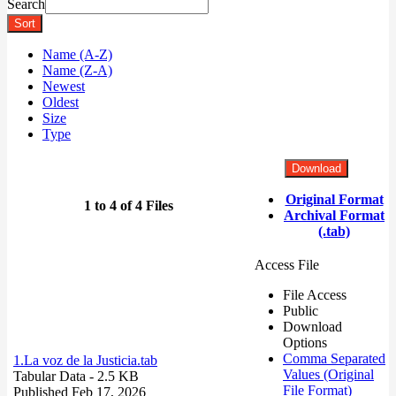
Search
Sort
Name (A-Z)
Name (Z-A)
Newest
Oldest
Size
Type
Download
Original Format
1 to 4 of 4 Files
Archival Format
(.tab)
Access File
File Access
Public
Download
Options
Comma Separated
1.La voz de la Justicia.tab
Values (Original
Tabular Data
- 2.5 KB
File Format)
Published Feb 17, 2026