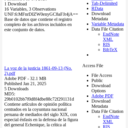
Tab-Delimited
1 Download
RData
16 Variables,
3 Observations
Download
UNF:6:MFnrDIZW0enyGC8aFJr4jA==
Metadata
Base de datos que contiene el registro
Variable Metadata
completo de los archivos incluidos en
Data File Citation
este conjunto de datos.
EndNote
XML
RIS
BibTeX
Access File
La voz de la justicia 1861-09-13 (No.
2).pdf
File Access
Adobe PDF
- 32.1 MB
Public
Published Jan 21, 2025
Download
5 Downloads
Options
MD5:
Adobe PDF
29b0102bb7f0d8f4dbe88c72f291131d
Download
Contiene artículos de opinión política
Metadata
centrados en la coyuntura nacional
Data File Citation
peruana de mediados del siglo XIX, con
EndNote
especial énfasis en la defensa de la figura
XML
del general Echenique, la crítica al
RIS