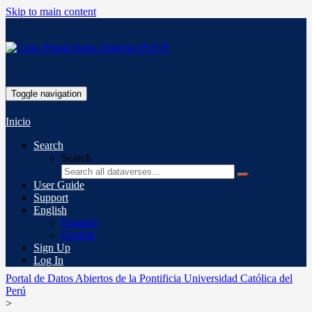
Skip to main content
Toggle navigation
Inicio
Search
Search
User Guide
Support
English
Español
English
Sign Up
Log In
Portal de Datos Abiertos de la Pontificia Universidad Católica del
Perú
>