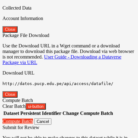
Collected Data
Account Information
Close
Package File Download
Use the Download URL in a Wget command or a download
manager to download this package file. Download via web browser
is not recommended.
User Guide - Downloading a Dataverse
Package via URL
Download URL
http://datos.pucp.edu.pe/api/access/datafile/
Close
Compute Batch
Clear Batch
ui-button
Dataset
Persistent Identifier
Change Compute Batch
Compute Batch
Cancel
Submit for Review
You will not be able to make changes to this dataset while it is in