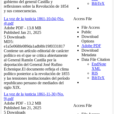
gobierno del general Castilla y
BibTeX
reflexiones sobre la Revolución de 1854
y sus consecuencias.
La voz de la justicia 1861-10-04 (No.
Access File
4).pdf
File Access
Adobe PDF
- 13.8 MB
Public
Published Jan 21, 2025
Download
5 Downloads
Options
MD5:
Adobe PDF
e1a5e068fe089da1adb8fe19f0331817
Download
Contiene un artículo editorial de carácter
Metadata
político en el que se critica abiertamente
Data File Citation
al General Ramón Castilla por la
EndNote
deportación del General José Rufino
XML
Echenique.El documento refleja el clima
RIS
político posterior a la revolución de 1855
BibTeX
y las tensiones institucionales del período
republicano peruano de mediados del
siglo XIX.
La voz de la justicia 1861-11-30 (No.
9).pdf
Adobe PDF
- 13.2 MB
Access File
Published Jan 21, 2025
5 Downloads