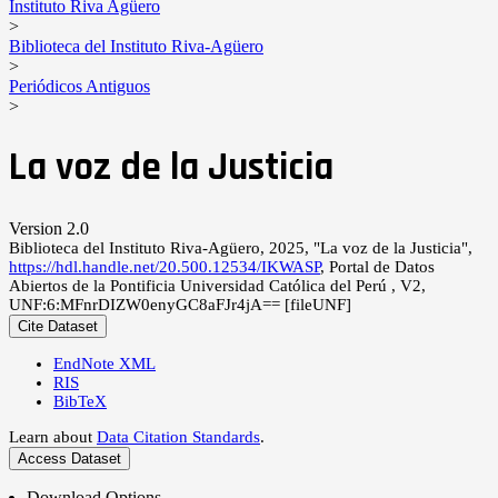
Instituto Riva Agüero
>
Biblioteca del Instituto Riva-Agüero
>
Periódicos Antiguos
>
La voz de la Justicia
Version 2.0
Biblioteca del Instituto Riva-Agüero, 2025, "La voz de la Justicia",
https://hdl.handle.net/20.500.12534/IKWASP
, Portal de Datos
Abiertos de la Pontificia Universidad Católica del Perú , V2,
UNF:6:MFnrDIZW0enyGC8aFJr4jA== [fileUNF]
Cite Dataset
EndNote XML
RIS
BibTeX
Learn about
Data Citation Standards
.
Access Dataset
Download Options