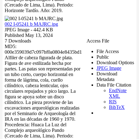
(Cercado de Lima, Lima). Periodo:
Horizonte Tardío. Año: 2019.
002 I-05241 b MAJRC.jpg
JPEG Image
- 442.4 KB
Published May 13, 2024
7 Downloads
Access File
MD5:
File Access
000e359039d7c097bf0a0804e8435bd1
Public
Alfiler de cabeza figurada de plata.
Download Options
Figura de ave estilizada hecha por
JPEG Image
partes. Las patas son representadas por
Download
un tubo corto, cuerpo horizontal en
Metadata
forma de lágrima, cola, cuello
Data File Citation
cilíndrico, cabeza lenticular, ojos
EndNote
circulares repujados y pico largo. La
XML
figura se apoya sobre un disco
RIS
cilíndrico. La pieza proviene de las
BibTeX
excavaciones arqueológicas realizadas
por el Seminario de Arqueología del
IRA en las décadas de 1960 y 1970.
Procedencia: Huaca La Luz del
Complejo arqueológico Pando
(Cercado de Lima, Lima). Periodo: