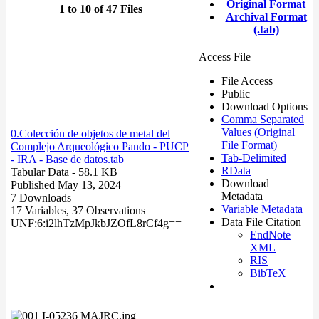
Original Format
1 to 10 of 47 Files
Archival Format
(.tab)
Access File
File Access
Public
Download Options
Comma Separated
Values (Original
0.Colección de objetos de metal del
File Format)
Complejo Arqueológico Pando - PUCP
Tab-Delimited
- IRA - Base de datos.tab
RData
Tabular Data
- 58.1 KB
Download
Published May 13, 2024
Metadata
7 Downloads
Variable Metadata
17 Variables,
37 Observations
Data File Citation
UNF:6:i2lhTzMpJkbJZOfL8rCf4g==
EndNote
XML
RIS
BibTeX