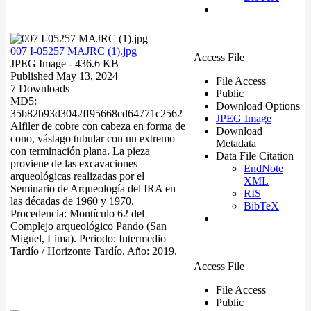
007 I-05257 MAJRC (1).jpg
Access File
JPEG Image
- 436.6 KB
Published May 13, 2024
File Access
7 Downloads
Public
MD5:
Download Options
35b82b93d3042ff95668cd64771c2562
JPEG Image
Alfiler de cobre con cabeza en forma de
Download
cono, vástago tubular con un extremo
Metadata
con terminación plana. La pieza
Data File Citation
proviene de las excavaciones
EndNote
arqueológicas realizadas por el
XML
Seminario de Arqueología del IRA en
RIS
las décadas de 1960 y 1970.
BibTeX
Procedencia: Montículo 62 del
Complejo arqueológico Pando (San
Miguel, Lima). Periodo: Intermedio
Tardío / Horizonte Tardío. Año: 2019.
Access File
File Access
Public