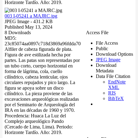
Horizonte Tardío. Año: 2019.
003 I-05241 a MAJRC.jpg
JPEG Image
- 431.2 KB
Published May 13, 2024
8 Downloads
Access File
MD5:
File Access
23c85074aa0897c718d3869a96fdda70
Public
Alfiler de cabeza figurada de plata.
Download Options
Figura de ave estilizada hecha por
JPEG Image
partes. Las patas son representadas por
Download
un tubo corto, cuerpo horizontal en
Metadata
forma de lágrima, cola, cuello
Data File Citation
cilíndrico, cabeza lenticular, ojos
EndNote
circulares repujados y pico largo. La
XML
figura se apoya sobre un disco
RIS
cilíndrico. La pieza proviene de las
BibTeX
excavaciones arqueológicas realizadas
por el Seminario de Arqueología del
IRA en las décadas de 1960 y 1970.
Procedencia: Huaca La Luz del
Complejo arqueológico Pando
(Cercado de Lima, Lima). Periodo:
Horizonte Tardío. Año: 2019.