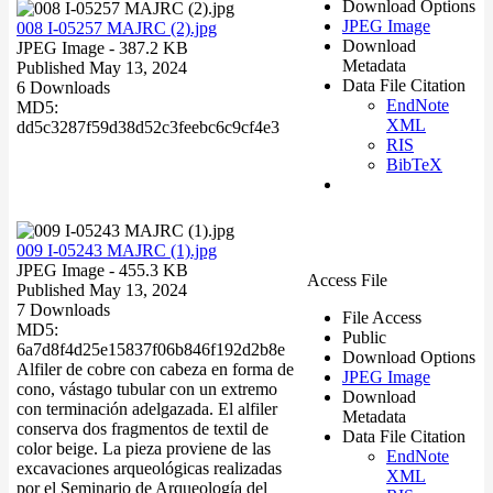
Download Options
JPEG Image
008 I-05257 MAJRC (2).jpg
Download
JPEG Image
- 387.2 KB
Metadata
Published May 13, 2024
Data File Citation
6 Downloads
EndNote
MD5:
XML
dd5c3287f59d38d52c3feebc6c9cf4e3
RIS
BibTeX
009 I-05243 MAJRC (1).jpg
JPEG Image
- 455.3 KB
Access File
Published May 13, 2024
7 Downloads
File Access
MD5:
Public
6a7d8f4d25e15837f06b846f192d2b8e
Download Options
Alfiler de cobre con cabeza en forma de
JPEG Image
cono, vástago tubular con un extremo
Download
con terminación adelgazada. El alfiler
Metadata
conserva dos fragmentos de textil de
Data File Citation
color beige. La pieza proviene de las
EndNote
excavaciones arqueológicas realizadas
XML
por el Seminario de Arqueología del