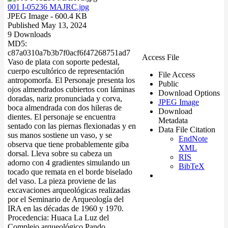
001 I-05236 MAJRC.jpg
JPEG Image
- 600.4 KB
Published May 13, 2024
9 Downloads
MD5:
c87a0310a7b3b7f0acf6f47268751ad7
Access File
Vaso de plata con soporte pedestal,
cuerpo escultórico de representación
File Access
antropomorfa. El Personaje presenta los
Public
ojos almendrados cubiertos con láminas
Download Options
doradas, nariz pronunciada y corva,
JPEG Image
boca almendrada con dos hileras de
Download
dientes. El personaje se encuentra
Metadata
sentado con las piernas flexionadas y en
Data File Citation
sus manos sostiene un vaso, y se
EndNote
observa que tiene probablemente giba
XML
dorsal. Lleva sobre su cabeza un
RIS
adorno con 4 gradientes simulando un
BibTeX
tocado que remata en el borde biselado
del vaso. La pieza proviene de las
excavaciones arqueológicas realizadas
por el Seminario de Arqueología del
IRA en las décadas de 1960 y 1970.
Procedencia: Huaca La Luz del
Complejo arqueológico Pando