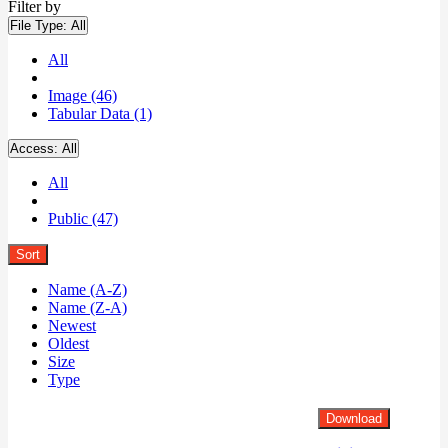
Filter by
File Type:
All
All
Image (46)
Tabular Data (1)
Access:
All
All
Public (47)
Sort
Name (A-Z)
Name (Z-A)
Newest
Oldest
Size
Type
Download