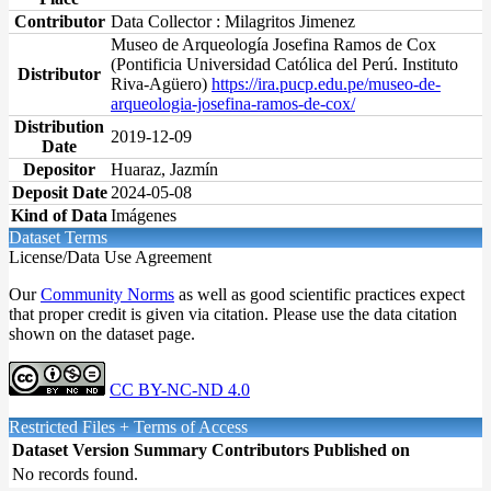
Contributor
Data Collector : Milagritos Jimenez
Museo de Arqueología Josefina Ramos de Cox
(Pontificia Universidad Católica del Perú. Instituto
Distributor
Riva-Agüero)
https://ira.pucp.edu.pe/museo-de-
arqueologia-josefina-ramos-de-cox/
Distribution
2019-12-09
Date
Depositor
Huaraz, Jazmín
Deposit Date
2024-05-08
Kind of Data
Imágenes
Dataset Terms
License/Data Use Agreement
Our
Community Norms
as well as good scientific practices expect
that proper credit is given via citation. Please use the data citation
shown on the dataset page.
CC BY-NC-ND 4.0
Restricted Files + Terms of Access
Dataset Version
Summary
Contributors
Published on
No records found.