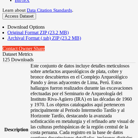
BibTeX
Learn about
Data Citation Standards
.
Access Dataset
Download Options
Original Format ZIP (23.2 MB)
Archival Format (.tab) ZIP (23.2 MB)
Contact Owner
Share
Dataset Metrics
125 Downloads
Este conjunto de datos incluye detalles meticulosos
sobre artefactos arqueológicos de plata, cobre y
bronce descubiertos en el Complejo Arqueológico
Pando y áreas adyacentes de Lima, Perú. Estos
hallazgos fueron realizados durante las excavaciones
efectuadas por el Seminario de Arqueología del
Instituto Riva-Agüero (IRA) en las décadas de 1960
y 1970. Los objetos catalogados aquí pertenecen
principalmente al Periodo Intermedio Tardío y al
Horizonte Tardío, destacando la avanzada
sofisticación en metalurgia y el refinado arte visual de
las culturas prehispánicas de la región central de la
Description
costa peruana. Cada registro en la base de datos
contiene descripciones detalladas, imágenes digitales