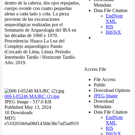
dentro de la cabeza, dos ojos repujados,
Metadata
cuerpo ovoide con cuatro pequeñas
Data File Citation
aletas a cada lado y cola. La pieza
EndNote
proviene de las excavaciones
XML
arqueológicas realizadas por el
RIS
Seminario de Arqueología del IRA en
BibTeX
las décadas de 1960 y 1970.
Procedencia: Huaca La Luz del
Complejo arqueológico Pando
(Cercado de Lima, Lima). Periodo:
Intermedio Tardío / Horizonte Tardío.
Año: 2019.
Access File
File Access
Public
Download Options
JPEG Image
006 I-05246 MAJRC (2).jpg
Download
JPEG Image
- 537.0 KB
Metadata
Published May 13, 2024
Data File Citation
10 Downloads
EndNote
MD5:
XML
e5102018eba08d143fde38e7ad5ad919
RIS
BibTeX