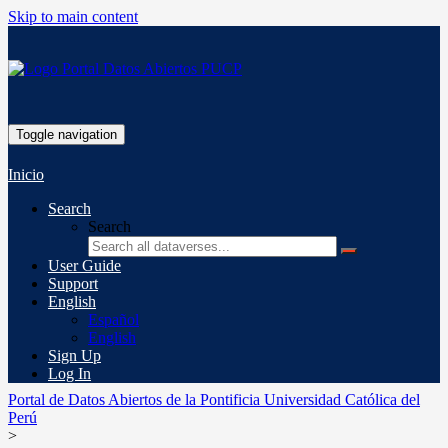
Skip to main content
Toggle navigation
Inicio
Search
Search
User Guide
Support
English
Español
English
Sign Up
Log In
Portal de Datos Abiertos de la Pontificia Universidad Católica del
Perú
>