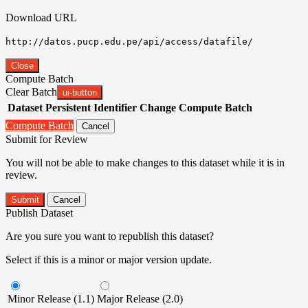
Download URL
http://datos.pucp.edu.pe/api/access/datafile/
Close
Compute Batch
Clear Batch
ui-button
Dataset
Persistent Identifier
Change Compute Batch
Compute Batch
Cancel
Submit for Review
You will not be able to make changes to this dataset while it is in
review.
Submit
Cancel
Publish Dataset
Are you sure you want to republish this dataset?
Select if this is a minor or major version update.
Minor Release (1.1)
Major Release (2.0)