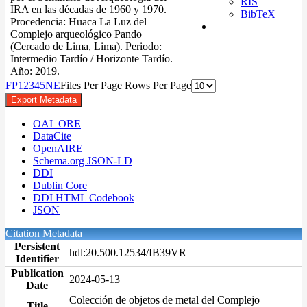
RIS
IRA en las décadas de 1960 y 1970.
BibTeX
Procedencia: Huaca La Luz del
Complejo arqueológico Pando
(Cercado de Lima, Lima). Periodo:
Intermedio Tardío / Horizonte Tardío.
Año: 2019.
F
P
1
2
3
4
5
N
E
Files Per Page
Rows Per Page
Export Metadata
OAI_ORE
DataCite
OpenAIRE
Schema.org JSON-LD
DDI
Dublin Core
DDI HTML Codebook
JSON
Citation Metadata
Persistent
hdl:20.500.12534/IB39VR
Identifier
Publication
2024-05-13
Date
Colección de objetos de metal del Complejo
Title