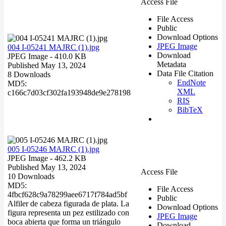
Access File
File Access
Public
Download Options
JPEG Image
004 I-05241 MAJRC (1).jpg
Download
JPEG Image
- 410.0 KB
Metadata
Published May 13, 2024
Data File Citation
8 Downloads
EndNote
MD5:
XML
c166c7d03cf302fa193948de9e278198
RIS
BibTeX
005 I-05246 MAJRC (1).jpg
JPEG Image
- 462.2 KB
Published May 13, 2024
Access File
10 Downloads
MD5:
File Access
4fbcf628c9a78299aee6717f784ad5bf
Public
Alfiler de cabeza figurada de plata. La
Download Options
figura representa un pez estilizado con
JPEG Image
boca abierta que forma un triángulo
Download