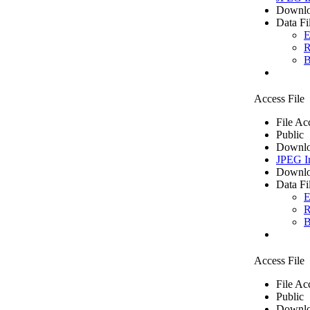
Downlo
Data Fi
E
R
B
Access File
File Ac
Public
Downlo
JPEG I
Downlo
Data Fi
E
R
B
Access File
File Ac
Public
Downlo