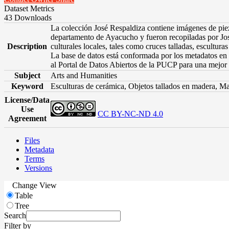
Dataset Metrics
43 Downloads
La colección José Respaldiza contiene imágenes de pieza
departamento de Ayacucho y fueron recopiladas por José 
Description
culturales locales, tales como cruces talladas, escultu
La base de datos está conformada por los metadatos en 
al Portal de Datos Abiertos de la PUCP para una mejor 
Subject
Arts and Humanities
Keyword
Esculturas de cerámica, Objetos tallados en madera, Ma
License/Data
Use
CC BY-NC-ND 4.0
Agreement
Files
Metadata
Terms
Versions
Change View
Table
Tree
Search
Filter by