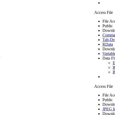
Access File
File Ac
Public
Downlo
Comma S
Tab-Del
RData
Downlo
Variabl
=
Data Fi
E
R
B
Access File
File Ac
Public
Downlo
JPEG I
Downlo