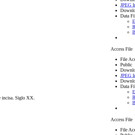
JPEG I
Downlo
Data Fi
E
R
B
Access File
File Ac
Public
Downlo
JPEG I
Downlo
Data Fi
E
R
e incisa. Siglo XX.
B
Access File
File Ac