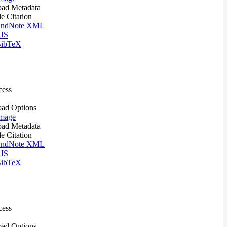
ad Metadata
le Citation
ndNote XML
IS
ibTeX
cess
ad Options
mage
ad Metadata
le Citation
ndNote XML
IS
ibTeX
cess
ad Options