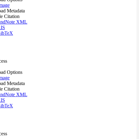
mage
ad Metadata
le Citation
ndNote XML
IS
ibTeX
cess
ad Options
mage
ad Metadata
le Citation
ndNote XML
IS
ibTeX
cess