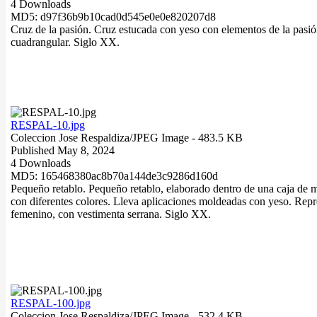
4 Downloads
MD5: d97f36b9b10cad0d545e0e0e820207d8
Cruz de la pasión. Cruz estucada con yeso con elementos de la pasión
cuadrangular. Siglo XX.
RESPAL-10.jpg
Coleccion Jose Respaldiza/
JPEG Image
- 483.5 KB
Published May 8, 2024
4 Downloads
MD5: 165468380ac8b70a144de3c9286d160d
Pequeño retablo. Pequeño retablo, elaborado dentro de una caja de 
con diferentes colores. Lleva aplicaciones moldeadas con yeso. Repr
femenino, con vestimenta serrana. Siglo XX.
RESPAL-100.jpg
Coleccion Jose Respaldiza/
JPEG Image
- 532.4 KB