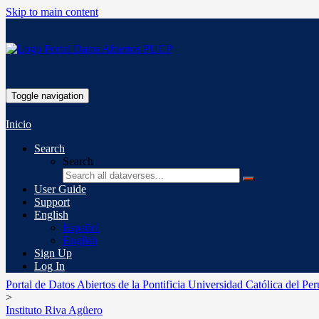
Skip to main content
Toggle navigation
Inicio
Search
Search
User Guide
Support
English
Español
English
Sign Up
Log In
Portal de Datos Abiertos de la Pontificia Universidad Católica del Per
>
Instituto Riva Agüero