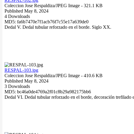
RESPAL-102.jpg
Coleccion Jose Respaldiza/
JPEG Image
- 321.1 KB
Published May 8, 2024
4 Downloads
MD5: fa6b7470e7f1acb76f7c55e17a639de0
Dedal V. Dedal tubular reforzado en el borde. Siglo XX.
RESPAL-103.jpg
Coleccion Jose Respaldiza/
JPEG Image
- 410.6 KB
Published May 8, 2024
3 Downloads
MD5: bc46a0de4769a2f01c8b29a982175bb6
Dedal VI. Dedal tubular reforzado en el borde, decoración trefilado 