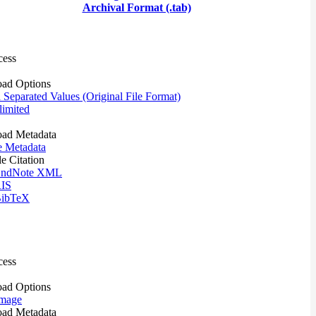
Archival Format (.tab)
cess
ad Options
eparated Values (Original File Format)
imited
ad Metadata
e Metadata
le Citation
ndNote XML
IS
ibTeX
cess
ad Options
mage
ad Metadata