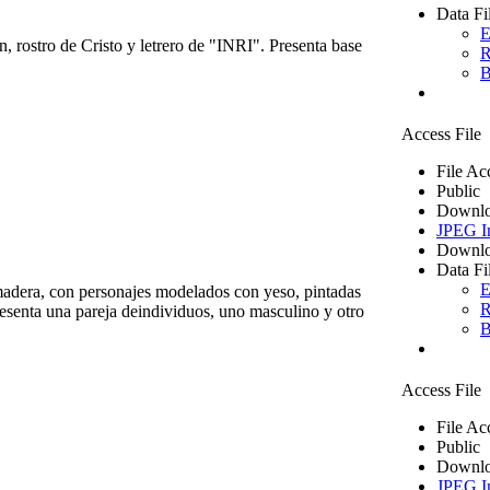
Data Fi
E
, rostro de Cristo y letrero de "INRI". Presenta base
R
B
Access File
File Ac
Public
Downlo
JPEG I
Downlo
Data Fi
E
madera, con personajes modelados con yeso, pintadas
R
esenta una pareja deindividuos, uno masculino y otro
B
Access File
File Ac
Public
Downlo
JPEG I