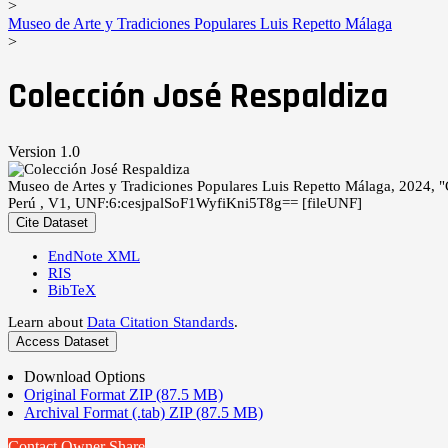
>
Museo de Arte y Tradiciones Populares Luis Repetto Málaga
>
Colección José Respaldiza
Version 1.0
Museo de Artes y Tradiciones Populares Luis Repetto Málaga, 2024, "
Perú , V1, UNF:6:cesjpalSoF1WyfiKni5T8g== [fileUNF]
Cite Dataset
EndNote XML
RIS
BibTeX
Learn about
Data Citation Standards
.
Access Dataset
Download Options
Original Format ZIP (87.5 MB)
Archival Format (.tab) ZIP (87.5 MB)
Contact Owner
Share