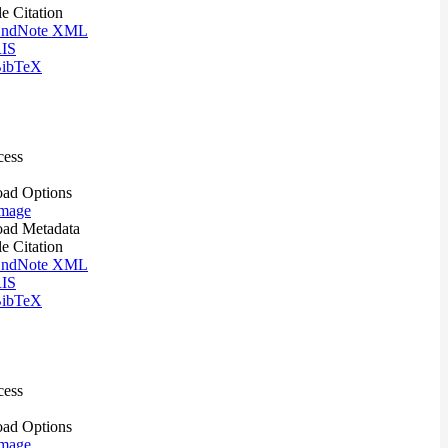
le Citation
ndNote XML
IS
ibTeX
cess
ad Options
mage
ad Metadata
le Citation
ndNote XML
IS
ibTeX
cess
ad Options
mage