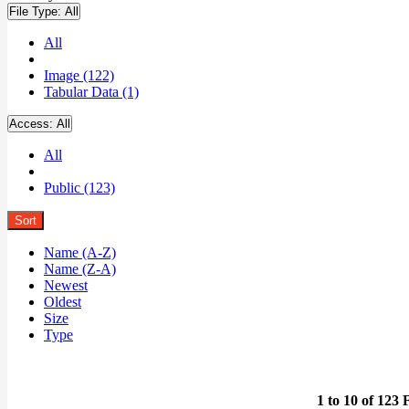
File Type:
All
All
Image (122)
Tabular Data (1)
Access:
All
All
Public (123)
Sort
Name (A-Z)
Name (Z-A)
Newest
Oldest
Size
Type
1 to 10 of 123 F