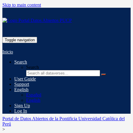
Skip to main content
Toggle navigation
Inicio
Search
Search
User Guide
Support
English
Español
English
Sign Up
Log In
Portal de Datos Abiertos de la Pontificia Universidad Católica del
Perú
>