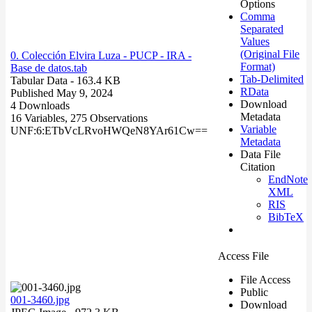
Options
Comma
Separated
Values
(Original File
0. Colección Elvira Luza - PUCP - IRA -
Format)
Base de datos.tab
Tab-Delimited
Tabular Data
- 163.4 KB
RData
Published May 9, 2024
Download
4 Downloads
Metadata
16 Variables,
275 Observations
Variable
UNF:6:ETbVcLRvoHWQeN8YAr61Cw==
Metadata
Data File
Citation
EndNote
XML
RIS
BibTeX
Access File
File Access
Public
001-3460.jpg
Download