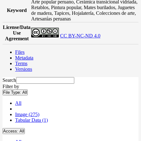
Arte popular peruano, Cerámica transicional vidriada,
Retablos, Pintura popular, Mates burilados, Juguetes
Keyword
de madera, Tapices, Hojalatería, Colecciones de arte,
Artesanías peruanas
License/Data
Use
CC BY-NC-ND 4.0
Agreement
Files
Metadata
Terms
Versions
Search
Filter by
File Type:
All
All
Image (275)
Tabular Data (1)
Access:
All