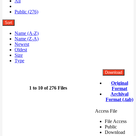
All
Public (276)
Sort
Name (A-Z)
Name (Z-A)
Newest
Oldest
Size
Type
Download
Original
1 to 10 of 276 Files
Format
Archival
Format (.tab)
Access File
File Access
Public
Download