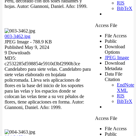
Perú, decorado con dos soles radiantes y
RIS
hojas. Autor: Giannoni, Daniel. Año: 1999.
BibTeX
Access File
File Access
003-3462.jpg
Public
JPEG Image
- 788.9 KB
Download
Published May 9, 2024
Options
9 Downloads
JPEG Image
MD5:
Download
c2532285d598854e5910d3bf2990b3ce
Metadata
Candelabro para siete velas. Candelabro para
Data File
siete velas elaborado en hojalata
Citation
policromada. Lleva seis aplicaciones de
EndNote
flores en la base del inicio de los soportes
XML
para las velas y los espacios donde se
RIS
colocan las velas tiene a su vez pétalos de
BibTeX
flores, tiene aplicaciones en forma. Autor:
Giannoni, Daniel. Año: 1999.
Access File
File Access
Public