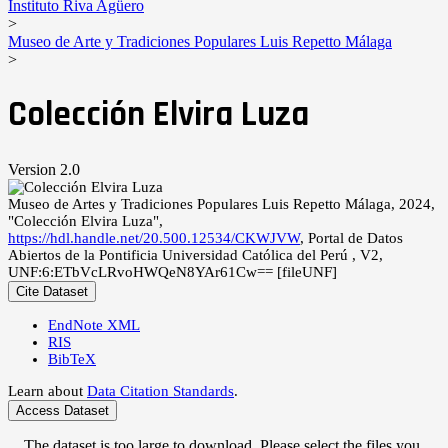
Instituto Riva Agüero
>
Museo de Arte y Tradiciones Populares Luis Repetto Málaga
>
Colección Elvira Luza
Version 2.0
Museo de Artes y Tradiciones Populares Luis Repetto Málaga, 2024,
"Colección Elvira Luza",
https://hdl.handle.net/20.500.12534/CKWJVW
, Portal de Datos
Abiertos de la Pontificia Universidad Católica del Perú , V2,
UNF:6:ETbVcLRvoHWQeN8YAr61Cw== [fileUNF]
Cite Dataset
EndNote XML
RIS
BibTeX
Learn about
Data Citation Standards
.
Access Dataset
The dataset is too large to download. Please select the files you