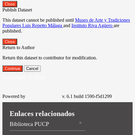
Close
Publish Dataset
This dataset cannot be published until
Museo de Arte y Tradiciones
Populares Luis Repetto Málaga
and
Instituto Riva Agüero
are
published.
Close
Return to Author
Return this dataset to contributor for modification.
Continue
Cancel
Copyright © 2026
Powered by
v. 6.1 build 1590-f5d1299
Enlaces relacionados
Biblioteca PUCP