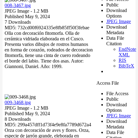
Public
008-3467.jpg
Download
JPEG Image
- 1.2 MB
Options
Published May 9, 2024
JPEG Image
7 Downloads
Download
MD5: 732cd00f6924335e8fb85ff50f3febae
Metadata
Olla con decoración fitomorfa. Olla de
Data File
cerámica vidriada elaborada en el Cusco.
Citation
Presenta varios dibujos de rostros humanos
EndNote
en forma de corazón, rodeados de decoracion
XML
fitomorfa, tiene una cinta de cuero rodeando
RIS
el borde del labio. Tiene dos asas. Autor:
BibTeX
Giannoni, Daniel. Año: 1999.
Access File
File Access
Public
009-3468.jpg
Download
JPEG Image
- 1.2 MB
Options
Published May 9, 2024
JPEG Image
8 Downloads
Download
MD5: 299a457dff1d73f4e9e8fa7789d672a4
Metadata
Orza con decoración de aves y flores. Orza,
Data File
especie de jarrón grande, eleborada en
Citation