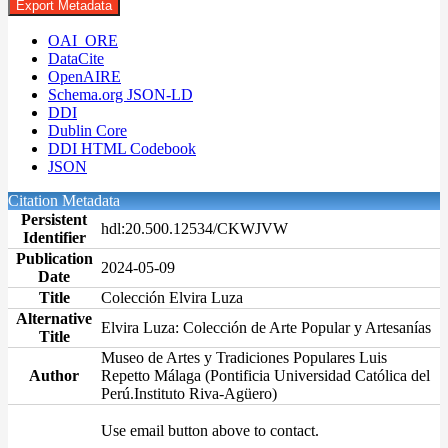
Export Metadata
OAI_ORE
DataCite
OpenAIRE
Schema.org JSON-LD
DDI
Dublin Core
DDI HTML Codebook
JSON
Citation Metadata
Persistent
hdl:20.500.12534/CKWJVW
Identifier
Publication
2024-05-09
Date
Title
Colección Elvira Luza
Alternative
Elvira Luza: Colección de Arte Popular y Artesanías
Title
Museo de Artes y Tradiciones Populares Luis
Author
Repetto Málaga (Pontificia Universidad Católica del
Perú.Instituto Riva-Agüero)
Use email button above to contact.