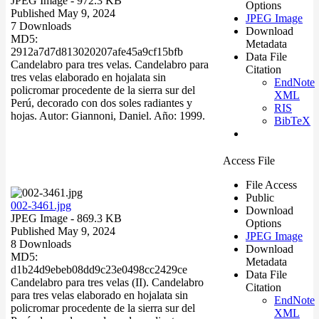
JPEG Image
- 972.3 KB
Options
Published May 9, 2024
JPEG Image
7 Downloads
Download
MD5:
Metadata
2912a7d7d813020207afe45a9cf15bfb
Data File
Candelabro para tres velas. Candelabro para
Citation
tres velas elaborado en hojalata sin
EndNote
policromar procedente de la sierra sur del
XML
Perú, decorado con dos soles radiantes y
RIS
hojas. Autor: Giannoni, Daniel. Año: 1999.
BibTeX
Access File
File Access
Public
002-3461.jpg
Download
JPEG Image
- 869.3 KB
Options
Published May 9, 2024
JPEG Image
8 Downloads
Download
MD5:
Metadata
d1b24d9ebeb08dd9c23e0498cc2429ce
Data File
Candelabro para tres velas (II). Candelabro
Citation
para tres velas elaborado en hojalata sin
EndNote
policromar procedente de la sierra sur del
XML