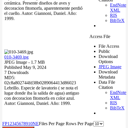
cerámica. Presente diseños de aves y
EndNote
decoracion fitomorfa, aparentemente perdió
XML
el cuello. Autor: Giannoni, Daniel. Año:
RIS
1999.
BibTeX
Access File
File Access
Public
Download
010-3469.jpg
Options
JPEG Image
- 1.7 MB
JPEG Image
Published May 9, 2024
Download
7 Downloads
Metadata
MD5:
Data File
02c8a802744fd38b0289064413d86023
Citation
Lebrillo. Especie de lavatorio ( se nota el
EndNote
lugar donde iba la salida de agua) antiguo
XML
con decoracion fitomorfa en color azul.
RIS
Autor: Giannoni, Daniel. Año: 1999.
BibTeX
F
P
1
2
3
4
5
6
7
8
9
10
N
E
Files Per Page
Rows Per Page