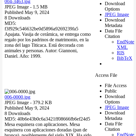
004-3463.jpg
Download
JPEG Image
- 1.5 MB
Options
Published May 9, 2024
JPEG Image
8 Downloads
Download
MD5:
Metadata
f3f929c546632be0d5896a9269239fa5
Data File
Apajata. Vasija de cerámica, se entrega como
Citation
regalo por los padrinos de matrimonio, en la
EndNote
zona del lago Titicaca. Está decorada con
XML
animales y personas. Autor: Giannoni,
RIS
Daniel. Año: 1999.
BibTeX
Access File
File Access
Public
Download
006-0000.jpg
Options
JPEG Image
- 379.2 KB
JPEG Image
Published May 9, 2024
Download
8 Downloads
Metadata
MD5: 40b6e43b0c6a3421ff08666fb6ef24d5
Data File
Mesa esquinera con aplicaciones. Mesa
Citation
esquinera con aplicaciones doradas (pan de
EndNote
bronce), posiblemente del siglo XIX. Ha sido