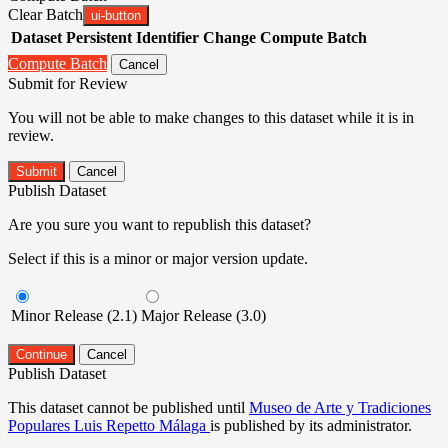
Clear Batch
ui-button
Dataset
Persistent Identifier
Change Compute Batch
Compute Batch
Cancel
Submit for Review
You will not be able to make changes to this dataset while it is in
review.
Submit
Cancel
Publish Dataset
Are you sure you want to republish this dataset?
Select if this is a minor or major version update.
Minor Release (2.1)
Major Release (3.0)
Continue
Cancel
Publish Dataset
This dataset cannot be published until
Museo de Arte y Tradiciones
Populares Luis Repetto Málaga
is published by its administrator.