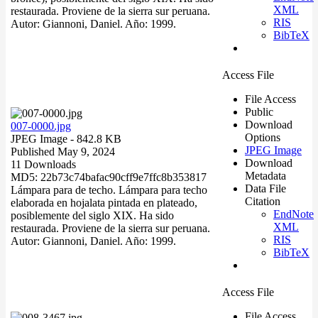
XML
restaurada. Proviene de la sierra sur peruana.
RIS
Autor: Giannoni, Daniel. Año: 1999.
BibTeX
Access File
File Access
Public
Download
007-0000.jpg
Options
JPEG Image
- 842.8 KB
JPEG Image
Published May 9, 2024
Download
11 Downloads
Metadata
MD5: 22b73c74bafac90cff9e7ffc8b353817
Data File
Lámpara para de techo. Lámpara para techo
Citation
elaborada en hojalata pintada en plateado,
EndNote
posiblemente del siglo XIX. Ha sido
XML
restaurada. Proviene de la sierra sur peruana.
RIS
Autor: Giannoni, Daniel. Año: 1999.
BibTeX
Access File
File Access