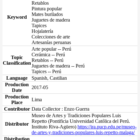
Retablos
Pintura popular
Mates burilados
Keyword
Juguetes de madera
Tapices
Hojalatería
Colecciones de arte
Artesanías peruanas
Arte popular -- Perú
Cerámica -- Perú
Topic
Retablos -- Perú
Classification
Juguetes de madera -- Perú
Tapices -- Perú
Language
Spanish, Castilian
Production
2017-05
Date
Production
Lima
Place
Contributor
Data Collector : Enzo Guerra
Museo de Artes y Tradiciones Populares Luis
Repetto (Pontificia Universidad Católica del Perú.
Distributor
Instituto Riva-Agüero)
https://ira.pucp.edu.pe/museo-
de-artes-y-tradiciones-populares-luis-repetto-malaga/
Distribution