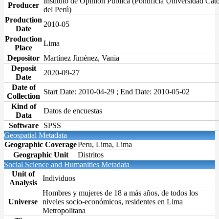
Instituto de Opinión Pública (Pontificia Universidad Cató
Producer
del Perú)
Production
2010-05
Date
Production
Lima
Place
Depositor
Martínez Jiménez, Vania
Deposit
2020-09-27
Date
Date of
Start Date: 2010-04-29 ; End Date: 2010-05-02
Collection
Kind of
Datos de encuestas
Data
Software
SPSS
Geospatial Metadata
Geographic Coverage
Peru, Lima, Lima
Geographic Unit
Distritos
Social Science and Humanities Metadata
Unit of
Individuos
Analysis
Hombres y mujeres de 18 a más años, de todos los
Universe
niveles socio-económicos, residentes en Lima
Metropolitana