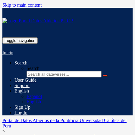
Skip to main content
Toggle navigation
Inicio
Search
Search
User Guide
Support
English
Español
English
Sign Up
Log In
Portal de Datos Abiertos de la Pontificia Universidad Católica del
Perú
>