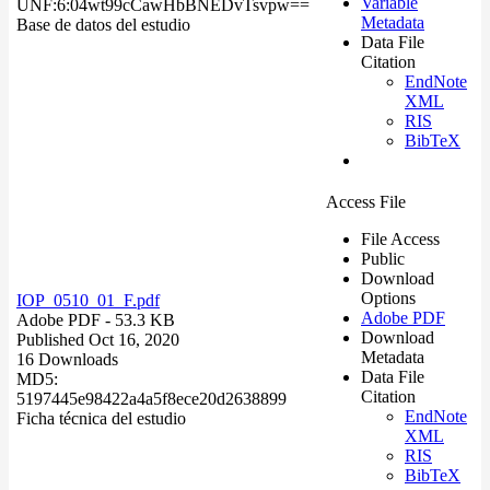
Variable
UNF:6:04wt99cCawHbBNEDvTsvpw==
Metadata
Base de datos del estudio
Data File
Citation
EndNote
XML
RIS
BibTeX
Access File
File Access
Public
Download
Options
IOP_0510_01_F.pdf
Adobe PDF
Adobe PDF
- 53.3 KB
Download
Published Oct 16, 2020
Metadata
16 Downloads
Data File
MD5:
Citation
5197445e98422a4a5f8ece20d2638899
EndNote
Ficha técnica del estudio
XML
RIS
BibTeX