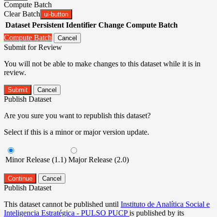
Compute Batch
Clear Batch
ui-button
Dataset
Persistent Identifier
Change Compute Batch
Compute Batch
Cancel
Submit for Review
You will not be able to make changes to this dataset while it is in
review.
Submit
Cancel
Publish Dataset
Are you sure you want to republish this dataset?
Select if this is a minor or major version update.
Minor Release (1.1)
Major Release (2.0)
Continue
Cancel
Publish Dataset
This dataset cannot be published until
Instituto de Analítica Social e
Inteligencia Estratégica - PULSO PUCP
is published by its