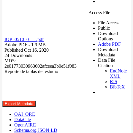
Access File
File Access
Public
Download
Options
IOP_0510_01_T.pdf
Adobe PDF
Adobe PDF
- 1.9 MB
Download
Published Oct 16, 2020
Metadata
24 Downloads
Data File
MD5:
Citation
2e01773030963602afceea3b0e51f083
EndNote
Reporte de tablas del estudio
XML
RIS
BibTeX
Export Metadata
OAI_ORE
DataCite
OpenAIRE
Schema.org JSON-LD