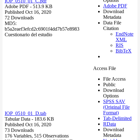
Options
IOP_0510_01_C.pdf
Adobe PDF
Adobe PDF
- 513.9 KB
Download
Published Oct 16, 2020
Metadata
72 Downloads
Data File
MD5:
Citation
b5a2eaef3efcd2c6901f4dd7b57e8983
EndNote
Cuestionario del estudio
XML
RIS
BibTeX
Access File
File Access
Public
Download
Options
SPSS SAV
(Original File
Format)
IOP_0510_01_D.tab
Tab-Delimited
Tabular Data
- 183.6 KB
RData
Published Oct 16, 2020
Download
73 Downloads
Metadata
176 Variables,
515 Observations