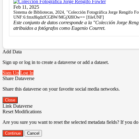
Feb 11, 2025
Sistema de Bibliotecas, 2024, "Colección Fotográfica Jorge Rengifo F
UNF:6:fmx8lqdzfCGBW/MGjX8IOw== [fileUNF]
Este conjunto de datos corresponde a la "Colección Jorge Rengi
atribuidos a fotógrafos como Eugenio Courret.
Add Data
Sign up or log in to create a dataverse or add a dataset.
Sign Up
Log In
Share Dataverse
Share this dataverse on your favorite social media networks.
Close
Link Dataverse
Reset Modifications
Are you sure you want to reset the selected metadata fields? If you do
Continue
Cancel