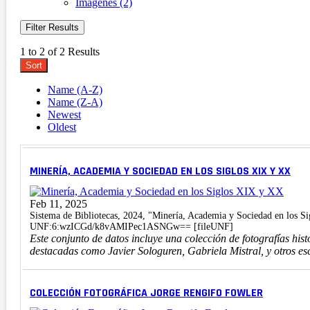
Imágenes (2)
Filter Results
1 to 2 of 2 Results
Sort
Name (A-Z)
Name (Z-A)
Newest
Oldest
MINERÍA, ACADEMIA Y SOCIEDAD EN LOS SIGLOS XIX Y XX
Feb 11, 2025
Sistema de Bibliotecas, 2024, "Minería, Academia y Sociedad en los 
UNF:6:wzICGd/k8vAMIPec1ASNGw== [fileUNF]
Este conjunto de datos incluye una colección de fotografías hist
destacadas como Javier Sologuren, Gabriela Mistral, y otros escr
COLECCIÓN FOTOGRÁFICA JORGE RENGIFO FOWLER