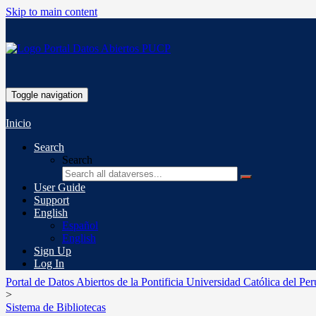
Skip to main content
Toggle navigation
Inicio
Search
Search
User Guide
Support
English
Español
English
Sign Up
Log In
Portal de Datos Abiertos de la Pontificia Universidad Católica del Per
>
Sistema de Bibliotecas