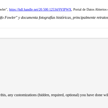
owler",
https://hdl.handle.net/20.500.12534/9YIPWX
, Portal de Datos Abiertos 
fo Fowler" y documenta fotografías históricas, principalmente retrato
 this, any customizations (hidden, required, optional) you have done wil