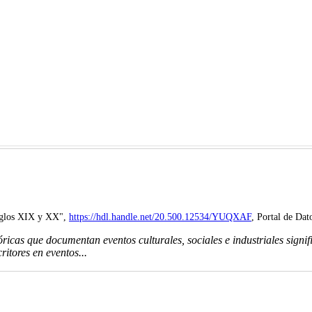
Siglos XIX y XX",
https://hdl.handle.net/20.500.12534/YUQXAF
, Portal de Dat
óricas que documentan eventos culturales, sociales e industriales signi
itores en eventos...