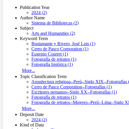
Publication Year
2024 (2)
Author Name
Sistema de Bibliotecas (2)
Subject
Arts and Humanities (2)
Keyword Term
Bustamante y Rivero, José Luis (1)
Cerro de Pasco Corporation (1)
Eugenio Courret (1)
Fotografía de retratos (1)
Fotografía histórica (1)
More...
Topic Classification Term
Arquitectura religiosa--Perú--Siglo XIX--Fotografías 
Cerro de Pasco Corporation--Fotografías (1)
Escritores peruanos--Siglo XX--Fotografías (1)
Fotografía de retratos (1)
Fotografía de retratos--Mujeres--Perú--Lima--Siglo X
More...
Deposit Date
2024 (2)
Kind of Data