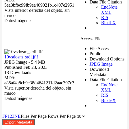
Data File Citation
5ea3bfbc99fb9ea409021b1c407e2951
EndNote
Vista inferior derecha del objeto, sin
XML
marco
RIS
Datos
Imágenes
BibTeX
Access File
File Access
Public
10vsdosm_srdl.jfif
Download Options
JPEG Image
- 5.4 MB
JPEG Image
Published Feb 23, 2023
Download
13 Downloads
Metadata
MD5:
Data File Citation
a85af4a8cb9e38d4641211d2aac397c3
EndNote
Vista superior derecha del objeto, sin
XML
marco
RIS
Datos
Imágenes
BibTeX
F
P
1
2
3
N
E
Files Per Page
Rows Per Page
Export Metadata