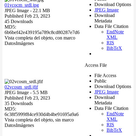
Download Options
01vcocm_srdl.jpg
JPEG Image
JPEG Image
- 22.1 MB
Download
Published Feb 23, 2023
Metadata
45 Downloads
Data File Citation
MD5:
EndNote
6b6bef42e439195a789c8cd80287e7d6
XML
Vista completa del objeto, con marco
RIS
Datos
Imágenes
BibTeX
Access File
File Access
Public
Download Options
02vcosm_srdl.jfif
JPEG Image
JPEG Image
- 5.5 MB
Download
Published Feb 23, 2023
Metadata
35 Downloads
Data File Citation
MD5:
EndNote
6c38f5999f84ce930d4b4be91695a9a6
XML
Vista completa del objeto, sin marco
RIS
Datos
Imágenes
BibTeX