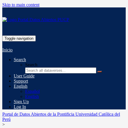
Skip to main content
Toggle navigation
Inicio
Search
Search
User Guide
Support
English
Español
English
Sign Up
Log In
Portal de Datos Abiertos de la Pontificia Universidad Católica del
Perú
>