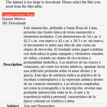
The dataset is too large to download. Please select the files you
need from the files table.
Contact Owner
Share
Dataset Metrics
381 Downloads
Este manuscrito, atribuido a Santa Rosa de Lima,
presenta una fusión única de texto manuscrito y
elementos bordados. Con dimensiones de 54 c.m. x
42.5 c.m. con marco y 42 c.m. x 30.5 c.m. sin marco,
el documento es tanto una obra de arte como un
objeto de devoción. El bordado sobre papel combina
con delicadeza la plata repujada y elementos visuales
en vidrio, creando un objeto de rica textura y
profundidad simbólica. Los motivos de las cruces y
Description
corazones, así como los textos místicos, apuntan hacia
una reflexión profunda sobre el amor divino y la
gracia. Este tipo de artefacto indica la práctica de la
escritura contemplativa y la expresión artística dentro
de un contexto monástico. Las técnicas empleadas,
así como la iconografía y la inscripción, revelan una
profunda intersección entre la fe, el arte y la
experiencia mística personal, característico de la
época colonial en América Latina.
Subject
Arts and Humanities