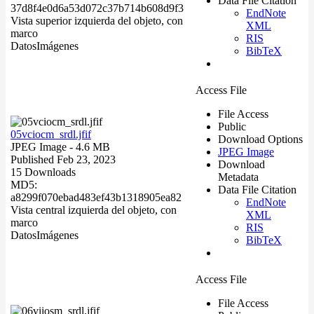
Data File Citation
37d8f4e0d6a53d072c37b714b608d9f3
EndNote
Vista superior izquierda del objeto, con
XML
marco
RIS
Datos
Imágenes
BibTeX
Access File
File Access
Public
05vciocm_srdl.jfif
Download Options
JPEG Image
- 4.6 MB
JPEG Image
Published Feb 23, 2023
Download
15 Downloads
Metadata
MD5:
Data File Citation
a8299f070ebad483ef43b1318905ea82
EndNote
Vista central izquierda del objeto, con
XML
marco
RIS
Datos
Imágenes
BibTeX
Access File
File Access