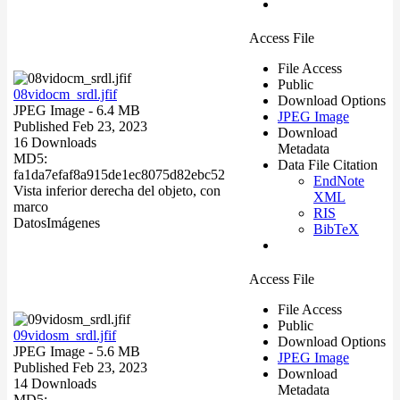
Access File
File Access
Public
08vidocm_srdl.jfif
Download Options
JPEG Image
- 6.4 MB
JPEG Image
Published Feb 23, 2023
Download
16 Downloads
Metadata
MD5:
Data File Citation
fa1da7efaf8a915de1ec8075d82ebc52
EndNote
Vista inferior derecha del objeto, con
XML
marco
RIS
Datos
Imágenes
BibTeX
Access File
File Access
Public
09vidosm_srdl.jfif
Download Options
JPEG Image
- 5.6 MB
JPEG Image
Published Feb 23, 2023
Download
14 Downloads
Metadata
MD5: