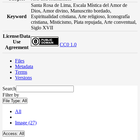
Santa Rosa de Lima, Escala Mística del Amor de
Dios, Amor divino, Manuscrito bordado,
Keyword
Espiritualidad cristiana, Arte religioso, Iconografía
cristiana, Misticismo, Plata repujada, Arte conventual,
Siglo XVII
License/Data
Use
CC0 1.0
Agreement
Files
Metadata
Terms
Versions
Search
Filter by
File Type:
All
All
Image (27)
Access:
All