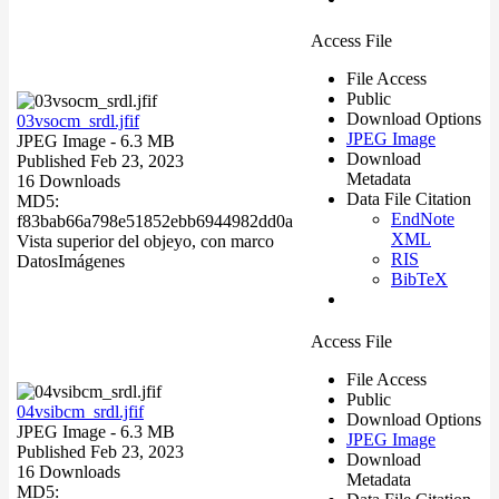
Access File
File Access
Public
Download Options
03vsocm_srdl.jfif
JPEG Image
JPEG Image
- 6.3 MB
Download
Published Feb 23, 2023
Metadata
16 Downloads
Data File Citation
MD5:
EndNote
f83bab66a798e51852ebb6944982dd0a
XML
Vista superior del objeyo, con marco
RIS
Datos
Imágenes
BibTeX
Access File
File Access
Public
04vsibcm_srdl.jfif
Download Options
JPEG Image
- 6.3 MB
JPEG Image
Published Feb 23, 2023
Download
16 Downloads
Metadata
MD5: