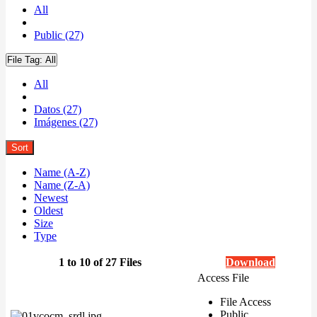
All
Public (27)
File Tag:
All
All
Datos (27)
Imágenes (27)
Sort
Name (A-Z)
Name (Z-A)
Newest
Oldest
Size
Type
1 to 10 of 27 Files
Download
Access File
File Access
Public