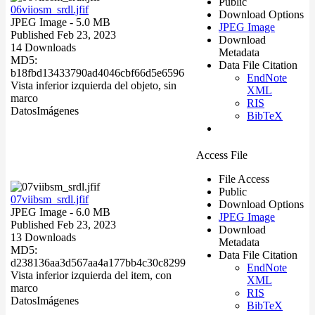
Public
06viiosm_srdl.jfif
Download Options
JPEG Image
- 5.0 MB
JPEG Image
Published Feb 23, 2023
Download
14 Downloads
Metadata
MD5:
Data File Citation
b18fbd13433790ad4046cbf66d5e6596
EndNote
Vista inferior izquierda del objeto, sin
XML
marco
RIS
Datos
Imágenes
BibTeX
Access File
File Access
Public
07viibsm_srdl.jfif
Download Options
JPEG Image
- 6.0 MB
JPEG Image
Published Feb 23, 2023
Download
13 Downloads
Metadata
MD5:
Data File Citation
d238136aa3d567aa4a177bb4c30c8299
EndNote
Vista inferior izquierda del item, con
XML
marco
RIS
Datos
Imágenes
BibTeX