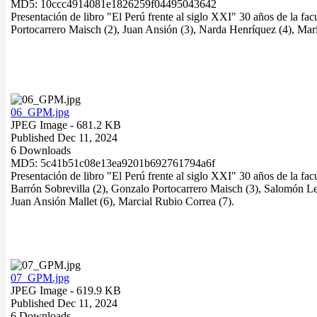
MD5: 10ccc4914081e1826259f04495043642
Presentación de libro "El Perú frente al siglo XXI" 30 años de la 
Portocarrero Maisch (2), Juan Ansión (3), Narda Henríquez (4), Mar
06_GPM.jpg
JPEG Image
- 681.2 KB
Published Dec 11, 2024
6 Downloads
MD5: 5c41b51c08e13ea9201b692761794a6f
Presentación de libro "El Perú frente al siglo XXI" 30 años de la 
Barrón Sobrevilla (2), Gonzalo Portocarrero Maisch (3), Salomón 
Juan Ansión Mallet (6), Marcial Rubio Correa (7).
07_GPM.jpg
JPEG Image
- 619.9 KB
Published Dec 11, 2024
6 Downloads