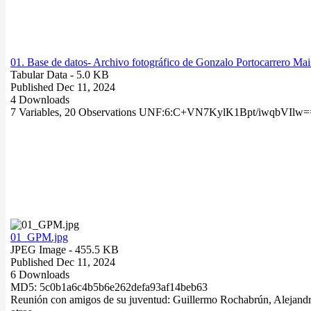
01. Base de datos- Archivo fotográfico de Gonzalo Portocarrero Mai
Tabular Data
- 5.0 KB
Published Dec 11, 2024
4 Downloads
7 Variables,
20 Observations
UNF:6:C+VN7KylK1Bpt/iwqbVIlw=
01_GPM.jpg
JPEG Image
- 455.5 KB
Published Dec 11, 2024
6 Downloads
MD5: 5c0b1a6c4b5b6e262defa93af14beb63
Reunión con amigos de su juventud: Guillermo Rochabrún, Alejandr