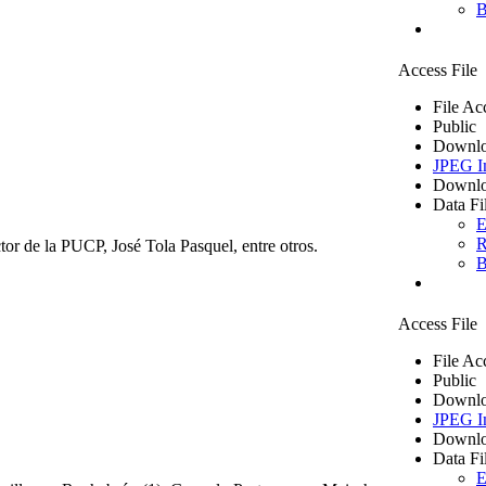
B
Access File
File Ac
Public
Downlo
JPEG I
Downlo
Data Fi
E
R
or de la PUCP, José Tola Pasquel, entre otros.
B
Access File
File Ac
Public
Downlo
JPEG I
Downlo
Data Fi
E