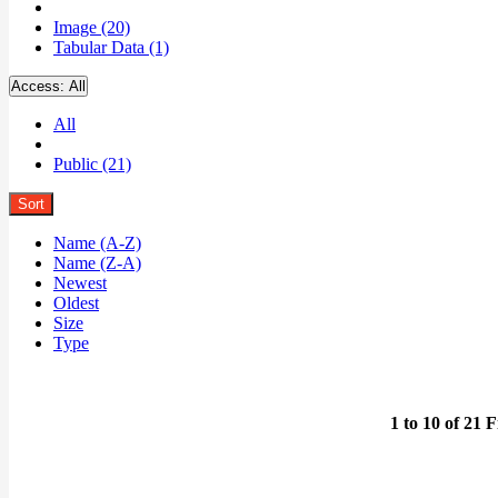
Image (20)
Tabular Data (1)
Access:
All
All
Public (21)
Sort
Name (A-Z)
Name (Z-A)
Newest
Oldest
Size
Type
1 to 10 of 21 F