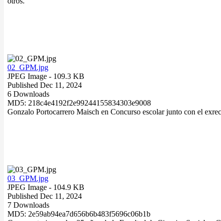
otros.
02_GPM.jpg
JPEG Image
- 109.3 KB
Published Dec 11, 2024
6 Downloads
MD5: 218c4e4192f2e99244155834303e9008
Gonzalo Portocarrero Maisch en Concurso escolar junto con el exrect
03_GPM.jpg
JPEG Image
- 104.9 KB
Published Dec 11, 2024
7 Downloads
MD5: 2e59ab94ea7d656b6b483f5696c06b1b