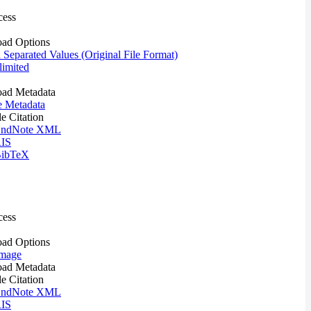
cess
ad Options
eparated Values (Original File Format)
imited
ad Metadata
e Metadata
le Citation
ndNote XML
IS
ibTeX
cess
ad Options
mage
ad Metadata
le Citation
ndNote XML
IS