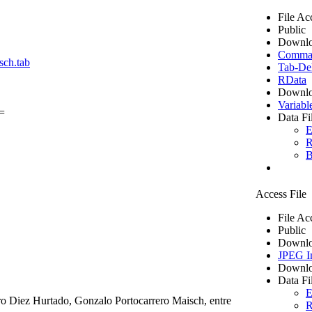
File Ac
Public
Downlo
Comma S
sch.tab
Tab-Del
RData
Downlo
Variabl
=
Data Fi
E
R
B
Access File
File Ac
Public
Downlo
JPEG I
Downlo
Data Fi
E
o Diez Hurtado, Gonzalo Portocarrero Maisch, entre
R