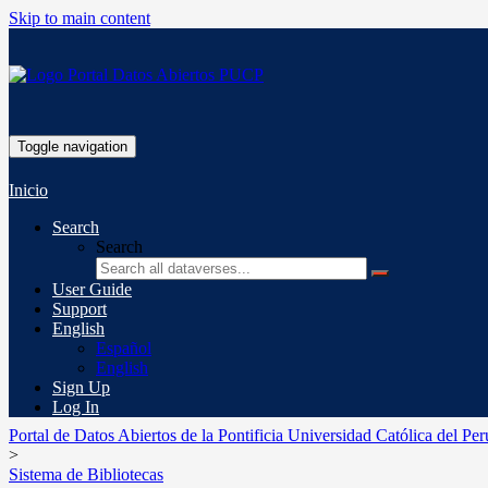
Skip to main content
Toggle navigation
Inicio
Search
Search
User Guide
Support
English
Español
English
Sign Up
Log In
Portal de Datos Abiertos de la Pontificia Universidad Católica del Per
>
Sistema de Bibliotecas