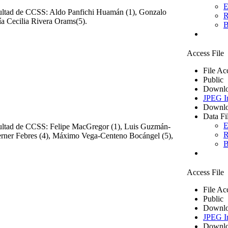
E
facultad de CCSS: Aldo Panfichi Huamán (1), Gonzalo
R
ía Cecilia Rivera Orams(5).
B
Access File
File Ac
Public
Downlo
JPEG I
Downlo
Data Fi
E
facultad de CCSS: Felipe MacGregor (1), Luis Guzmán-
R
Lerner Febres (4), Máximo Vega-Centeno Bocángel (5),
B
Access File
File Ac
Public
Downlo
JPEG I
Downlo