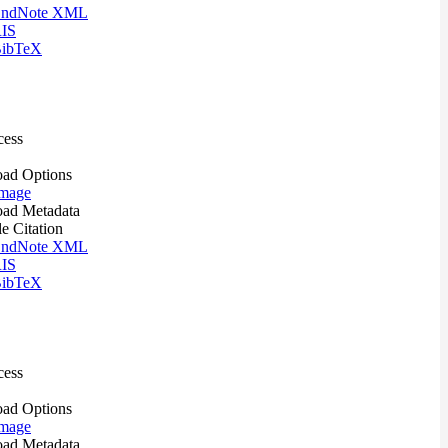
ndNote XML
IS
ibTeX
cess
ad Options
mage
ad Metadata
le Citation
ndNote XML
IS
ibTeX
cess
ad Options
mage
ad Metadata