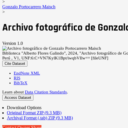
>
Gonzalo Portocarrero Maisch
>
Archivo fotográfico de Gonzal
Version 1.0
Biblioteca "Alberto Flores Galindo", 2024, "Archivo fotográfico de G
Perú , V1, UNF:6:C+VN7KylK1Bpt/iwqbVIlw== [fileUNF]
Cite Dataset
EndNote XML
RIS
BibTeX
Learn about
Data Citation Standards
.
Access Dataset
Download Options
Original Format ZIP (9.3 MB)
Archival Format (.tab) ZIP (9.3 MB)
Contact Owner
Share