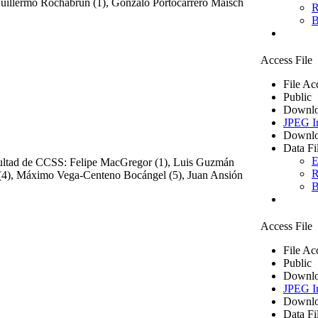
 Guillermo Rochabrún (1), Gonzalo Portocarrero Maisch
R
B
Access File
File Ac
Public
Downlo
JPEG I
Downlo
Data Fi
E
facultad de CCSS: Felipe MacGregor (1), Luis Guzmán
R
s(4), Máximo Vega-Centeno Bocángel (5), Juan Ansión
B
Access File
File Ac
Public
Downlo
JPEG I
Downlo
Data Fi