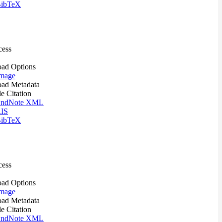
ibTeX
cess
ad Options
mage
ad Metadata
le Citation
ndNote XML
IS
ibTeX
cess
ad Options
mage
ad Metadata
le Citation
ndNote XML