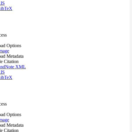
IS
ibTeX
cess
ad Options
mage
ad Metadata
le Citation
ndNote XML
IS
ibTeX
cess
ad Options
mage
ad Metadata
le Citation